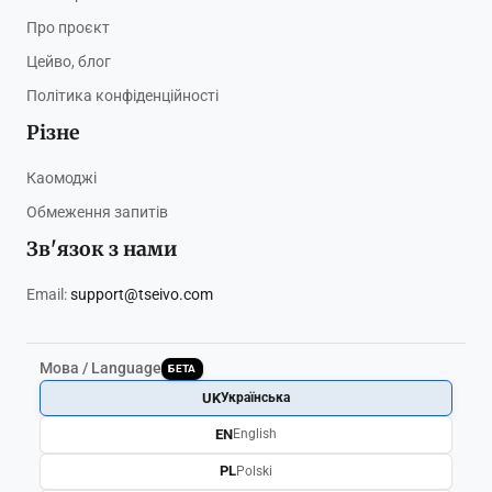
Про проєкт
Цейво, блог
Політика конфіденційності
Різне
Каомоджі
Обмеження запитів
Зв'язок з нами
Email:
support@tseivo.com
Мова / Language
БЕТА
UK
Українська
EN
English
PL
Polski