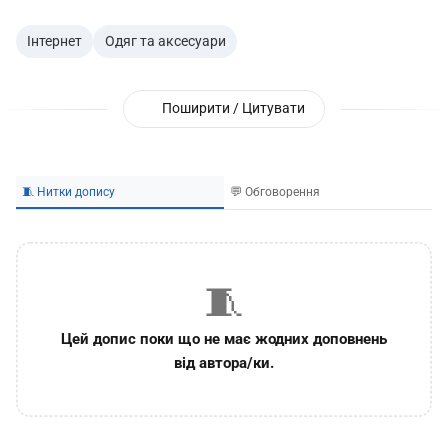
Інтернет
Одяг та аксесуари
Поширити / Цитувати
🧵 Нитки допису
💬 Обговорення
🧵
Цей допис поки що не має жодних доповнень
від автора/ки.