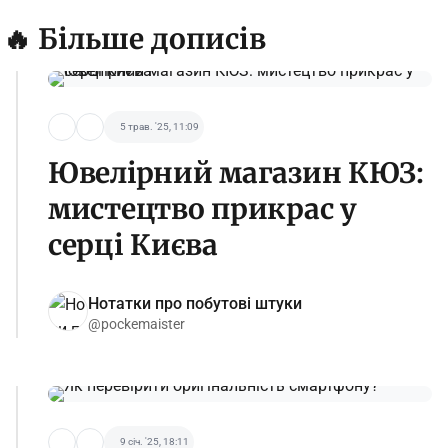
🔥 Більше дописів
5 трав. '25, 11:09
Ювелірний магазин КЮЗ:
мистецтво прикрас у
серці Києва
Нотатки про побутові штуки
@pockemaister
9 січ. '25, 18:11