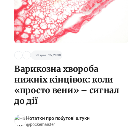
23 трав. '25, 20:38
Варикозна хвороба
нижніх кінцівок: коли
«просто вени» – сигнал
до дії
Нотатки про побутові штуки
@pockemaister