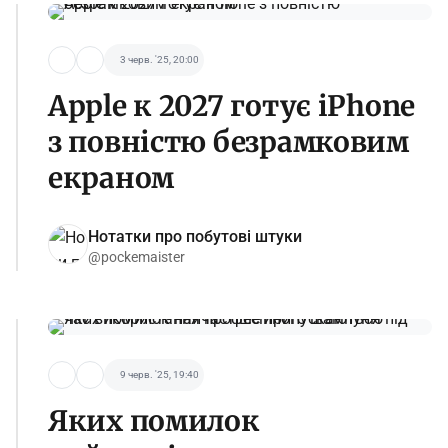
3 черв. '25, 20:00
Apple к 2027 готує iPhone
з повністю безрамковим
екраном
Нотатки про побутові штуки
@pockemaister
9 черв. '25, 19:40
Яких помилок