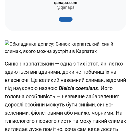
qanapa.com
@qanapa
Синюк карпатський — одна з тих істот, які легко
здаються вигаданими, доки не побачиш їх на
власні очі. Це великий наземний слимак, відомий
під науковою назвою
Bielzia coerulans
. Його
головна особливість — незвичне забарвлення:
дорослі особини можуть бути синіми, синьо-
зеленими, фіолетовими або майже чорними. На
тлі вологого лісового листя та моху такий слимак
виглядає дуже помітно, хоча сам веде досить