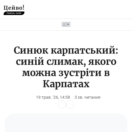
Цейво!
tseivo.com
🇺🇦
Синюк карпатський:
синій слимак, якого
можна зустріти в
Карпатах
19 трав. '26, 14:58
3 хв. читання