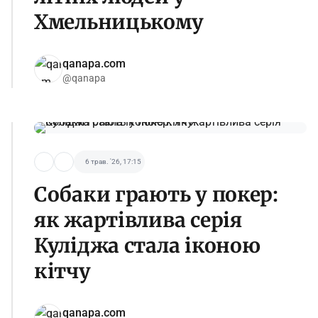
Хмельницькому
qanapa.com
@qanapa
6 трав. '26, 17:15
Собаки грають у покер:
як жартівлива серія
Куліджа стала іконою
кітчу
qanapa.com