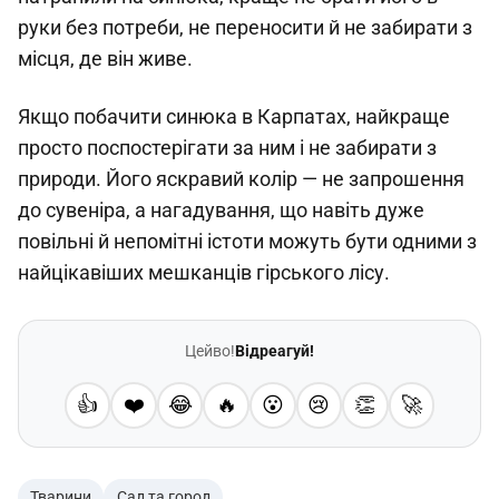
руки без потреби, не переносити й не забирати з
місця, де він живе.
Якщо побачити синюка в Карпатах, найкраще
просто поспостерігати за ним і не забирати з
природи. Його яскравий колір — не запрошення
до сувеніра, а нагадування, що навіть дуже
повільні й непомітні істоти можуть бути одними з
найцікавіших мешканців гірського лісу.
Цейво!
Відреагуй!
👍
❤️
😂
🔥
😮
😢
👏
🚀
Тварини
Сад та город