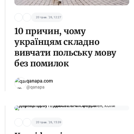
20 трав. '26, 12:27
10 причин, чому
українцям складно
вивчати польську мову
без помилок
qanapa.com
@qanapa
20 трав. '26, 15:39