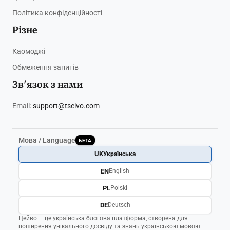
Політика конфіденційності
Різне
Каомоджі
Обмеження запитів
Зв'язок з нами
Email:
support@tseivo.com
Мова / Language
БЕТА
UK
Українська
EN
English
PL
Polski
DE
Deutsch
Цейво — це українська блогова платформа, створена для
поширення унікального досвіду та знань українською мовою.