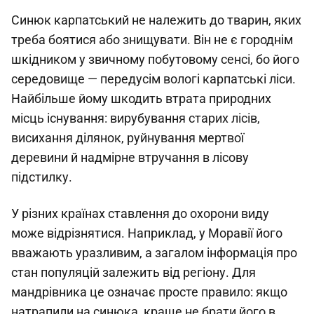
Синюк карпатський не належить до тварин, яких
треба боятися або знищувати. Він не є городнім
шкідником у звичному побутовому сенсі, бо його
середовище — передусім вологі карпатські ліси.
Найбільше йому шкодить втрата природних
місць існування: вирубування старих лісів,
висихання ділянок, руйнування мертвої
деревини й надмірне втручання в лісову
підстилку.
У різних країнах ставлення до охорони виду
може відрізнятися. Наприклад, у Моравії його
вважають уразливим, а загалом інформація про
стан популяцій залежить від регіону. Для
мандрівника це означає просте правило: якщо
натрапили на синюка, краще не брати його в