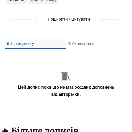
Поширити / Цитувати
🧵 Нитки допису
💬 Обговорення
🧵
Цей допис поки що не має жодних доповнень
від автора/ки.
🔥 Більше дописів