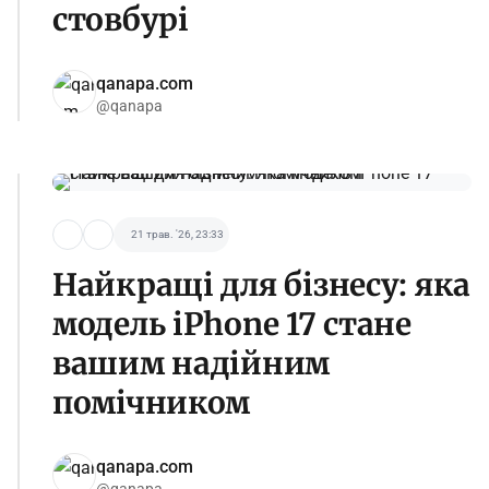
стовбурі
qanapa.com
@qanapa
21 трав. '26, 23:33
Найкращі для бізнесу: яка
модель iPhone 17 стане
вашим надійним
помічником
qanapa.com
@qanapa