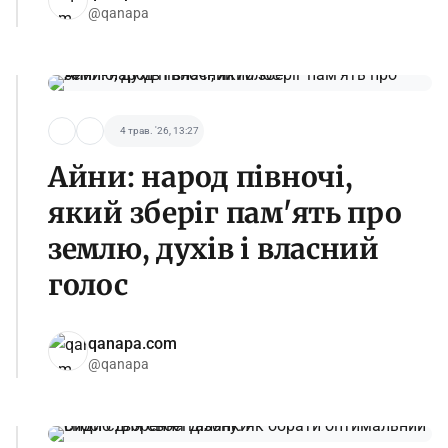
@qanapa
4 трав. '26, 13:27
Айни: народ півночі,
який зберіг пам'ять про
землю, духів і власний
голос
qanapa.com
@qanapa