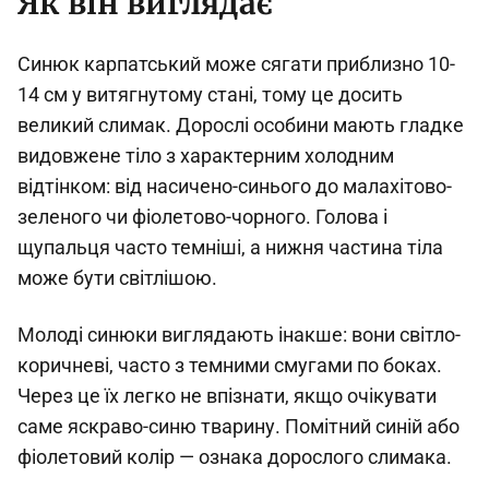
Як він виглядає
Синюк карпатський може сягати приблизно 10-
14 см у витягнутому стані, тому це досить
великий слимак. Дорослі особини мають гладке
видовжене тіло з характерним холодним
відтінком: від насичено-синього до малахітово-
зеленого чи фіолетово-чорного. Голова і
щупальця часто темніші, а нижня частина тіла
може бути світлішою.
Молоді синюки виглядають інакше: вони світло-
коричневі, часто з темними смугами по боках.
Через це їх легко не впізнати, якщо очікувати
саме яскраво-синю тварину. Помітний синій або
фіолетовий колір — ознака дорослого слимака.