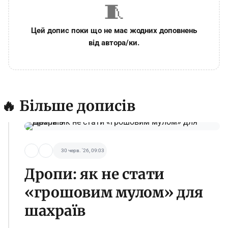
🧵
Цей допис поки що не має жодних доповнень
від автора/ки.
🔥 Більше дописів
30 черв. '26, 09:03
Дропи: як не стати
«грошовим мулом» для
шахраїв