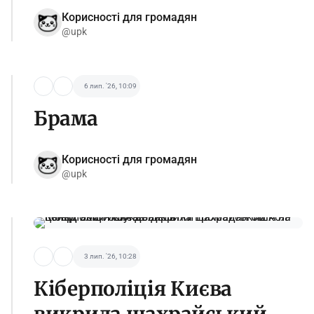
Корисності для громадян
@upk
6 лип. '26, 10:09
Брама
Корисності для громадян
@upk
3 лип. '26, 10:28
Кіберполіція Києва
викрила шахрайський