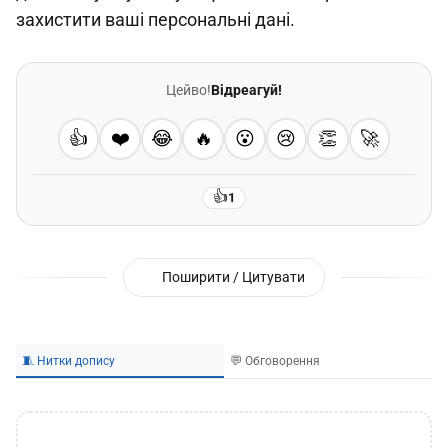
захистити ваші персональні дані.
Цейво!
Відреагуй!
👍
❤️
😂
🔥
😮
😢
👏
🚀
👍
1
Поширити / Цитувати
🧵 Нитки допису
💬 Обговорення