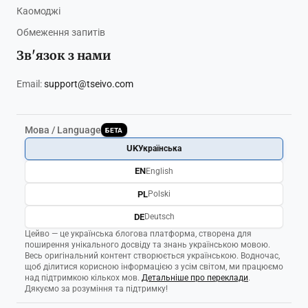
Каомоджі
Обмеження запитів
Зв'язок з нами
Email:
support@tseivo.com
Мова / Language
БЕТА
UK
Українська
EN
English
PL
Polski
DE
Deutsch
Цейво — це українська блогова платформа, створена для
поширення унікального досвіду та знань українською мовою.
Весь оригінальний контент створюється українською. Водночас,
щоб ділитися корисною інформацією з усім світом, ми працюємо
над підтримкою кількох мов.
Детальніше про переклади
.
Дякуємо за розуміння та підтримку!