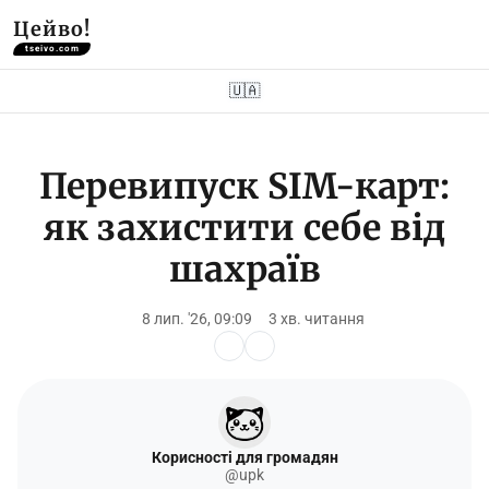
Цейво!
tseivo.com
🇺🇦
Перевипуск SIM-карт:
як захистити себе від
шахраїв
8 лип. '26, 09:09
3 хв. читання
Корисності для громадян
@upk