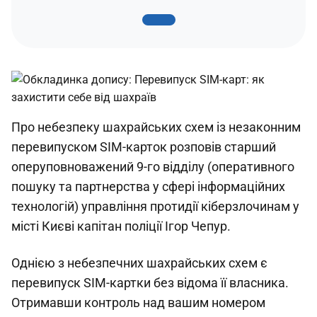
Про небезпеку шахрайських схем із незаконним
перевипуском SIM-карток розповів старший
оперуповноважений 9-го відділу (оперативного
пошуку та партнерства у сфері інформаційних
технологій) управління протидії кіберзлочинам у
місті Києві капітан поліції Ігор Чепур.
Однією з небезпечних шахрайських схем є
перевипуск SIM-картки без відома її власника.
Отримавши контроль над вашим номером