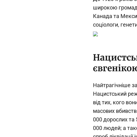
широкою громадсь
Канада та Мексик
соціологи, генет
Нацистсь
євгеніко
Найтрагічніше за
Нацистський реж
від тих, кого во
масових вбивств
000 дорослих та 
000 людей; а та
спроб ліквідації 