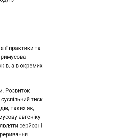
е її практики та
 примусова
ків, а в окремих
и. Розвиток
 суспільний тиск
ів, таких як,
мусову євгеніку
являти серйозні
ереривання