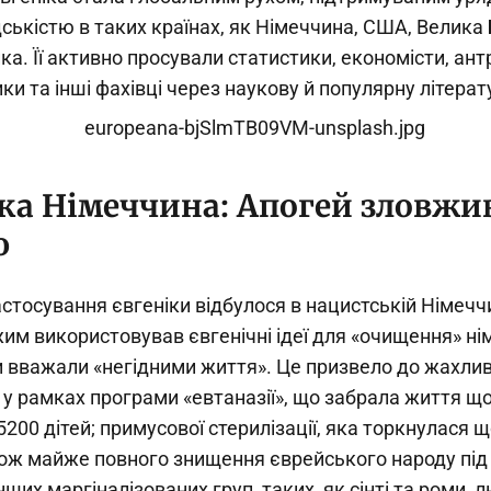
кістю в таких країнах, як Німеччина, США, Велика Бр
а. Її активно просували статистики, економісти, ант
ики та інші фахівці через наукову й популярну літерат
ка Німеччина: Апогей зловжи
ю
стосування євгеніки відбулося в нацистській Німечч
им використовував євгенічні ідеї для «очищення» ні
ни вважали «негідними життя». Це призвело до жахлив
 у рамках програми «евтаназії», що забрала життя 
5200 дітей; примусової стерилізації, яка торкнулася
кож майже повного знищення єврейського народу під 
інших маргіналізованих груп, таких, як сінті та роми, 