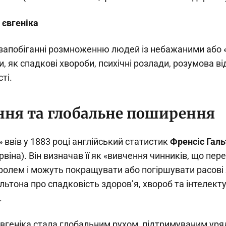
 євгеніка
запобіганні розмноженню людей із небажаними або
, як спадкові хвороби, психічні розлади, розумова від
ті.
ня та глобальне поширення
» ввів у 1883 році англійський статистик
Френсіс Галь
віна). Він визначав її як «вивчення чинників, що пер
ролем і можуть покращувати або погіршувати расові 
Гальтона про спадковість здоров’я, хвороб та інтелект
.
євгеніка стала глобальним рухом, підтримуваним уря