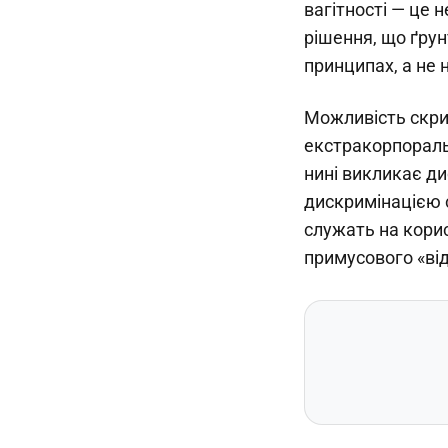
вагітності — це 
рішення, що ґрун
принципах, а не 
Можливість скрин
екстракорпоральн
нині викликає ди
дискримінацією 
служать на корис
примусового «ві