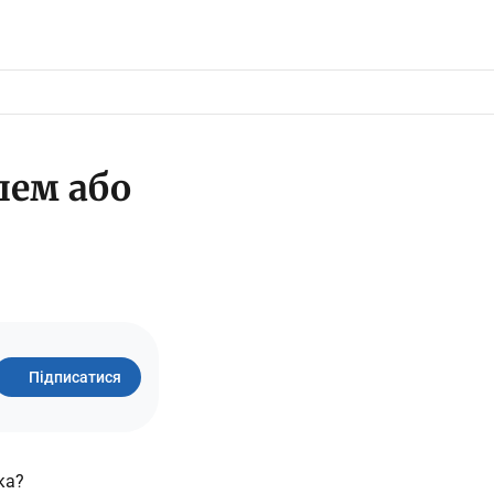
лем або
Підписатися