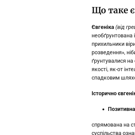
Що таке є
Євгеніка
(від гр
необґрунтована і
прихильники вір
розведення», ніб
ґрунтувалися на
якості, як-от ін
спадковим шлях
Історично євгені
Позитивна
спрямована на с
суспільства озна