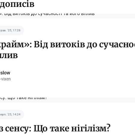
 дописів
трав. '25, 17:28
райм»: Від витоків до сучаснос
плив
nslow
-vixen
серп. '25, 14:24
з сенсу: Що таке нігілізм?