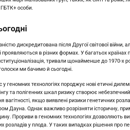
ЛГБТК+ особи.
ьогодні
вністю дискредитована після Другої світової війни, ал
осі проявляються в різних формах. У багатьох країнах
інституціоналізація, тривали щонайменше до 1970-х ро
дголоски ми бачимо й сьогодні.
 у геномних технологіях породжує нові етичні дилем
нгу та полігенних шкал ризику створює небезпечний
 вагітності, якщо виявлені ризики генетичних розлад
ром Дауна. Однак важливо розрізняти історичну, при
цину. Прориви в геномних технологіях дозволяють ви
х розладів у плода. У таких випадках рішення про п