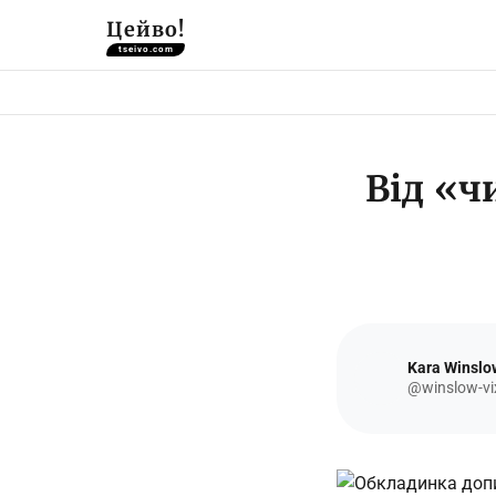
Цейво!
tseivo.com
Від «ч
Kara Winslo
@winslow-vi