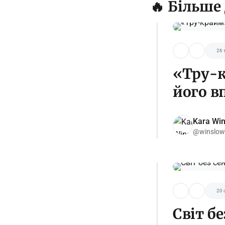
🔥 Більше
26 
«Тру-к
його в
Kara Wi
@winslow
20 
Світ бе