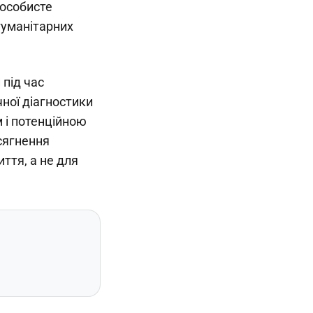
 особисте
гуманітарних
.
 під час
ної діагностики
 і потенційною
сягнення
иття, а не для