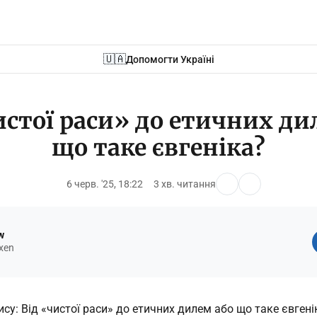
🇺🇦
Допомогти Україні
истої раси» до етичних ди
що таке євгеніка?
6 черв. '25, 18:22
3 хв. читання
w
xen