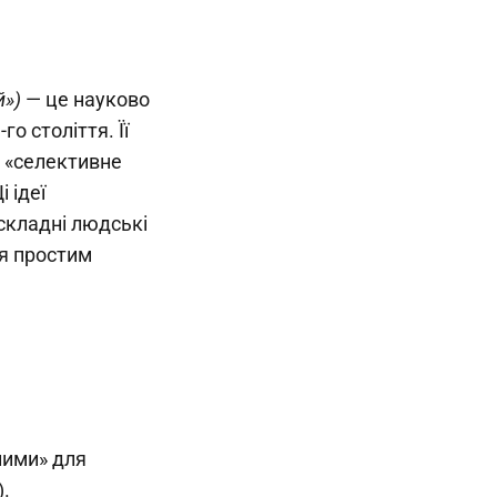
й»)
— це науково
о століття. Її
 «селективне
 ідеї
складні людські
ся простим
ними» для
).