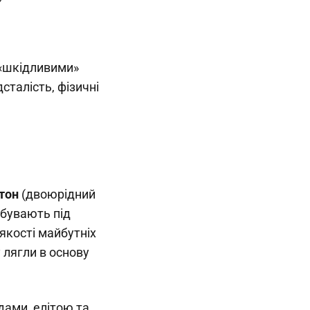
 «шкідливими»
сталість, фізичні
тон
(двоюрідний
ебувають під
якості майбутніх
у лягли в основу
дами, елітою та