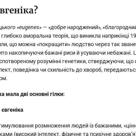
вгеніка?
ецького «eugenes» — «добре народжений», «благородни
 глибоко аморальна теорія, що виникла наприкінці 19-г
или, що можна «покращити» людство через так зване
ито накопичуючи бажані риси й усуваючи небажані. Ці
 спотвореному розумінні генетики, стверджуючи, що 
телект, поведінка чи схильність до хвороб, передають
ом.
ка мала дві основні гілки:
 євгеніка
тимулювання розмноження людей із бажаними, «цін
ками (високий інтелект, фізичне та психічне здоров’я