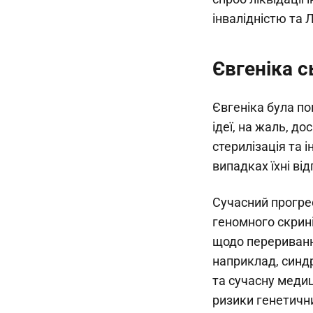
інвалідністю та 
Євгеніка с
Євгеніка була по
ідеї, на жаль, д
стерилізація та 
випадках їхні ві
Сучасний прогрес
геномного скрині
щодо переривання
наприклад, синд
та сучасну меди
ризики генетични