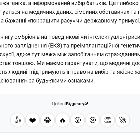
не євгеніка, а інформований вибір батьків. Це глибоко
тується на медичних даних, сімейних обставинах та 
на бажанні «покращити расу» чи державному примусі
інгу ембріонів на поведінкові чи інтелектуальні риси
ого запліднення (ЕКЗ) та преімплантаційної генетич
скусії, адже тут межа між запобіганням стражданням
стає тоншою. Ми маємо гарантувати, що медичні до
ть людині і підтримують її право на вибір та якісне ж
дсіювання» за будь-якими ознаками.
Цейво!
Відреагуй!
👍
❤️
😂
🔥
😮
😢
👏
🚀