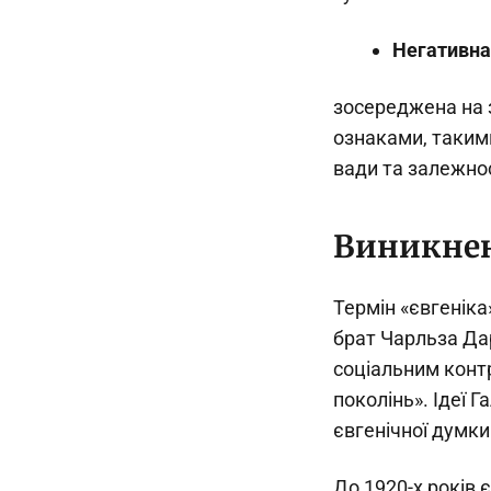
Негативна
зосереджена на 
ознаками, такими
вади та залежнос
Виникнен
Термін «євгеніка
брат Чарльза Дар
соціальним конт
поколінь». Ідеї 
євгенічної думки
До 1920-х років 