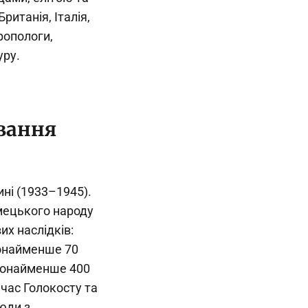
итанія, Італія,
ропологи,
уру.
вання
ині (1933–1945).
мецького народу
их наслідків:
щонайменше 70
 щонайменше 400
час Голокосту та
люди з