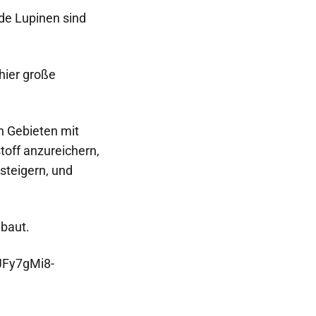
lde Lupinen sind
 hier große
en Gebieten mit
toff anzureichern,
steigern, und
ebaut.