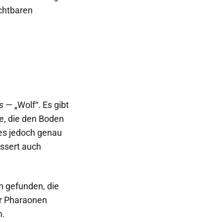
ichtbaren
s
— „Wolf“. Es gibt
de, die den Boden
t es jedoch genau
essert auch
 gefunden, die
er Pharaonen
m.