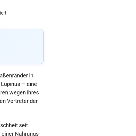
raßenränder in
r Lupinus — eine
eren wegen ihres
en Vertreter der
nschheit seit
 einer Nahrungs-