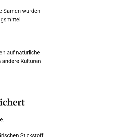
ine Samen wurden
ngsmittel
n auf natürliche
m andere Kulturen
ichert
e.
rischen Stickstoff