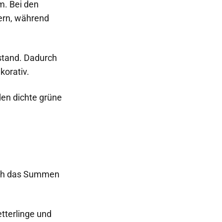
m. Bei den
ern, während
nstand. Dadurch
korativ.
lden dichte grüne
rch das Summen
tterlinge und