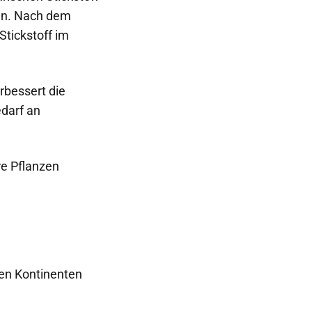
eln. Nach dem
Stickstoff im
rbessert die
edarf an
re Pflanzen
nen Kontinenten