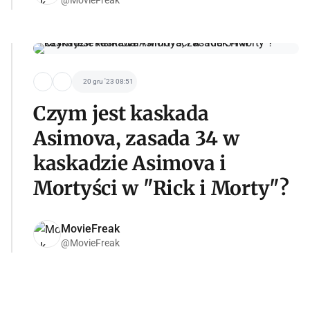
@MovieFreak
20 gru '23 08:51
Czym jest kaskada
Asimova, zasada 34 w
kaskadzie Asimova i
Mortyści w "Rick i Morty"?
MovieFreak
@MovieFreak