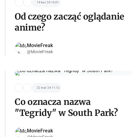
14 kwi '24 10:01
Od czego zacząć oglądanie
anime?
MovieFreak
@MovieFreak
22 mar '24 11:12
Co oznacza nazwa
"Tegridy" w South Park?
MovieFreak