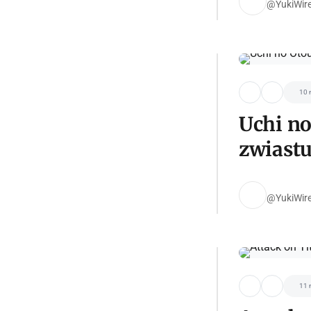
@YukiWir
10 
Uchi n
zwiastu
@YukiWir
11 