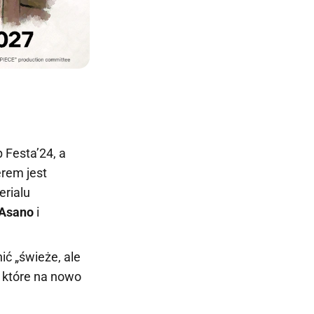
 Festa’24, a
rem jest
erialu
 Asano
i
ić „świeże, ale
 które na nowo