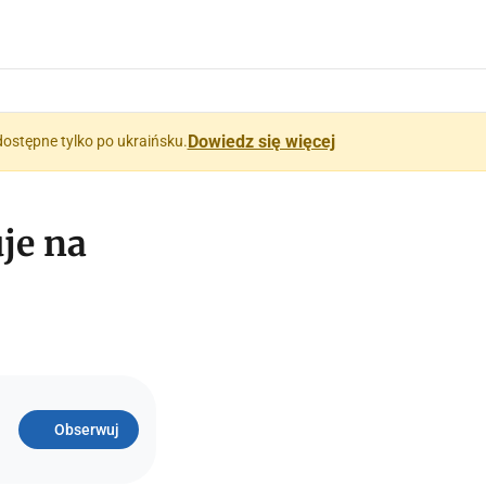
Dowiedz się więcej
dostępne tylko po ukraińsku.
je na
Obserwuj