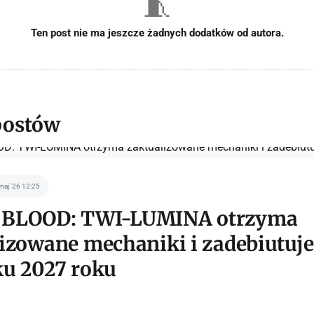
🧵
Ten post nie ma jeszcze żadnych dodatków od autora.
postów
maj '26 12:25
BLOOD: TWI-LUMINA otrzyma
izowane mechaniki i zadebiutuje
ku 2027 roku