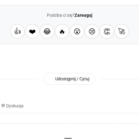
Podoba ci się?
Zareaguj
👍
❤️
😂
🔥
😮
😢
👏
🚀
Udostępnij / Cytuj
💬 Dyskusja