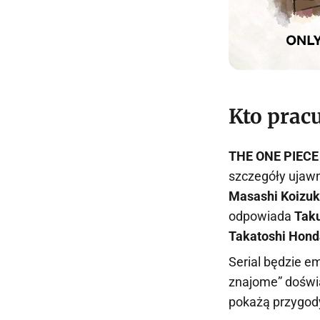
Kto prac
THE ONE PIECE
szczegóły ujawn
Masashi Koizu
odpowiada
Taku
Takatoshi Hond
Serial będzie 
znajome” doświ
pokażą przygody