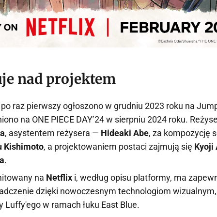
uje nad projektem
po raz pierwszy ogłoszono w grudniu 2023 roku na Jump
iono na ONE PIECE DAY’24 w sierpniu 2024 roku. Reżyse
ka
, asystentem reżysera —
Hideaki Abe
, za kompozycję s
 Kishimoto
, a projektowaniem postaci zajmują się
Kyoji
a
.
emitowany na
Netflix
i, według opisu platformy, ma zapewn
adczenie dzięki nowoczesnym technologiom wizualnym,
 Luffy'ego w ramach łuku East Blue.