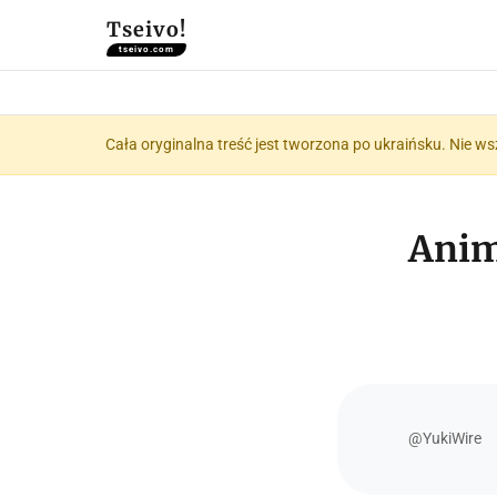
Tseivo!
tseivo.com
Cała oryginalna treść jest tworzona po ukraińsku. Nie ws
Anim
@YukiWire