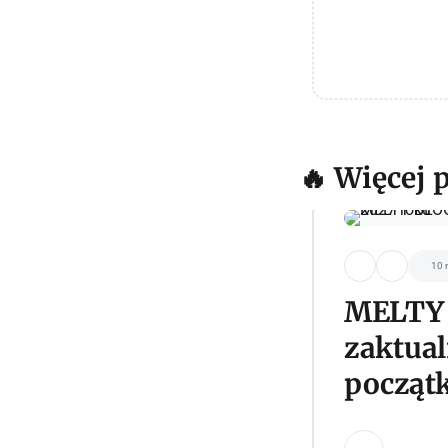
🔥 Więcej 
10 
MELTY 
zaktual
począt