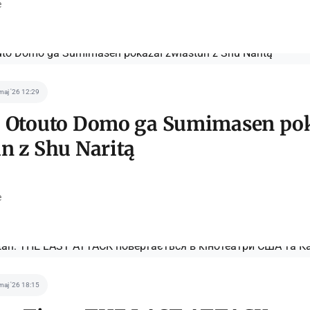
e
maj '26 12:29
o Otouto Domo ga Sumimasen po
n z Shu Naritą
e
maj '26 18:15