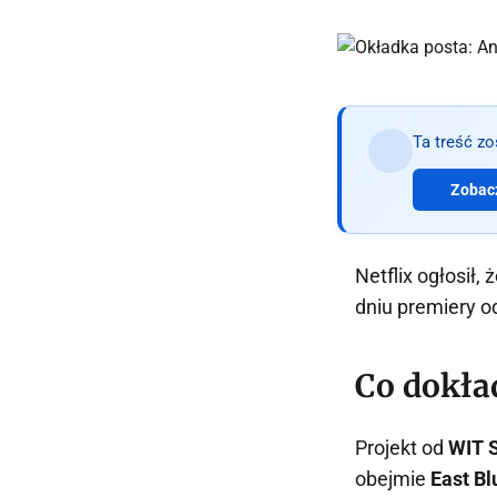
Ta treść z
Zobacz
Netflix ogłosił,
dniu premiery o
Co dokła
Projekt od
WIT 
obejmie
East Bl