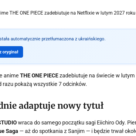
ostała automatycznie przetłumaczona z ukraińskiego.
 oryginał
 że anime
THE ONE PIECE
zadebiutuje na świecie w lutym
d razu pokażą wszystkie 7 odcinków.
dnie adaptuje nowy tytuł
STUDIO
wraca do samego początku sagi Eiichiro Ody. Pi
ue Saga
— aż do spotkania z Sanjim — i będzie trwał okoł