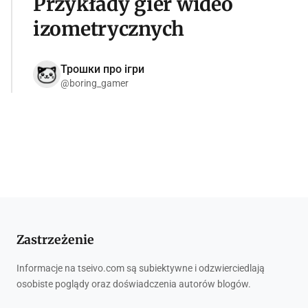
Przykłady gier wideo
izometrycznych
Трошки про ігри
@boring_gamer
Zastrzeżenie
Informacje na tseivo.com są subiektywne i odzwierciedlają
osobiste poglądy oraz doświadczenia autorów blogów.