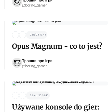
Трошки про ігри
@boring_gamer
2 sie '25 19:43
Opus Magnum - co to jest?
Трошки про ігри
@boring_gamer
22 wrz '25 16:45
Używane konsole do gier: