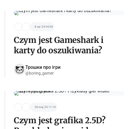
8 sie '24 04:36
Czym jest Gameshark i
karty do oszukiwania?
Трошки про ігри
@boring_gamer
28 maj '24 11:19
Czym jest grafika 2.5D?