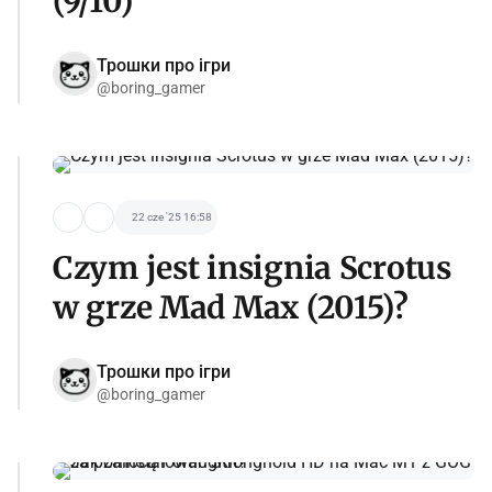
(9/10)
Трошки про ігри
@boring_gamer
22 cze '25 16:58
Czym jest insignia Scrotus
w grze Mad Max (2015)?
Трошки про ігри
@boring_gamer