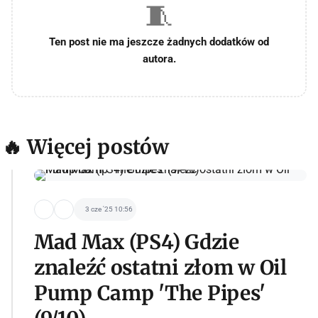
🧵
Ten post nie ma jeszcze żadnych dodatków od
autora.
🔥 Więcej postów
3 cze '25 10:56
Mad Max (PS4) Gdzie
znaleźć ostatni złom w Oil
Pump Camp 'The Pipes'