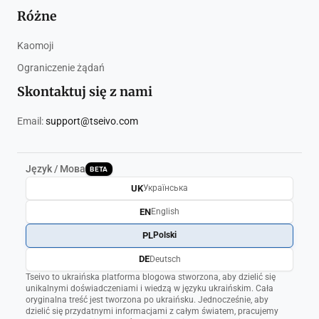
Różne
Kaomoji
Ograniczenie żądań
Skontaktuj się z nami
Email:
support@tseivo.com
Język / Мова
BETA
UK
Українська
EN
English
PL
Polski
DE
Deutsch
Tseivo to ukraińska platforma blogowa stworzona, aby dzielić się
unikalnymi doświadczeniami i wiedzą w języku ukraińskim. Cała
oryginalna treść jest tworzona po ukraińsku. Jednocześnie, aby
dzielić się przydatnymi informacjami z całym światem, pracujemy