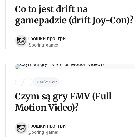
Co to jest drift na
gamepadzie (drift Joy-Con)?
Трошки про ігри
@boring_gamer
8 sie '24 05:15
Czym są gry FMV (Full
Motion Video)?
Трошки про ігри
@boring_gamer