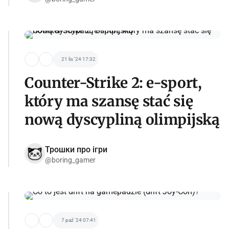
21 lis '24 17:32
Counter-Strike 2: e-sport,
który ma szansę stać się
nową dyscypliną olimpijską
Трошки про ігри
@boring_gamer
7 paź '24 07:41