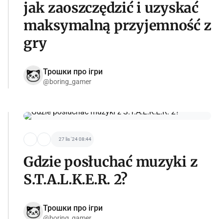
jak zaoszczędzić i uzyskać
maksymalną przyjemność z
gry
Трошки про ігри
@boring_gamer
27 lis '24 08:44
Gdzie posłuchać muzyki z
S.T.A.L.K.E.R. 2?
Трошки про ігри
@boring_gamer