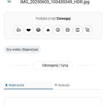
Podoba ci się?
Zareaguj
👍
❤️
😂
🔥
😮
😢
👏
🚀
Gry wideo (Відеоігри)
Udostępnij / Cytuj
🧵 Wątki posta
💬 Dyskusja