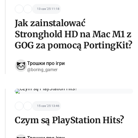
13 cze '25 11:18
Jak zainstalować
Stronghold HD na Mac M1 z
GOG za pomocą PortingKit?
Трошки про ігри
@boring_gamer
15 cze '25 13:46
Czym są PlayStation Hits?