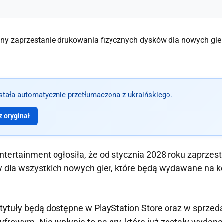
ostała automatycznie przetłumaczona z ukraińskiego.
 oryginał
ntertainment ogłosiła, że od stycznia 2028 roku zaprzest
w dla wszystkich nowych gier, które będą wydawane na 
 tytuły będą dostępne w PlayStation Store oraz w sprzeda
cyfrowym. Nie wpłynie to na gry, które już zostały wydan