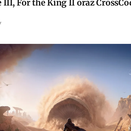
 III, For the King II oraz CrossCo
r