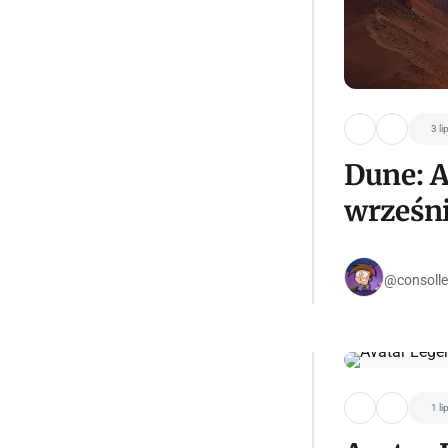
3 li
Dune: A
wrześni
@consolle
1 li