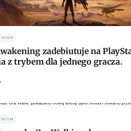
p '26 23:44
wakening zadebiutuje na PlaySta
a z trybem dla jednego gracza.
r
p '26 11:08