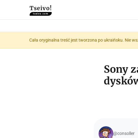
Tseivo!
tseivo.com
Cała oryginalna treść jest tworzona po ukraińsku. Nie ws
Sony z
dysków
@consoller