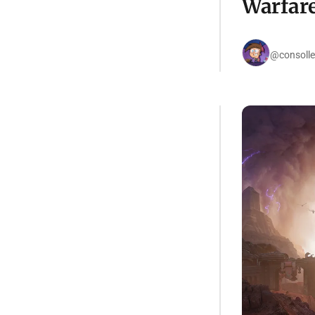
Warfare
@consolle