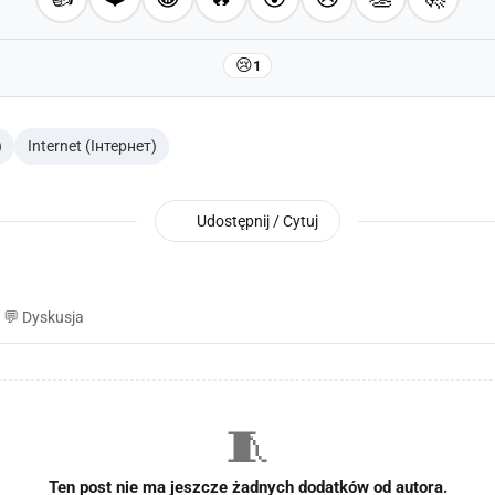
😢
1
)
Internet (Інтернет)
Udostępnij / Cytuj
💬 Dyskusja
🧵
Ten post nie ma jeszcze żadnych dodatków od autora.