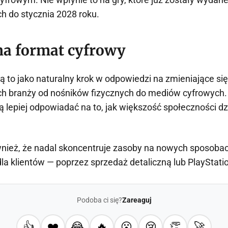
h do stycznia 2028 roku.
 na format cyfrowy
ą to jako naturalny krok w odpowiedzi na zmieniające się
uch branży od nośników fizycznych do mediów cyfrowych
ą lepiej odpowiadać na to, jak większość społeczności dzi
wnież, że nadal skoncentruje zasoby na nowych sposobac
la klientów — poprzez sprzedaż detaliczną lub PlayStatio
Podoba ci się?
Zareaguj
👍
❤️
😂
🔥
😮
😢
👏
🚀