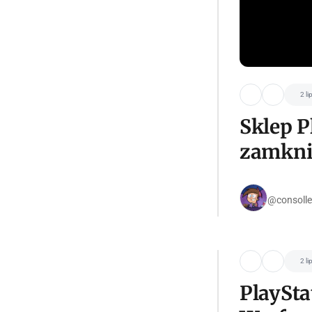
2 li
Sklep P
zamknię
@consolle
2 li
PlaySta