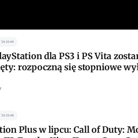
p '26 20:49
layStation dla PS3 i PS Vita zosta
ty: rozpoczną się stopniowe wy
r
p '26 20:48
tion Plus w lipcu: Call of Duty: 