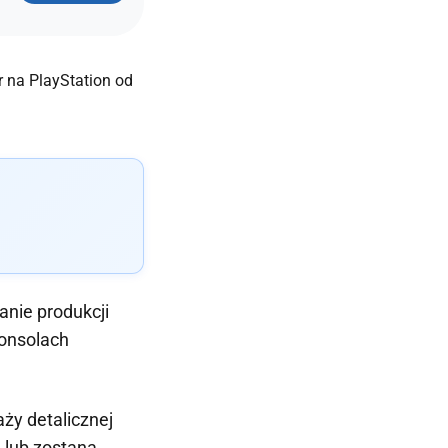
anie produkcji
konsolach
ży detalicznej
e lub zostaną