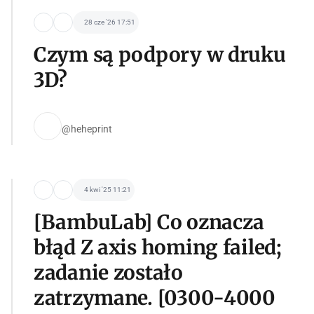
28 cze '26 17:51
Czym są podpory w druku
3D?
@heheprint
4 kwi '25 11:21
[BambuLab] Co oznacza
błąd Z axis homing failed;
zadanie zostało
zatrzymane. [0300-4000