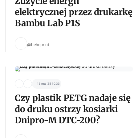
Zużycie energii
elektrycznej przez drukarkę
Bambu Lab P1S
@heheprint
13 maj '25 10:33
Czy plastik PETG nadaje się
do druku ostrzy kosiarki
Dnipro-M DTC-200?