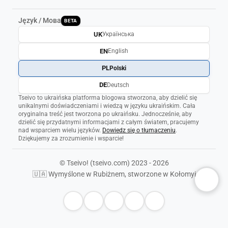
Język / Мова
BETA
UK
Українська
EN
English
PL
Polski
DE
Deutsch
Tseivo to ukraińska platforma blogowa stworzona, aby dzielić się
unikalnymi doświadczeniami i wiedzą w języku ukraińskim. Cała
oryginalna treść jest tworzona po ukraińsku. Jednocześnie, aby
dzielić się przydatnymi informacjami z całym światem, pracujemy
nad wsparciem wielu języków.
Dowiedz się o tłumaczeniu
.
Dziękujemy za zrozumienie i wsparcie!
© Tseivo! (tseivo.com) 2023 - 2026
🇺🇦 Wymyślone w Rubiżnem, stworzone w Kołomyi