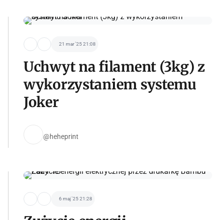
21 mar '25 21:08
Uchwyt na filament (3kg) z
wykorzystaniem systemu
Joker
@heheprint
6 maj '25 21:28