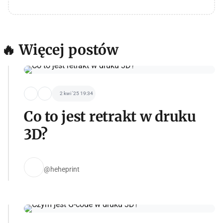
🔥 Więcej postów
2 kwi '25 19:34
Co to jest retrakt w druku
3D?
@heheprint