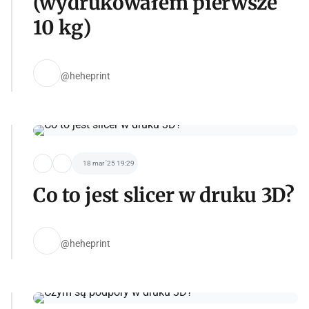
(wydrukowałem pierwsze
10 kg)
@heheprint
18 mar '25 19:29
Co to jest slicer w druku 3D?
@heheprint