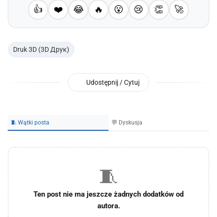
👍
❤️
😂
🔥
😮
😢
👏
🚀
Druk 3D (3D Друк)
Udostępnij / Cytuj
🧵 Wątki posta
💬 Dyskusja
🧵
Ten post nie ma jeszcze żadnych dodatków od
autora.