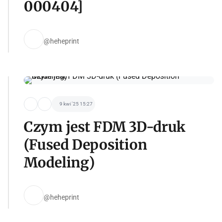
000404]
@heheprint
9 kwi '25 15:27
Czym jest FDM 3D-druk
(Fused Deposition
Modeling)
@heheprint