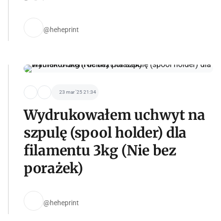
@heheprint
23 mar '25 21:34
Wydrukowałem uchwyt na
szpulę (spool holder) dla
filamentu 3kg (Nie bez
porażek)
@heheprint