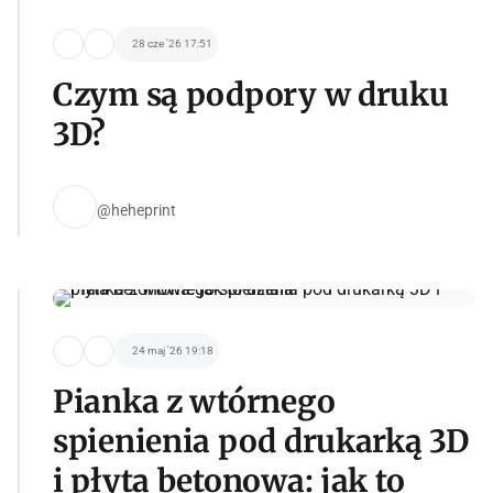
28 cze '26 17:51
Czym są podpory w druku
3D?
@heheprint
24 maj '26 19:18
Pianka z wtórnego
spienienia pod drukarką 3D
i płyta betonowa: jak to