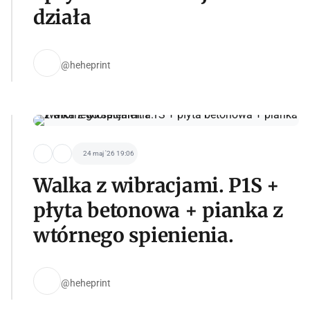
działa
@heheprint
24 maj '26 19:06
Walka z wibracjami. P1S +
płyta betonowa + pianka z
wtórnego spienienia.
@heheprint