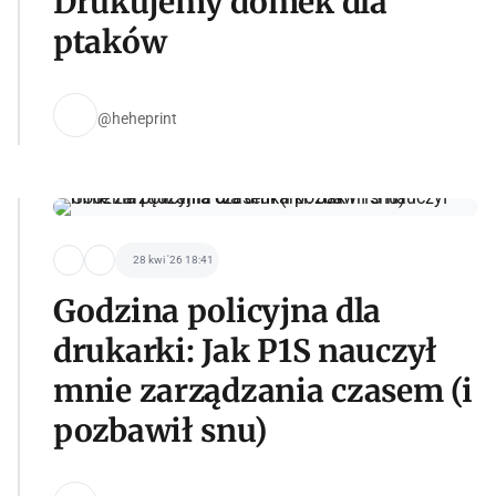
Drukujemy domek dla
ptaków
@heheprint
28 kwi '26 18:41
Godzina policyjna dla
drukarki: Jak P1S nauczył
mnie zarządzania czasem (i
pozbawił snu)