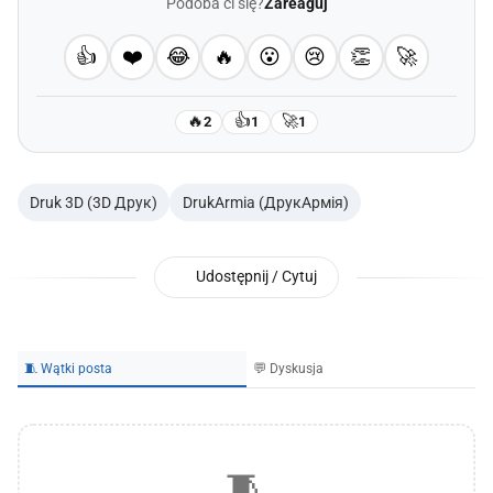
Podoba ci się?
Zareaguj
👍
❤️
😂
🔥
😮
😢
👏
🚀
🔥
👍
🚀
2
1
1
Druk 3D (3D Друк)
DrukArmia (ДрукАрмія)
Udostępnij / Cytuj
🧵 Wątki posta
💬 Dyskusja
🧵