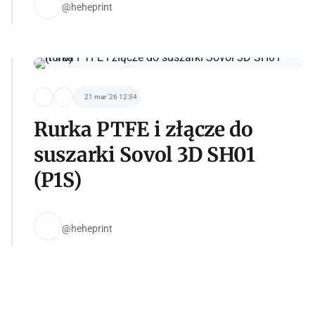
@heheprint
21 mar '26 12:34
Rurka PTFE i złącze do
suszarki Sovol 3D SH01
(P1S)
@heheprint