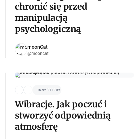
chronić się przed
manipulacją
psychologiczną
moonCat
@mooncat
16 cze '24 13:09
Wibracje. Jak poczuć i
stworzyć odpowiednią
atmosferę