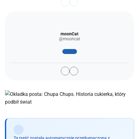
moonCat
@mooncat
Ta treść została automatycznie przetłumaczona z