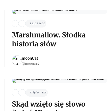
8 lip '24 16:56
Marshmallow. Słodka
historia słów
moonCat
@mooncat
17 lip '24 18:09
Skąd wzięło się słowo