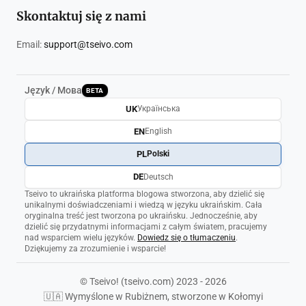
Skontaktuj się z nami
Email:
support@tseivo.com
Język / Мова
BETA
UK
Українська
EN
English
PL
Polski
DE
Deutsch
Tseivo to ukraińska platforma blogowa stworzona, aby dzielić się
unikalnymi doświadczeniami i wiedzą w języku ukraińskim. Cała
oryginalna treść jest tworzona po ukraińsku. Jednocześnie, aby
dzielić się przydatnymi informacjami z całym światem, pracujemy
nad wsparciem wielu języków.
Dowiedz się o tłumaczeniu
.
Dziękujemy za zrozumienie i wsparcie!
© Tseivo! (tseivo.com) 2023 - 2026
🇺🇦 Wymyślone w Rubiżnem, stworzone w Kołomyi