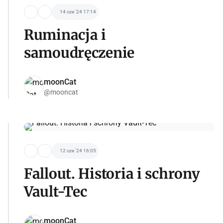
14 cze '24 17:14
Ruminacja i
samoudręczenie
moonCat
@mooncat
12 cze '24 16:05
Fallout. Historia i schrony
Vault-Tec
moonCat