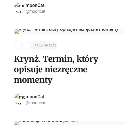
moonCat
@mooncat
16 cze '24 12:52
Krynż. Termin, który
opisuje niezręczne
momenty
moonCat
@mooncat