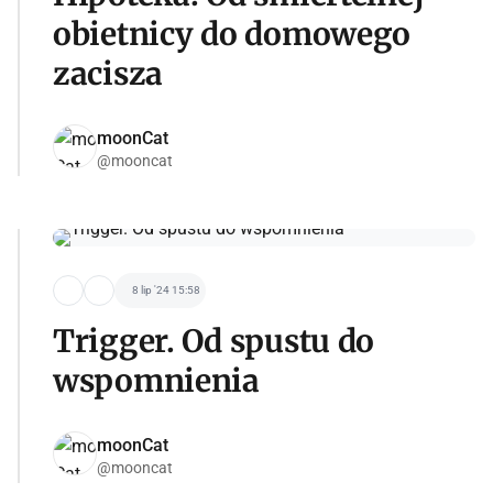
obietnicy do domowego
zacisza
moonCat
@mooncat
8 lip '24 15:58
Trigger. Od spustu do
wspomnienia
moonCat
@mooncat