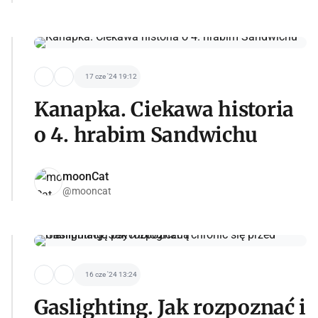
17 cze '24 19:12
Kanapka. Ciekawa historia
o 4. hrabim Sandwichu
moonCat
@mooncat
16 cze '24 13:24
Gaslighting. Jak rozpoznać i