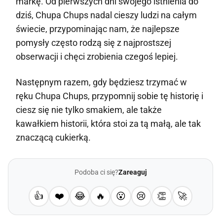
markę. Od pierwszych dni swojego istnienia do
dziś, Chupa Chups nadal cieszy ludzi na całym
świecie, przypominając nam, że najlepsze
pomysły często rodzą się z najprostszej
obserwacji i chęci zrobienia czegoś lepiej.
Następnym razem, gdy będziesz trzymać w
ręku Chupa Chups, przypomnij sobie tę historię i
ciesz się nie tylko smakiem, ale także
kawałkiem historii, która stoi za tą małą, ale tak
znaczącą cukierką.
Podoba ci się?
Zareaguj
👍
❤️
😂
🔥
😮
😢
👏
🚀