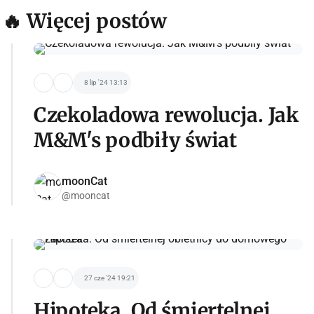
🔥 Więcej postów
8 lip '24 13:13
Czekoladowa rewolucja. Jak
M&M's podbiły świat
moonCat
@mooncat
27 cze '24 19:21
Hipoteka. Od śmiertelnej