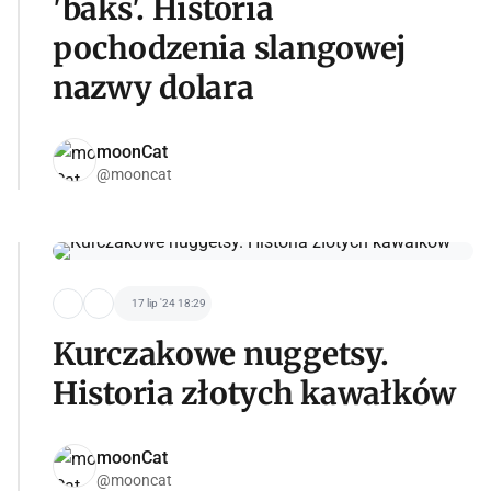
'baks'. Historia
pochodzenia slangowej
nazwy dolara
moonCat
@mooncat
17 lip '24 18:29
Kurczakowe nuggetsy.
Historia złotych kawałków
moonCat
@mooncat