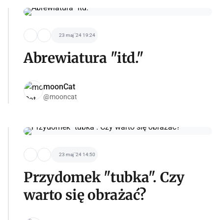
23 maj '24 19:24
Abrewiatura "itd."
moonCat
@mooncat
23 maj '24 14:50
Przydomek "tubka". Czy
warto się obrażać?