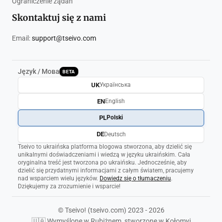
Ograniczenie żądań
Skontaktuj się z nami
Email:
support@tseivo.com
Język / Мова
BETA
UK
Українська
EN
English
PL
Polski
DE
Deutsch
Tseivo to ukraińska platforma blogowa stworzona, aby dzielić się
unikalnymi doświadczeniami i wiedzą w języku ukraińskim. Cała
oryginalna treść jest tworzona po ukraińsku. Jednocześnie, aby
dzielić się przydatnymi informacjami z całym światem, pracujemy
nad wsparciem wielu języków.
Dowiedz się o tłumaczeniu
.
Dziękujemy za zrozumienie i wsparcie!
© Tseivo! (tseivo.com) 2023 - 2026
🇺🇦 Wymyślone w Rubiżnem, stworzone w Kołomyi