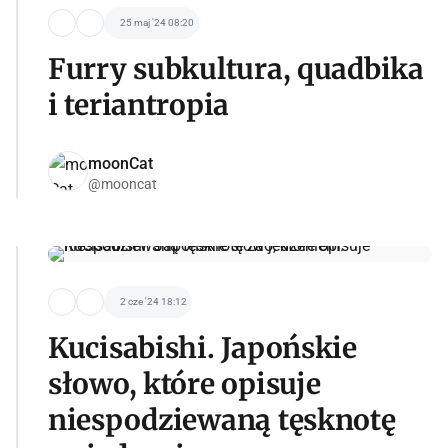
25 maj '24 08:20
Furry subkultura, quadbika
i teriantropia
moonCat
@mooncat
2 cze '24 18:12
Kucisabishi. Japońskie
słowo, które opisuje
niespodziewaną tęsknotę