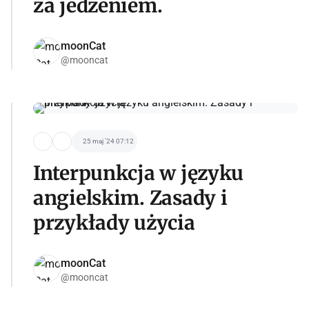
za jedzeniem.
moonCat
@mooncat
25 maj '24 07:12
Interpunkcja w języku
angielskim. Zasady i
przykłady użycia
moonCat
@mooncat