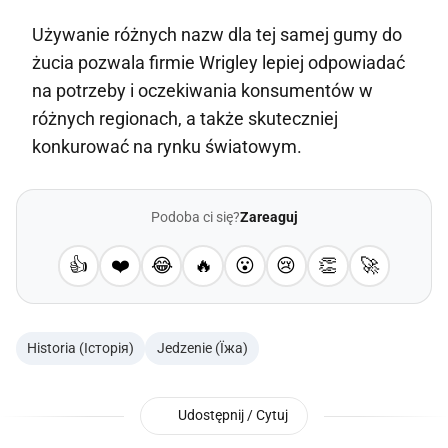
Używanie różnych nazw dla tej samej gumy do
żucia pozwala firmie Wrigley lepiej odpowiadać
na potrzeby i oczekiwania konsumentów w
różnych regionach, a także skuteczniej
konkurować na rynku światowym.
Podoba ci się?
Zareaguj
👍
❤️
😂
🔥
😮
😢
👏
🚀
Historia (Історія)
Jedzenie (Їжа)
Udostępnij / Cytuj