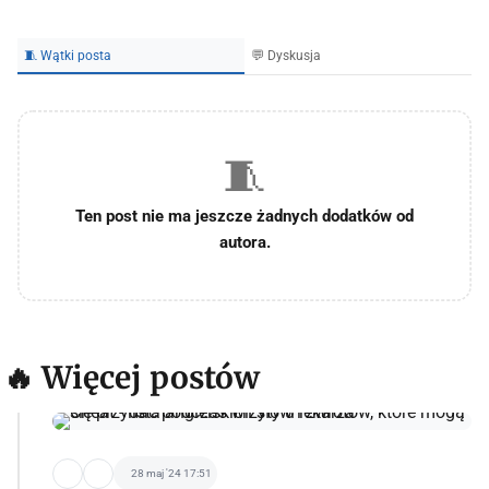
🧵 Wątki posta
💬 Dyskusja
🧵
Ten post nie ma jeszcze żadnych dodatków od
autora.
🔥 Więcej postów
28 maj '24 17:51