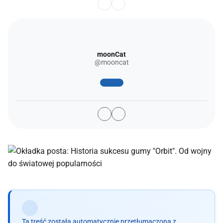
moonCat
@mooncat
Ta treść została automatycznie przetłumaczona z