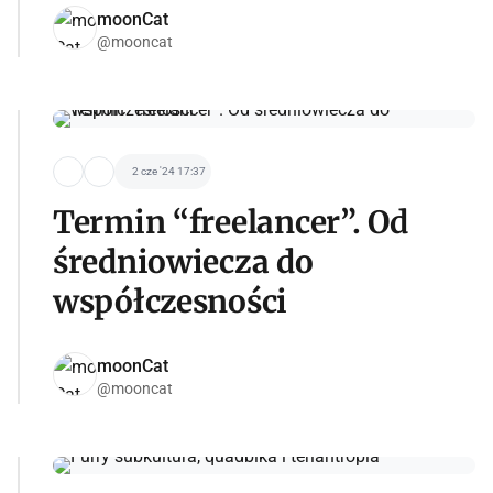
moonCat
@mooncat
2 cze '24 17:37
Termin “freelancer”. Od
średniowiecza do
współczesności
moonCat
@mooncat