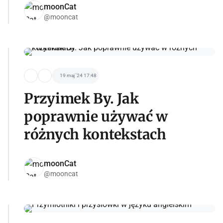
moonCat
@mooncat
19 maj '24 17:48
Przyimek By. Jak
poprawnie używać w
różnych kontekstach
moonCat
@mooncat