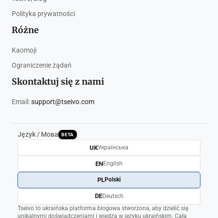
Polityka prywatności
Różne
Kaomoji
Ograniczenie żądań
Skontaktuj się z nami
Email:
support@tseivo.com
Język / Мова
BETA
UK
Українська
EN
English
PL
Polski
DE
Deutsch
Tseivo to ukraińska platforma blogowa stworzona, aby dzielić się
unikalnymi doświadczeniami i wiedzą w języku ukraińskim. Cała