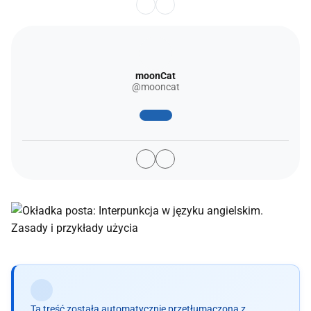
moonCat
@mooncat
Ta treść została automatycznie przetłumaczona z