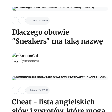
21 maj '24 19:43
Dlaczego obuwie
"Sneakers" ma taką nazwę
moonCat
@mooncat
28 maj '24 17:51
Cheat - lista angielskich
słów i zwrotów, które mogą