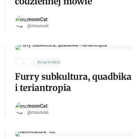
codziennej mowie
moonCat
@mooncat
25 maj '24 08:20
Furry subkultura, quadbika
i teriantropia
moonCat
@mooncat