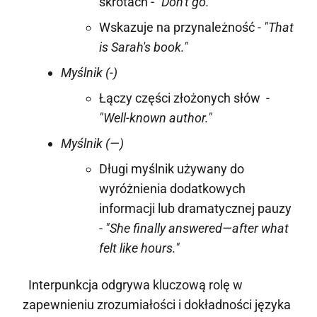
skrótach -
"Don't go."
Wskazuje na przynależność -
"That
is Sarah's book."
Myślnik (-)
Łączy części złożonych słów -
"Well-known author."
Myślnik (—)
Długi myślnik używany do
wyróżnienia dodatkowych
informacji lub dramatycznej pauzy
-
"She finally answered—after what
felt like hours."
Interpunkcja odgrywa kluczową rolę w
zapewnieniu zrozumiałości i dokładności języka