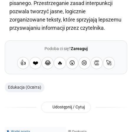
pisanego. Przestrzeganie zasad interpunkcji
pozwala tworzyć jasne, logicznie
zorganizowane teksty, które sprzyjają lepszemu
przyswajaniu informacji przez czytelnika.
Podoba ci się?
Zareaguj
👍
❤️
😂
🔥
😮
😢
👏
🚀
Edukacja (Освіта)
Udostępnij / Cytuj
🧵 Wątki posta
💬 Dyskusja