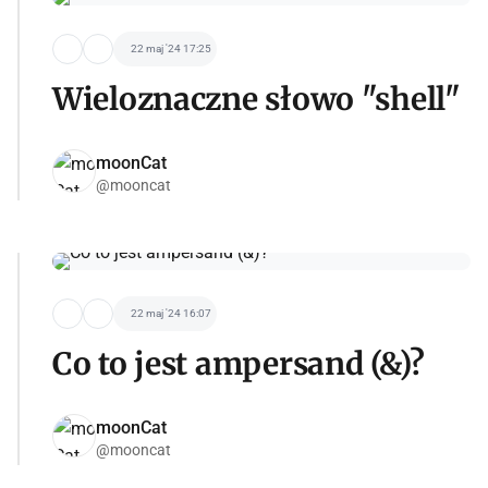
22 maj '24 17:25
Wieloznaczne słowo "shell"
moonCat
@mooncat
22 maj '24 16:07
Co to jest ampersand (&)?
moonCat
@mooncat