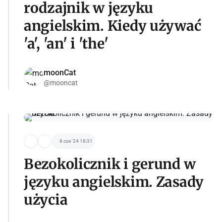
rodzajnik w języku
angielskim. Kiedy używać
'a', 'an' i 'the'
moonCat
@mooncat
8 cze '24 18:31
Bezokolicznik i gerund w
języku angielskim. Zasady
użycia