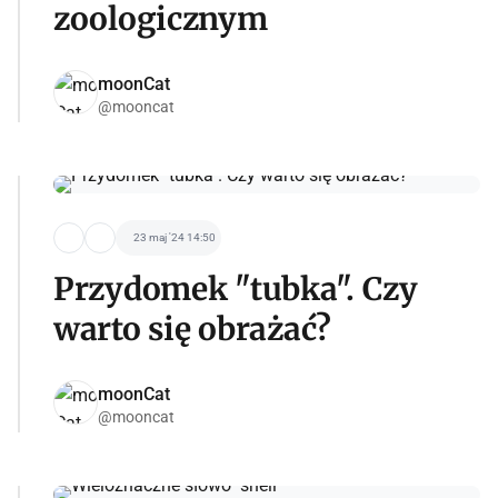
zoologicznym
moonCat
@mooncat
23 maj '24 14:50
Przydomek "tubka". Czy
warto się obrażać?
moonCat
@mooncat