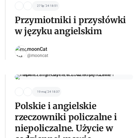
27 lip '24 18:51
Przymiotniki i przysłówki
w języku angielskim
moonCat
@mooncat
19 maj '24 18:37
Polskie i angielskie
rzeczowniki policzalne i
niepoliczalne. Użycie w