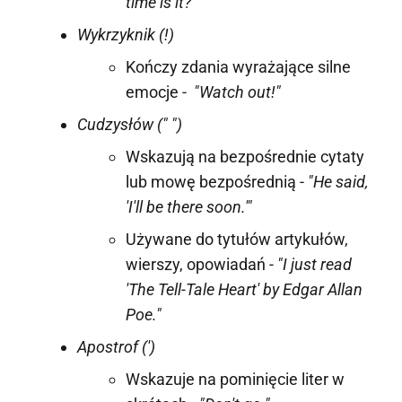
time is it?"
Wykrzyknik (!)
Kończy zdania wyrażające silne
emocje -
"Watch out!"
Cudzysłów (" ")
Wskazują na bezpośrednie cytaty
lub mowę bezpośrednią -
"He said,
'I'll be there soon.'"
Używane do tytułów artykułów,
wierszy, opowiadań -
"I just read
'The Tell-Tale Heart' by Edgar Allan
Poe."
Apostrof (')
Wskazuje na pominięcie liter w