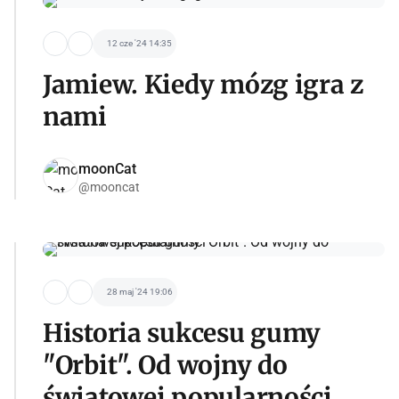
12 cze '24 14:35
Jamiew. Kiedy mózg igra z
nami
moonCat
@mooncat
28 maj '24 19:06
Historia sukcesu gumy
"Orbit". Od wojny do
światowej popularności