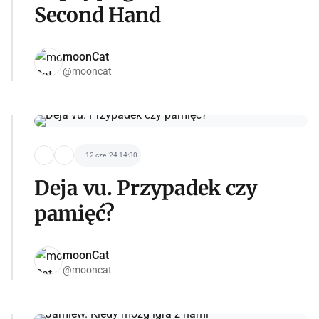
Second Hand
moonCat
@mooncat
12 cze '24 14:30
Deja vu. Przypadek czy
pamięć?
moonCat
@mooncat