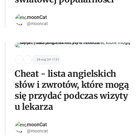
moonCat
@mooncat
28 maj '24 17:51
Cheat - lista angielskich
słów i zwrotów, które mogą
się przydać podczas wizyty
u lekarza
moonCat
@mooncat