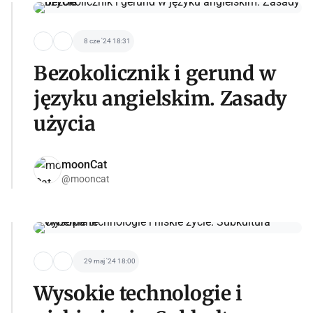
8 cze '24 18:31
Bezokolicznik i gerund w
języku angielskim. Zasady
użycia
moonCat
@mooncat
29 maj '24 18:00
Wysokie technologie i