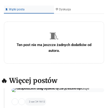
🧵 Wątki posta
💬 Dyskusja
🧵
Ten post nie ma jeszcze żadnych dodatków od
autora.
🔥 Więcej postów
2 cze '24 18:12