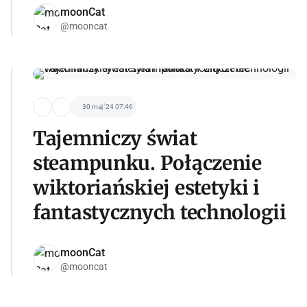
moonCat
@mooncat
30 maj '24 07:46
Tajemniczy świat
steampunku. Połączenie
wiktoriańskiej estetyki i
fantastycznych technologii
moonCat
@mooncat