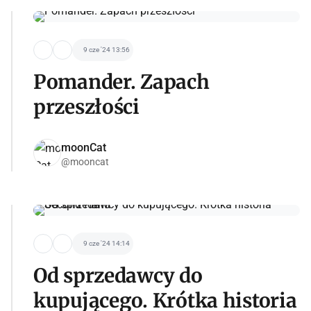
9 cze '24 13:56
Pomander. Zapach
przeszłości
moonCat
@mooncat
9 cze '24 14:14
Od sprzedawcy do
kupującego. Krótka historia