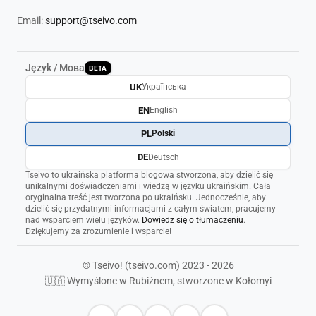
Email:
support@tseivo.com
Język / Мова
BETA
UK
Українська
EN
English
PL
Polski
DE
Deutsch
Tseivo to ukraińska platforma blogowa stworzona, aby dzielić się
unikalnymi doświadczeniami i wiedzą w języku ukraińskim. Cała
oryginalna treść jest tworzona po ukraińsku. Jednocześnie, aby
dzielić się przydatnymi informacjami z całym światem, pracujemy
nad wsparciem wielu języków.
Dowiedz się o tłumaczeniu
.
Dziękujemy za zrozumienie i wsparcie!
© Tseivo! (tseivo.com) 2023 - 2026
🇺🇦 Wymyślone w Rubiżnem, stworzone w Kołomyi