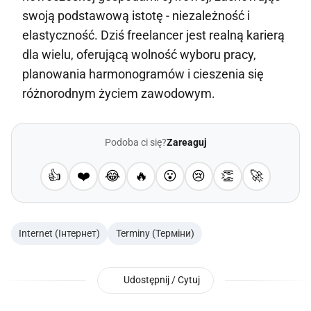
swoją podstawową istotę - niezależność i
elastyczność. Dziś freelancer jest realną karierą
dla wielu, oferującą wolność wyboru pracy,
planowania harmonogramów i cieszenia się
różnorodnym życiem zawodowym.
Podoba ci się?
Zareaguj
👍
❤️
😂
🔥
😮
😢
👏
🚀
Internet (Інтернет)
Terminy (Терміни)
Udostępnij / Cytuj