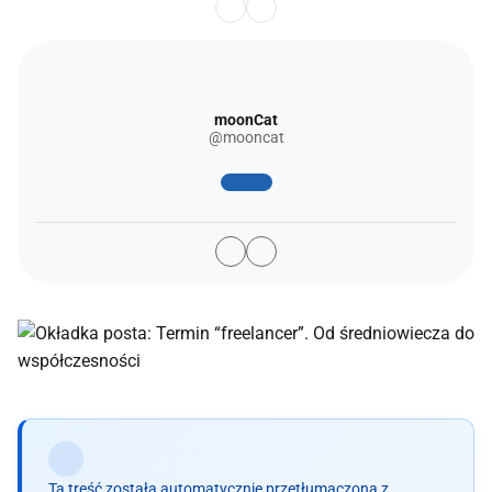
moonCat
@mooncat
Ta treść została automatycznie przetłumaczona z