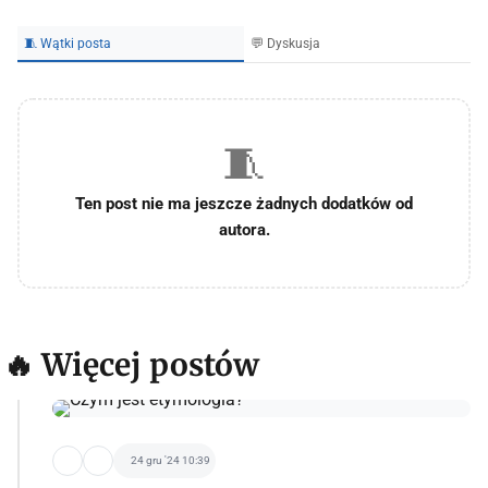
🧵 Wątki posta
💬 Dyskusja
🧵
Ten post nie ma jeszcze żadnych dodatków od
autora.
🔥 Więcej postów
24 gru '24 10:39