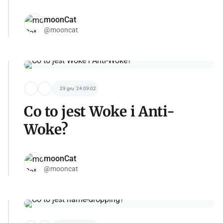
moonCat
@mooncat
29 gru '24 09:02
Co to jest Woke i Anti-
Woke?
moonCat
@mooncat