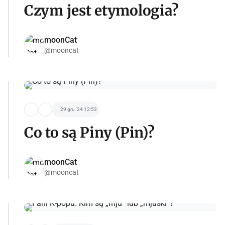
Czym jest etymologia?
moonCat
@mooncat
29 gru '24 12:53
Co to są Piny (Pin)?
moonCat
@mooncat