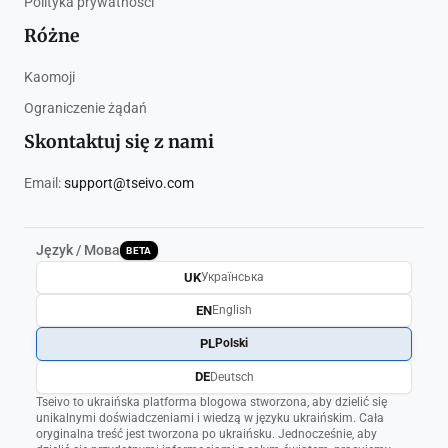
Polityka prywatności
Różne
Kaomoji
Ograniczenie żądań
Skontaktuj się z nami
Email:
support@tseivo.com
Język / Мова
BETA
UK
Українська
EN
English
PL
Polski
DE
Deutsch
Tseivo to ukraińska platforma blogowa stworzona, aby dzielić się
unikalnymi doświadczeniami i wiedzą w języku ukraińskim. Cała
oryginalna treść jest tworzona po ukraińsku. Jednocześnie, aby