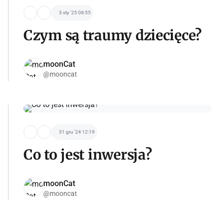
3 sty '25 08:55
Czym są traumy dziecięce?
moonCat
@mooncat
31 gru '24 12:19
Co to jest inwersja?
moonCat
@mooncat