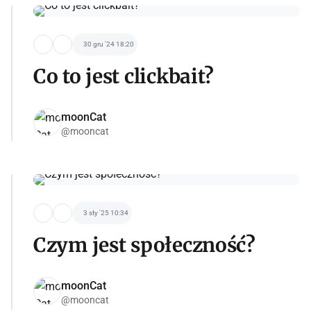
30 gru '24 18:20
Co to jest clickbait?
moonCat
@mooncat
3 sty '25 10:34
Czym jest społeczność?
moonCat
@mooncat