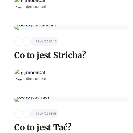
moonCat
@mooncat
13 sty '25 09:17
Co to jest Stricha?
moonCat
@mooncat
15 sty '25 08:03
Co to jest Tać?