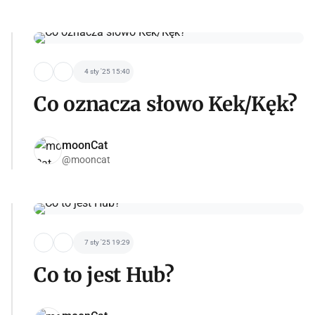
4 sty '25 15:40
Co oznacza słowo Kek/Kęk?
moonCat
@mooncat
7 sty '25 19:29
Co to jest Hub?