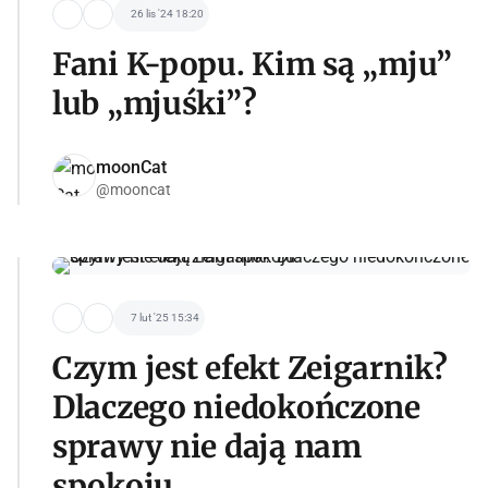
26 lis '24 18:20
Fani K-popu. Kim są „mju”
lub „mjuśki”?
moonCat
@mooncat
7 lut '25 15:34
Czym jest efekt Zeigarnik?
Dlaczego niedokończone
sprawy nie dają nam
spokoju