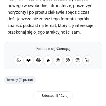
nowego w swobodnej atmosferze, poszerzyć
horyzonty i po prostu ciekawie spędzić czas.
Jeśli jeszcze nie znasz tego formatu, spróbuj
znaleźć podcast na temat, który cię interesuje, i
przekonaj się o jego atrakcyjności sam.
Podoba ci się?
Zareaguj
👍
❤️
😂
🔥
😮
😢
👏
🚀
Terminy (Терміни)
Udostępnij / Cytuj