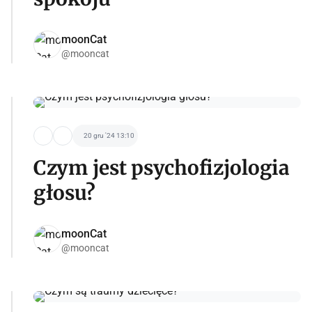
moonCat
@mooncat
20 gru '24 13:10
Czym jest psychofizjologia
głosu?
moonCat
@mooncat