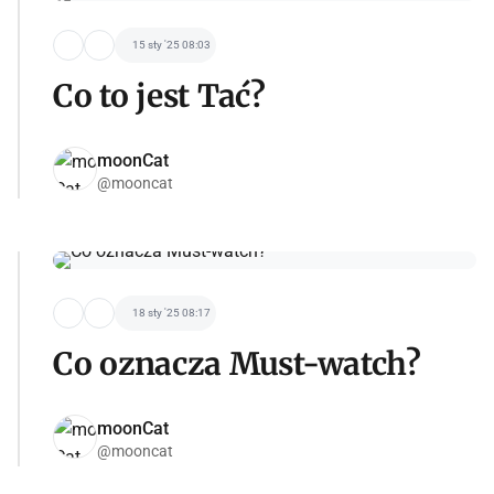
15 sty '25 08:03
Co to jest Tać?
moonCat
@mooncat
18 sty '25 08:17
Co oznacza Must-watch?
moonCat
@mooncat