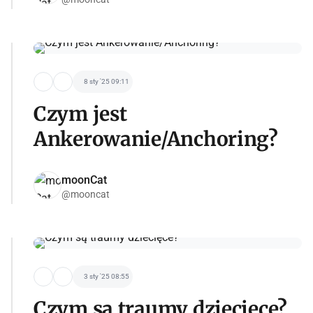
8 sty '25 09:11
Czym jest
Ankerowanie/Anchoring?
moonCat
@mooncat
3 sty '25 08:55
Czym są traumy dziecięce?