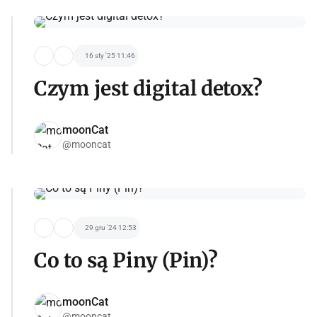
16 sty '25 11:46
Czym jest digital detox?
moonCat
@mooncat
29 gru '24 12:53
Co to są Piny (Pin)?
moonCat
@mooncat