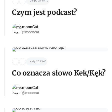
26 gru '24 15:19
Czym jest podcast?
moonCat
@mooncat
4 sty '25 15:40
Co oznacza słowo Kek/Kęk?
moonCat
@mooncat