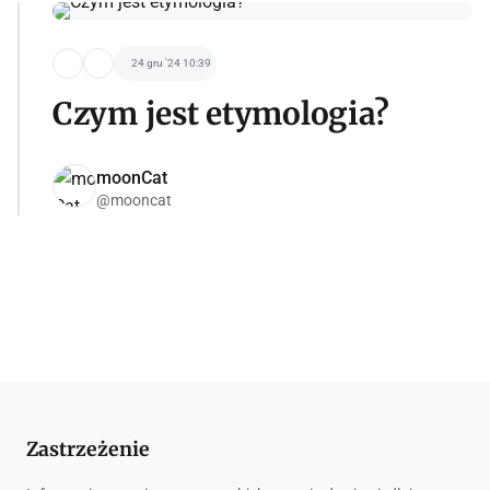
24 gru '24 10:39
Czym jest etymologia?
moonCat
@mooncat
Zastrzeżenie