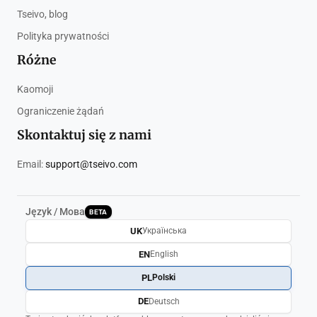
Tseivo, blog
Polityka prywatności
Różne
Kaomoji
Ograniczenie żądań
Skontaktuj się z nami
Email:
support@tseivo.com
Język / Мова
BETA
UK
Українська
EN
English
PL
Polski
DE
Deutsch