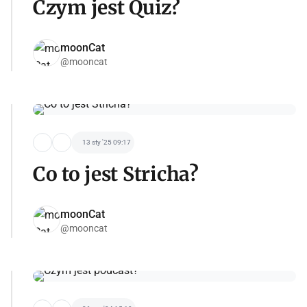
Czym jest Quiz?
moonCat
@mooncat
13 sty '25 09:17
Co to jest Stricha?
moonCat
@mooncat