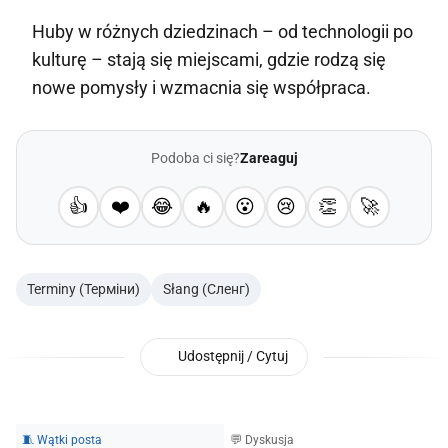
Huby w różnych dziedzinach – od technologii po
kulturę – stają się miejscami, gdzie rodzą się
nowe pomysły i wzmacnia się współpraca.
Podoba ci się?
Zareaguj
👍
❤️
😂
🔥
😮
😢
👏
🚀
Terminy (Терміни)
Słang (Сленг)
Udostępnij / Cytuj
🧵 Wątki posta
💬 Dyskusja