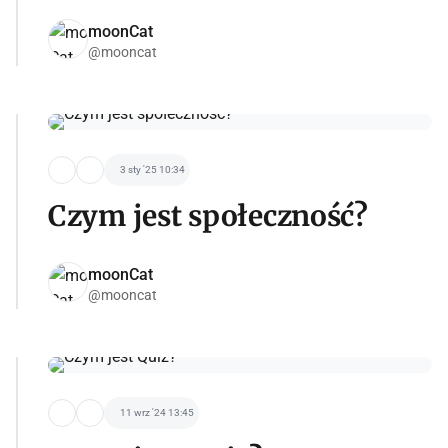
moonCat
@mooncat
3 sty '25 10:34
Czym jest społeczność?
moonCat
@mooncat
11 wrz '24 13:45