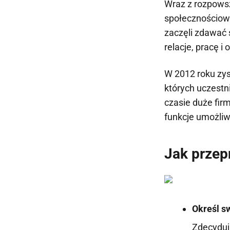
Wraz z rozpows
społecznościow
zaczęli zdawać 
relacje, pracę 
W 2012 roku zys
których uczest
czasie duże fir
funkcje umożliw
Jak przep
Określ s
Zdecyduj,