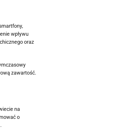
smartfony,
szenie wpływu
ychicznego oraz
e tymczasowy
frową zawartość.
wiecie na
armować o
.