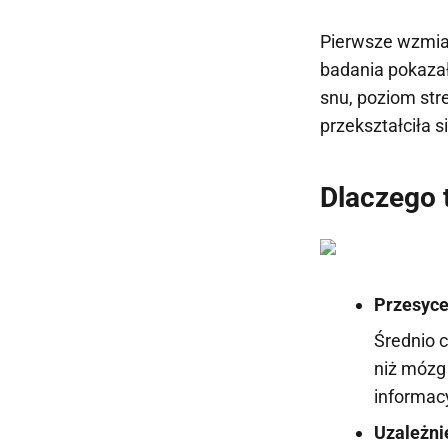
Pierwsze wzmian
badania pokazał
snu, poziom str
przekształciła 
Dlaczego 
Przesyce
Średnio c
niż mózg
informac
Uzależni