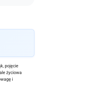
k, pojęcie
 ale życiowa
owagę i