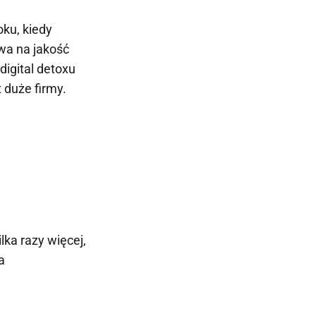
oku, kiedy
wa na jakość
digital detoxu
 duże firmy.
lka razy więcej,
a