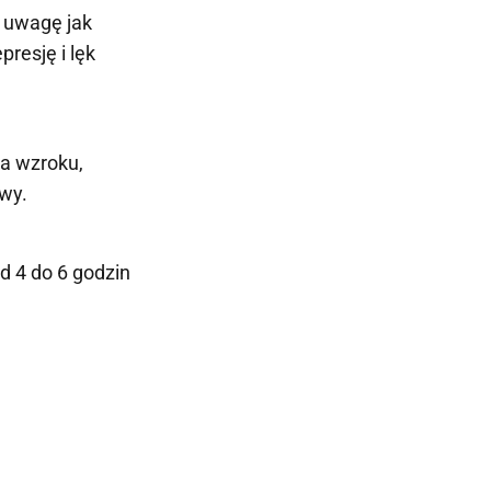
 uwagę jak
resję i lęk
ia wzroku,
wy.
d 4 do 6 godzin