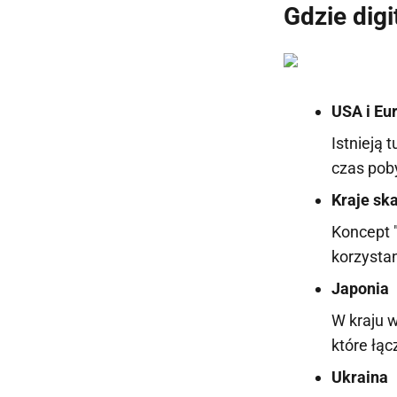
Gdzie digi
USA i Eu
Istnieją 
czas pob
Kraje sk
Koncept 
korzystan
Japonia
W kraju w
które łąc
Ukraina