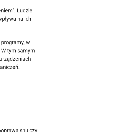
w
niem". Ludzie
wpływa na ich
i programy, w
w. W tym samym
h urządzeniach
raniczeń.
 poprawa snu czy