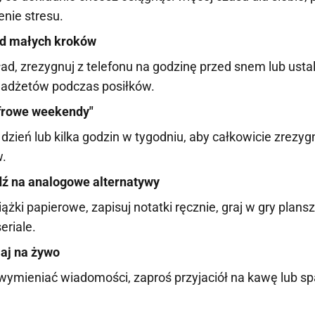
nie stresu.
od małych kroków
ad, zrezygnuj z telefonu na godzinę przed snem lub ustal
adżetów podczas posiłków.
yfrowe weekendy"
zień lub kilka godzin w tygodniu, aby całkowicie zrezy
.
ź na analogowe alternatywy
iążki papierowe, zapisuj notatki ręcznie, graj w gry plan
eriale.
aj na żywo
wymieniać wiadomości, zaproś przyjaciół na kawę lub sp