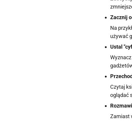
zmniejsze
Zacznij 
Na przykł
używać g
Ustal "c
Wyznacz d
gadżetów
Przechod
Czytaj ks
oglądać s
Rozmawi
Zamiast 