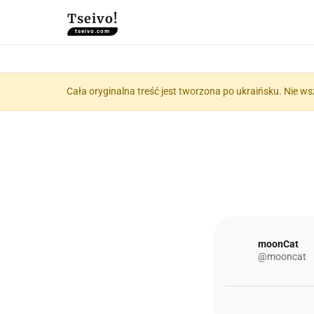
Tseivo!
tseivo.com
Cała oryginalna treść jest tworzona po ukraińsku. Nie ws
moonCat
@mooncat