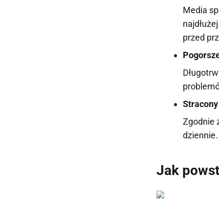
Media sp
najdłuże
przed pr
Pogorsze
Długotrw
problemó
Stracony
Zgodnie z
dziennie.
Jak powst