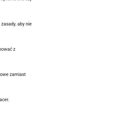
 zasady, aby nie
gnować z
szowe zamiast
acer.