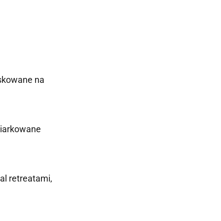
fiskowane na
miarkowane
al retreatami,