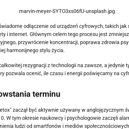
o świadome odłączenie od urządzeń cyfrowych, takich jak 
ety i internet. Głównym celem tego procesu jest zmniej
jnego, przywrócenie koncentracji, poprawa zdrowia ps
iej harmonijnego stylu życia.
całkowitej rezygnacji z technologii na zawsze, a jedyni
ry pozwala ocenić, ile czasu i energii poświęcamy na cy
powstania terminu
 detox" zaczął być aktywnie używany w anglojęzycznym ś
10. W tym okresie naukowcy i psychologowie zaczęli al
nienia ludzi od smartfonów i mediów społecznościowych