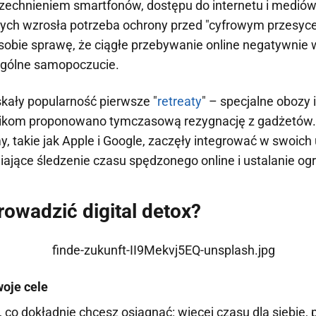
zechnieniem smartfonów, dostępu do internetu i medió
ych wzrosła potrzeba ochrony przed "cyfrowym przesyce
sobie sprawę, że ciągłe przebywanie online negatywnie 
i ogólne samopoczucie.
kały popularność pierwsze "
retreaty
" – specjalne obozy 
nikom proponowano tymczasową rezygnację z gadżetó
my, takie jak Apple i Google, zaczęły integrować w swoic
iające śledzenie czasu spędzonego online i ustalanie og
rowadzić digital detox?
woje cele
 co dokładnie chcesz osiągnąć: więcej czasu dla siebie,