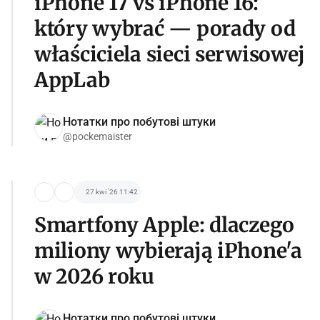
iPhone 17 vs iPhone 16:
który wybrać — porady od
właściciela sieci serwisowej
AppLab
Нотатки про побутові штуки
@pockemaister
27 kwi '26 11:42
Smartfony Apple: dlaczego
miliony wybierają iPhone'a
w 2026 roku
Нотатки про побутові штуки