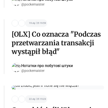
@pockemaister
19 sty '25 19:59
[OLX] Co oznacza "Podczas
przetwarzania transakcji
wystąpił błąd"
Нотатки про побутові штуки
@pockemaister
22 sty '25 15:23