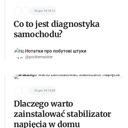
26 gru '24 16:12
Co to jest diagnostyka
samochodu?
Нотатки про побутові штуки
@pockemaister
23 gru '24 13:28
Dlaczego warto
zainstalować stabilizator
napięcia w domu