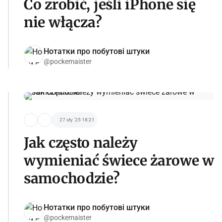
Co zrobić, jeśli iPhone się
nie włącza?
Нотатки про побутові штуки
@pockemaister
27 sty '25 18:21
Jak często należy
wymieniać świece żarowe w
samochodzie?
Нотатки про побутові штуки
@pockemaister