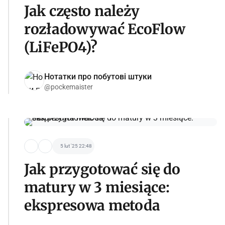
Jak często należy
rozładowywać EcoFlow
(LiFePO4)?
Нотатки про побутові штуки
@pockemaister
5 lut '25 22:48
Jak przygotować się do
matury w 3 miesiące:
ekspresowa metoda