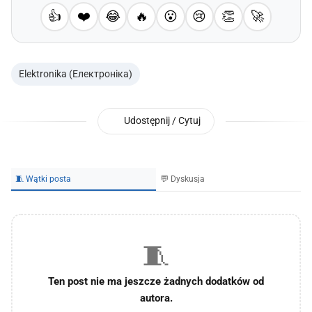
👍
❤️
😂
🔥
😮
😢
👏
🚀
Elektronika (Електроніка)
Udostępnij / Cytuj
🧵 Wątki posta
💬 Dyskusja
🧵
Ten post nie ma jeszcze żadnych dodatków od
autora.