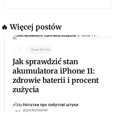
🔥 Więcej postów
22 wrz '25 13:12
Jak sprawdzić stan
akumulatora iPhone 11:
zdrowie baterii i procent
zużycia
Нотатки про побутові штуки
@pockemaister