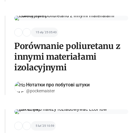
15 sty '25 05:43
Porównanie poliuretanu z
innymi materiałami
izolacyjnymi
Нотатки про побутові штуки
@pockemaister
5 lut '25 10:59