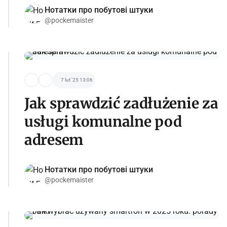
Нотатки про побутові штуки
@pockemaister
7 lut '25 13:06
Jak sprawdzić zadłużenie za
usługi komunalne pod
adresem
Нотатки про побутові штуки
@pockemaister