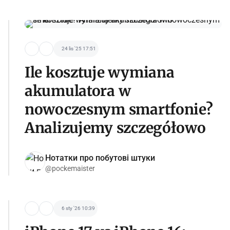
24 lis '25 17:51
Ile kosztuje wymiana
akumulatora w
nowoczesnym smartfonie?
Analizujemy szczegółowo
Нотатки про побутові штуки
@pockemaister
6 sty '26 10:39