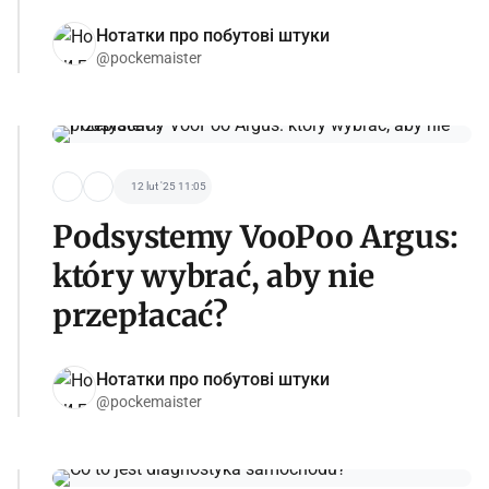
Нотатки про побутові штуки
@pockemaister
12 lut '25 11:05
Podsystemy VooPoo Argus:
który wybrać, aby nie
przepłacać?
Нотатки про побутові штуки
@pockemaister