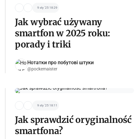
9 sty '25 18:29
Jak wybrać używany
smartfon w 2025 roku:
porady i triki
Нотатки про побутові штуки
@pockemaister
9 sty '25 18:11
Jak sprawdzić oryginalność
smartfona?