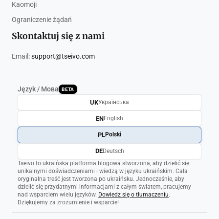
Kaomoji
Ograniczenie żądań
Skontaktuj się z nami
Email:
support@tseivo.com
Język / Мова
BETA
UK
Українська
EN
English
PL
Polski
DE
Deutsch
Tseivo to ukraińska platforma blogowa stworzona, aby dzielić się
unikalnymi doświadczeniami i wiedzą w języku ukraińskim. Cała
oryginalna treść jest tworzona po ukraińsku. Jednocześnie, aby
dzielić się przydatnymi informacjami z całym światem, pracujemy
nad wsparciem wielu języków.
Dowiedz się o tłumaczeniu
.
Dziękujemy za zrozumienie i wsparcie!