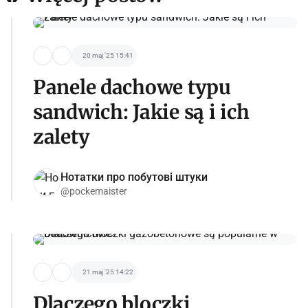
20 maj '25 15:41
Panele dachowe typu
sandwich: Jakie są i ich
zalety
Нотатки про побутові штуки
@pockemaister
21 maj '25 14:22
Dlaczego bloczki