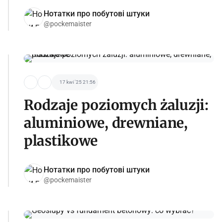
Нотатки про побутові штуки
@pockemaister
17 kwi '25 21:56
Rodzaje poziomych żaluzji:
aluminiowe, drewniane,
plastikowe
Нотатки про побутові штуки
@pockemaister