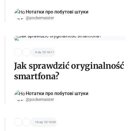
Нотатки про побутові штуки
@pockemaister
9 sty '25 18:11
Jak sprawdzić oryginalność
smartfona?
Нотатки про побутові штуки
@pockemaister
19 sty '25 19:59