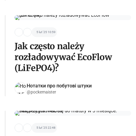
5 lut '25 10:59
Jak często należy
rozładowywać EcoFlow
(LiFePO4)?
Нотатки про побутові штуки
@pockemaister
5 lut '25 22:48