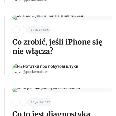
22 sty '25 15:23
Co zrobić, jeśli iPhone się
nie włącza?
Нотатки про побутові штуки
@pockemaister
26 gru '24 16:12
Co to jest diagnostyka