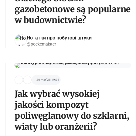
gazobetonowe są popularne
w budownictwie?
Нотатки про побутові штуки
@pockemaister
26 mar '25 19:24
Jak wybrać wysokiej
jakości kompozyt
poliwęglanowy do szklarni,
wiaty lub oranżerii?