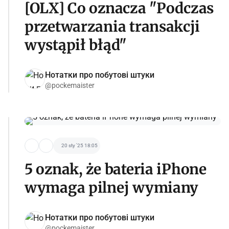
[OLX] Co oznacza "Podczas
przetwarzania transakcji
wystąpił błąd"
Нотатки про побутові штуки
@pockemaister
20 sty '25 18:05
5 oznak, że bateria iPhone
wymaga pilnej wymiany
Нотатки про побутові штуки
@pockemaister