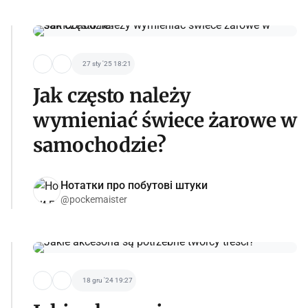
27 sty '25 18:21
Jak często należy
wymieniać świece żarowe w
samochodzie?
Нотатки про побутові штуки
@pockemaister
18 gru '24 19:27