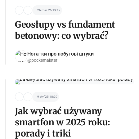
26 mar '25 19:19
Geosłupy vs fundament
betonowy: co wybrać?
Нотатки про побутові штуки
@pockemaister
9 sty '25 18:29
Jak wybrać używany
smartfon w 2025 roku:
porady i triki