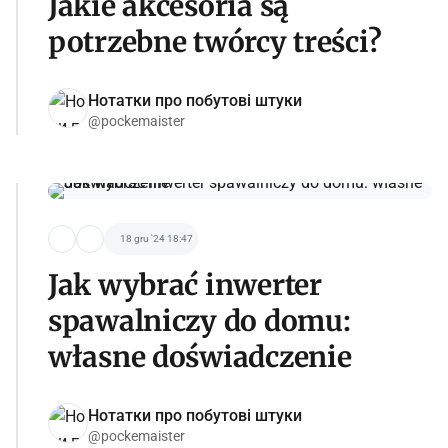
Jakie akcesoria są
potrzebne twórcy treści?
Нотатки про побутові штуки
@pockemaister
18 gru '24 18:47
Jak wybrać inwerter
spawalniczy do domu:
własne doświadczenie
Нотатки про побутові штуки
@pockemaister