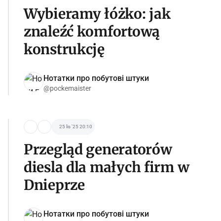
Wybieramy łóżko: jak
znaleźć komfortową
konstrukcję
Нотатки про побутові штуки
@pockemaister
25 lis '25 20:10
Przegląd generatorów
diesla dla małych firm w
Dnieprze
Нотатки про побутові штуки