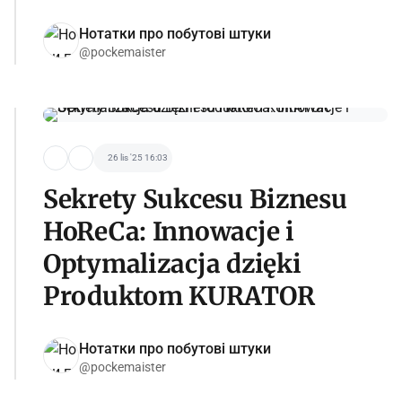
Нотатки про побутові штуки
@pockemaister
26 lis '25 16:03
Sekrety Sukcesu Biznesu
HoReCa: Innowacje i
Optymalizacja dzięki
Produktom KURATOR
Нотатки про побутові штуки
@pockemaister