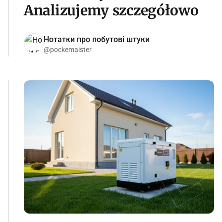
Analizujemy szczegółowo
Нотатки про побутові штуки
@pockemaister