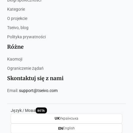
Blogi społeczności
Kategorie
O projekcie
Tseivo, blog
Polityka prywatności
Różne
Kaomoji
Ograniczenie żądań
Skontaktuj się z nami
Email:
support@tseivo.com
Język / Мова
BETA
UK
Українська
EN
English