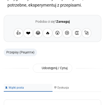
potrzebne, eksperymentuj z przepisami.
Podoba ci się?
Zareaguj
👍
❤️
😂
🔥
😮
😢
👏
🚀
Przepisy (Рецепти)
Udostępnij / Cytuj
🧵 Wątki posta
💬 Dyskusja