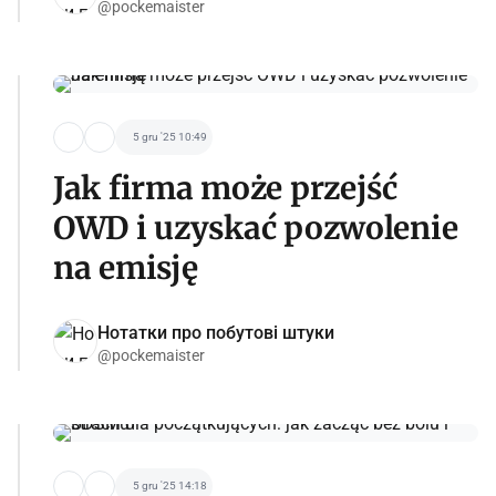
@pockemaister
5 gru '25 10:49
Jak firma może przejść
OWD i uzyskać pozwolenie
na emisję
Нотатки про побутові штуки
@pockemaister
5 gru '25 14:18