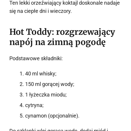
Ten lekki orzeźwiający koktajl doskonale nadaje
się na ciepłe dni i wieczory.
Hot Toddy: rozgrzewający
napój na zimną pogodę
Podstawowe składniki:
40 ml whisky;
150 ml gorącej wody;
1 łyżeczka miodu;
cytryna;
cynamon (opcjonalnie).
Do szklanki wlej gorącą wodę, dodaj miód i