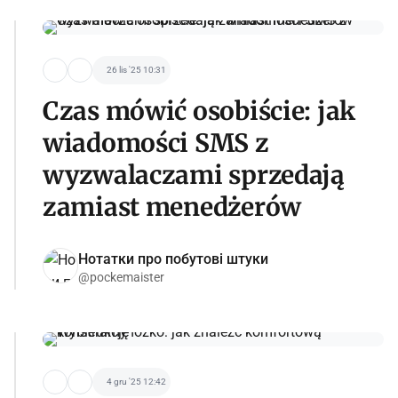
26 lis '25 10:31
Czas mówić osobiście: jak
wiadomości SMS z
wyzwalaczami sprzedają
zamiast menedżerów
Нотатки про побутові штуки
@pockemaister
4 gru '25 12:42