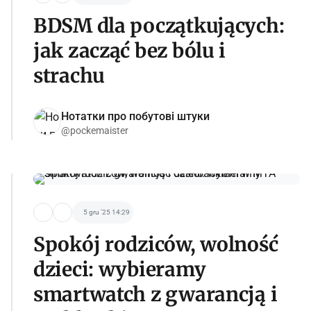
BDSM dla początkujących:
jak zacząć bez bólu i
strachu
Нотатки про побутові штуки
@pockemaister
5 gru '25 14:29
Spokój rodziców, wolność
dzieci: wybieramy
smartwatch z gwarancją i