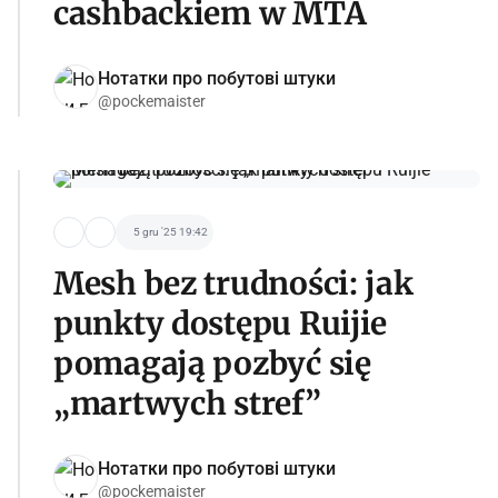
cashbackiem w MTA
Нотатки про побутові штуки
@pockemaister
5 gru '25 19:42
Mesh bez trudności: jak
punkty dostępu Ruijie
pomagają pozbyć się
„martwych stref”
Нотатки про побутові штуки
@pockemaister