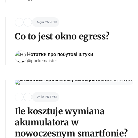
5 gru '25 20:01
Co to jest okno egress?
Нотатки про побутові штуки
@pockemaister
24 lis '25 17:51
Ile kosztuje wymiana
akumulatora w
nowoczesnym smartfonie?