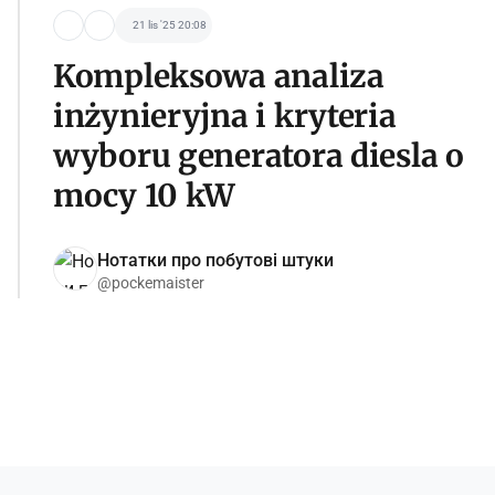
21 lis '25 20:08
Kompleksowa analiza
inżynieryjna i kryteria
wyboru generatora diesla o
mocy 10 kW
Нотатки про побутові штуки
@pockemaister