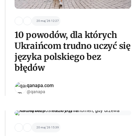
20 maj '26 12:27
10 powodów, dla których
Ukraińcom trudno uczyć się
języka polskiego bez
błędów
qanapa.com
@qanapa
20 maj '26 15:39