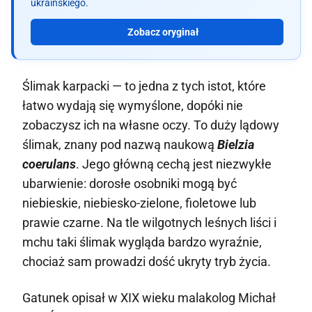
ukraińskiego.
Zobacz oryginał
Ślimak karpacki — to jedna z tych istot, które
łatwo wydają się wymyślone, dopóki nie
zobaczysz ich na własne oczy. To duży lądowy
ślimak, znany pod nazwą naukową
Bielzia
coerulans
. Jego główną cechą jest niezwykłe
ubarwienie: dorosłe osobniki mogą być
niebieskie, niebiesko-zielone, fioletowe lub
prawie czarne. Na tle wilgotnych leśnych liści i
mchu taki ślimak wygląda bardzo wyraźnie,
chociaż sam prowadzi dość ukryty tryb życia.
Gatunek opisał w XIX wieku malakolog Michał