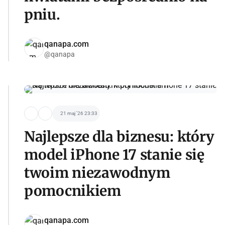
pniu.
qanapa.com
@qanapa
21 maj '26 23:33
Najlepsze dla biznesu: który
model iPhone 17 stanie się
twoim niezawodnym
pomocnikiem
qanapa.com