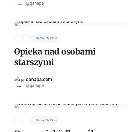
@qanapa
15 maj '26 19:38
Opieka nad osobami
starszymi
qanapa.com
@qanapa
15 maj '26 19:26