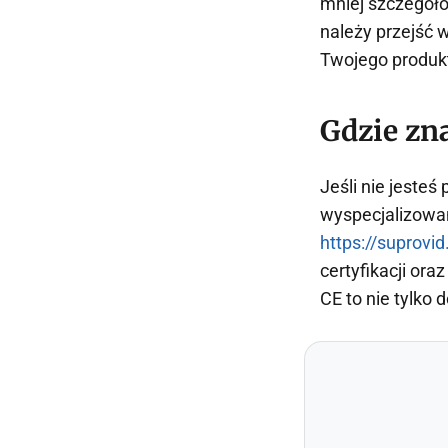
mniej szczegóło
należy przejść w
Twojego produk
Gdzie zn
Jeśli nie jesteś
wyspecjalizowan
https://suprovid
certyfikacji or
CE to nie tylko 