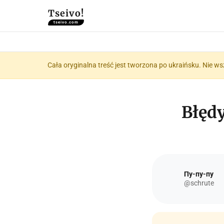
Tseivo!
tseivo.com
Cała oryginalna treść jest tworzona po ukraińsku. Nie ws
Błędy
Пу-пу-пу
@schrute