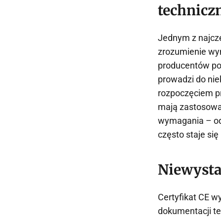
technicz
Jednym z najczę
zrozumienie wym
producentów po p
prowadzi do ni
rozpoczęciem pr
mają zastosowa
wymagania – od
często staje si
Niewysta
Certyfikat CE w
dokumentacji te