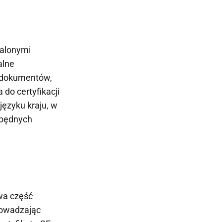
talonymi
alne
m dokumentów,
do certyfikacji
języku kraju, w
zbędnych
wa część
rowadzając