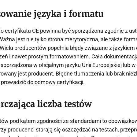
zowanie języka i formatu
 certyfikatu CE powinna być sporządzona zgodnie z us
żna jest nie tylko strona merytoryczna, ale także form
 Wielu producentów popełnia błędy związane z językie
zeń i nawet prostym formatowaniem. Cała dokumentacja 
sporządzona w oficjalnym języku Unii Europejskiej lub w 
rowany jest producent. Błędne tłumaczenia lub brak nie
prowadzić do odmowy certyfikacji.
rczająca liczba testów
któw pod kątem zgodności ze standardami to obowiązko
rzy producenci starają się oszczędzać na testach, przep