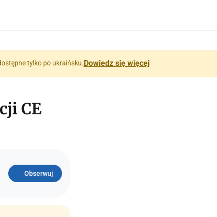
Dowiedz się więcej
dostępne tylko po ukraińsku.
cji CE
Obserwuj