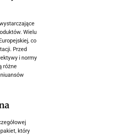
ewystarczające
roduktów. Wielu
uropejskiej, co
acji. Przed
yrektywy i normy
ą różne
 niuansów
zna
zczegółowej
pakiet, który