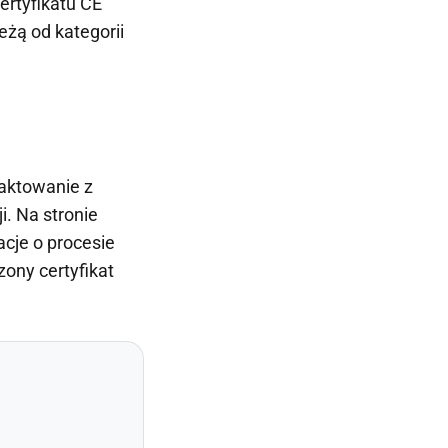
ertyfikatu CE
leżą od kategorii
taktowanie z
. Na stronie
cje o procesie
zony certyfikat