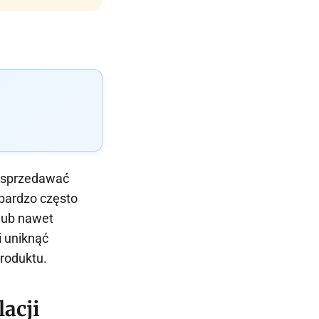
ą sprzedawać
 bardzo często
lub nawet
 uniknąć
produktu.
acji