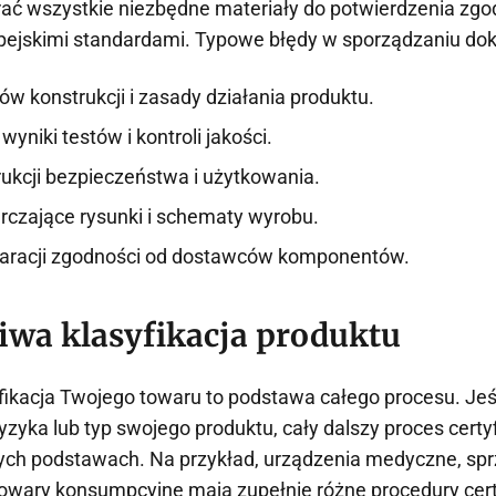
ać wszystkie niezbędne materiały do potwierdzenia zg
pejskimi standardami. Typowe błędy w sporządzaniu dok
ów konstrukcji i zasady działania produktu.
wyniki testów i kontroli jakości.
rukcji bezpieczeństwa i użytkowania.
rczające rysunki i schematy wyrobu.
laracji zgodności od dostawców komponentów.
iwa klasyfikacja produktu
ikacja Twojego towaru to podstawa całego procesu. Jeśl
ryzyka lub typ swojego produktu, cały dalszy proces certy
ych podstawach. Na przykład, urządzenia medyczne, spr
owary konsumpcyjne mają zupełnie różne procedury certy