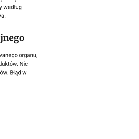
ty według
wa.
yjnego
owanego organu,
duktów. Nie
rów. Błąd w