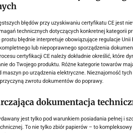
nych
stszych błędów przy uzyskiwaniu certyfikatu CE jest ni
agań technicznych dotyczących konkretnej kategorii p
rostu błędnie interpretuje obowiązujące regulacje Unii E
ekompletnego lub niepoprawnego sporządzenia dokument
ocesu certyfikacji CE należy dokładnie określić, które d
nie do Twojego produktu. Różne kategorie towarów maj
 maszyn po urządzenia elektryczne. Nieznajomość tych
ę przyczyną zwrotu dokumentów do poprawy.
rczająca dokumentacja technic
ydawany jest tylko pod warunkiem posiadania pełnej i s
chnicznej. To nie tylko zbiór papierów – to kompleksowy 