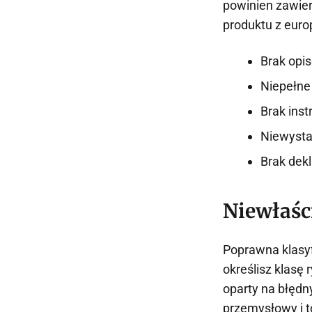
powinien zawier
produktu z euro
Brak opis
Niepełne 
Brak inst
Niewysta
Brak dek
Niewłaśc
Poprawna klasyf
określisz klasę 
oparty na błędn
przemysłowy i t