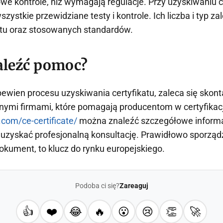
we kontrole, niż wymagają regulacje. Przy uzyskiwaniu c
szystkie przewidziane testy i kontrole. Ich liczba i typ za
tu oraz stosowanych standardów.
aleźć pomoc?
 pewien procesu uzyskiwania certyfikatu, zaleca się skon
ymi firmami, które pomagają producentom w certyfikacji
.com/ce-certificate/
można znaleźć szczegółowe informa
az uzyskać profesjonalną konsultację. Prawidłowo sporząd
dokument, to klucz do rynku europejskiego.
Podoba ci się?
Zareaguj
👍
❤️
😂
🔥
😮
😢
👏
🚀