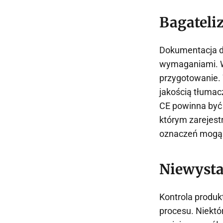
Bagateli
Dokumentacja do
wymaganiami. Wa
przygotowanie.
jakością tłumac
CE powinna być 
którym zarejest
oznaczeń mogą 
Niewysta
Kontrola produ
procesu. Niektó