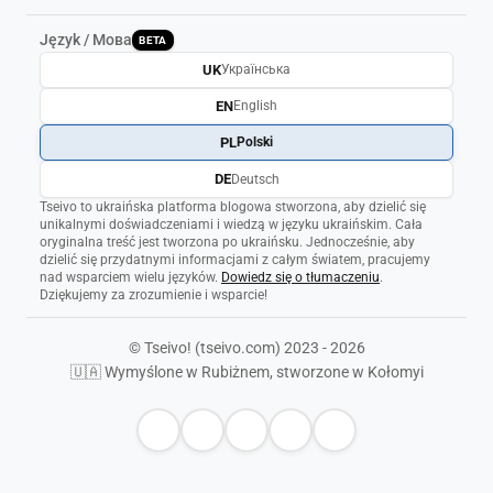
Język / Мова
BETA
UK
Українська
EN
English
PL
Polski
DE
Deutsch
Tseivo to ukraińska platforma blogowa stworzona, aby dzielić się
unikalnymi doświadczeniami i wiedzą w języku ukraińskim. Cała
oryginalna treść jest tworzona po ukraińsku. Jednocześnie, aby
dzielić się przydatnymi informacjami z całym światem, pracujemy
nad wsparciem wielu języków.
Dowiedz się o tłumaczeniu
.
Dziękujemy za zrozumienie i wsparcie!
© Tseivo! (tseivo.com) 2023 - 2026
🇺🇦 Wymyślone w Rubiżnem, stworzone w Kołomyi