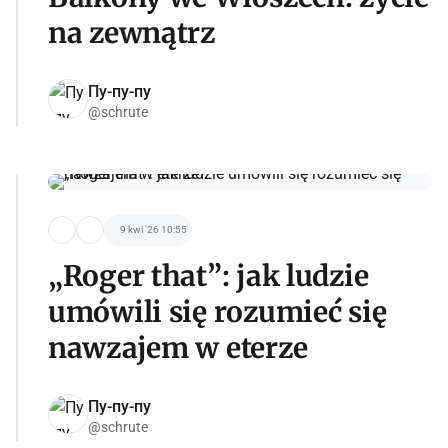
na zewnątrz
Пу-пу-пу
@schrute
9 kwi '26 10:55
„Roger that”: jak ludzie
umówili się rozumieć się
nawzajem w eterze
Пу-пу-пу
@schrute