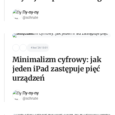
Пу-пу-пу
@schrute
4 kwi '26 13:01
Minimalizm cyfrowy: jak
jeden iPad zastępuje pięć
urządzeń
Пу-пу-пу
@schrute