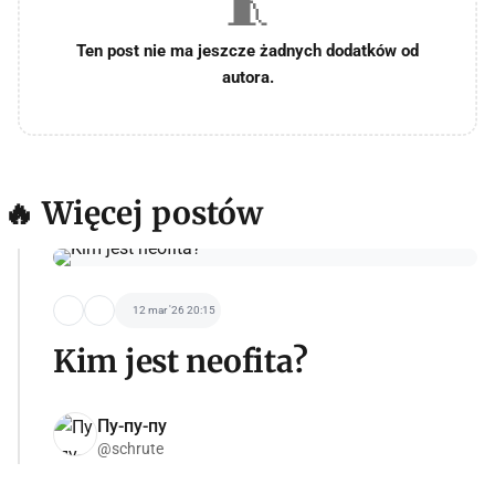
🧵
Ten post nie ma jeszcze żadnych dodatków od
autora.
🔥 Więcej postów
12 mar '26 20:15
Kim jest neofita?
Пу-пу-пу
@schrute