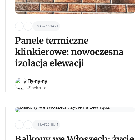
2 kwi '26 14:21
Panele termiczne
klinkierowe: nowoczesna
izolacja elewacji
Пу-пу-пу
@schrute
1 kwi '26 18:44
Balkony we Włoszech: życie