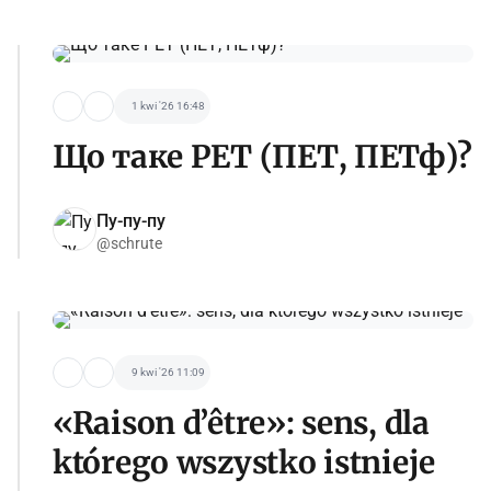
1 kwi '26 16:48
Що таке PET (ПЕТ, ПЕТф)?
Пу-пу-пу
@schrute
9 kwi '26 11:09
«Raison d’être»: sens, dla
którego wszystko istnieje