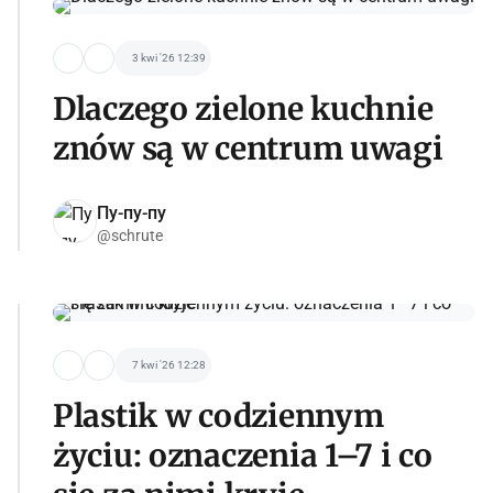
3 kwi '26 12:39
Dlaczego zielone kuchnie
znów są w centrum uwagi
Пу-пу-пу
@schrute
7 kwi '26 12:28
Plastik w codziennym
życiu: oznaczenia 1–7 i co