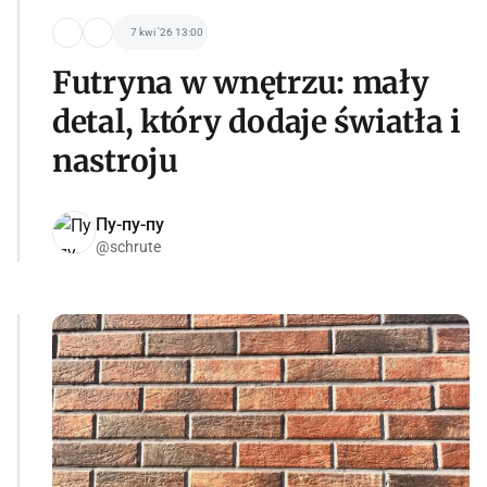
7 kwi '26 13:00
Futryna w wnętrzu: mały
detal, który dodaje światła i
nastroju
Пу-пу-пу
@schrute