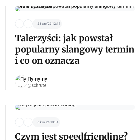
23 cze '26 12:44
Talerzyści: jak powstał
popularny slangowy termin
i co on oznacza
Пу-пу-пу
@schrute
6 kwi '26 13:04
Czym jest speedfriending?