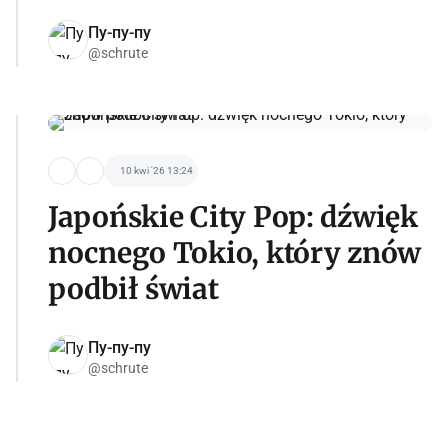
Пу-пу-пу
@schrute
10 kwi '26 13:24
Japońskie City Pop: dźwięk
nocnego Tokio, który znów
podbił świat
Пу-пу-пу
@schrute