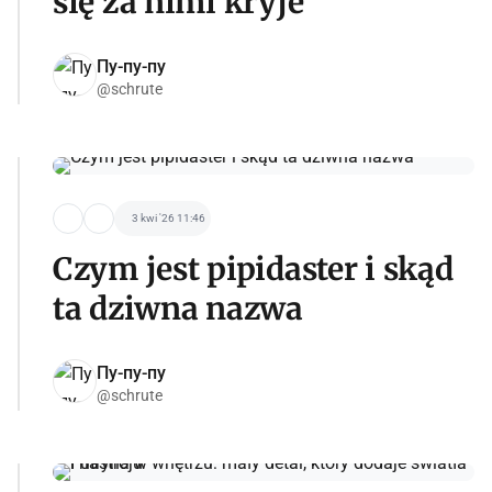
się za nimi kryje
Пу-пу-пу
@schrute
3 kwi '26 11:46
Czym jest pipidaster i skąd
ta dziwna nazwa
Пу-пу-пу
@schrute