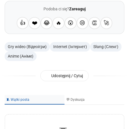
Podoba ci się?
Zareaguj
👍
❤️
😂
🔥
😮
😢
👏
🚀
Gry wideo (Відеоігри)
Internet (Інтернет)
Słang (Сленг)
Anime (Аніме)
Udostępnij / Cytuj
🧵 Wątki posta
💬 Dyskusja