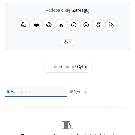
Podoba ci się?
Zareaguj
👍
❤️
😂
🔥
😮
😢
👏
🚀
👍
1
Udostępnij / Cytuj
🧵 Wątki posta
💬 Dyskusja
🧵