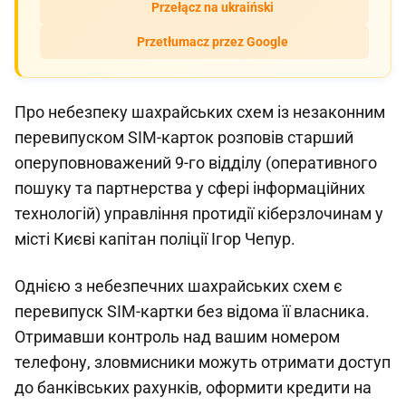
Przełącz na ukraiński
Przetłumacz przez Google
Про небезпеку шахрайських схем із незаконним
перевипуском SIM-карток розповів старший
оперуповноважений 9-го відділу (оперативного
пошуку та партнерства у сфері інформаційних
технологій) управління протидії кіберзлочинам у
місті Києві капітан поліції Ігор Чепур.
Однією з небезпечних шахрайських схем є
перевипуск SIM-картки без відома її власника.
Отримавши контроль над вашим номером
телефону, зловмисники можуть отримати доступ
до банківських рахунків, оформити кредити на