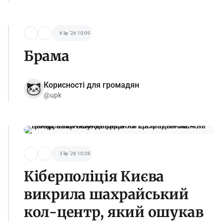
6 lip '26 10:09
Брама
Корисності для громадян
@upk
3 lip '26 10:28
Кіберполіція Києва
викрила шахрайський
кол-центр, який ошукав