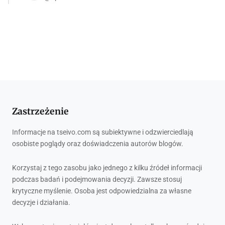
Zastrzeżenie
Informacje na tseivo.com są subiektywne i odzwierciedlają
osobiste poglądy oraz doświadczenia autorów blogów.
Korzystaj z tego zasobu jako jednego z kilku źródeł informacji
podczas badań i podejmowania decyzji. Zawsze stosuj
krytyczne myślenie. Osoba jest odpowiedzialna za własne
decyzje i działania.