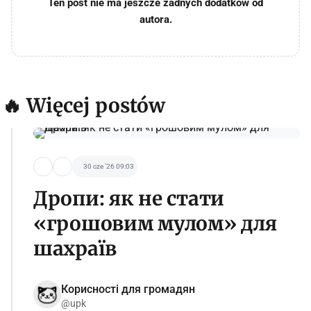
Ten post nie ma jeszcze żadnych dodatków od
autora.
🔥 Więcej postów
30 cze '26 09:03
Дропи: як не стати
«грошовим мулом» для
шахраїв
Корисності для громадян
@upk