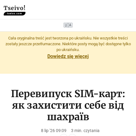
Tseivo!
tseivo.com
🇺🇦
Cała oryginalna treść jest tworzona po ukraińsku. Nie wszystkie treści
zostały jeszcze przetłumaczone. Niektóre posty mogą być dostępne tylko
po ukraińsku.
Dowiedz się więcej
Перевипуск SIM-карт:
як захистити себе від
шахраїв
8 lip '26 09:09
3 min. czytania