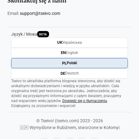
Skontaktuj się z nami
Email:
support@tseivo.com
Język / Мова
BETA
UK
Українська
EN
English
PL
Polski
DE
Deutsch
Tseivo to ukraińska platforma blogowa stworzona, aby dzielić się
unikalnymi doświadczeniami i wiedzą w języku ukraińskim. Cała
oryginalna treść jest tworzona po ukraińsku. Jednocześnie, aby
dzielić się przydatnymi informacjami z całym światem, pracujemy
nad wsparciem wielu języków.
Dowiedz się o tłumaczeniu
.
Dziękujemy za zrozumienie i wsparcie!
© Tseivo! (tseivo.com) 2023 - 2026
🇺🇦 Wymyślone w Rubiżnem, stworzone w Kołomyi