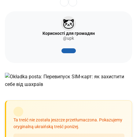
Корисності для громадян
@upk
Ta treść nie została jeszcze przetłumaczona. Pokazujemy
oryginalną ukraińską treść poniżej.