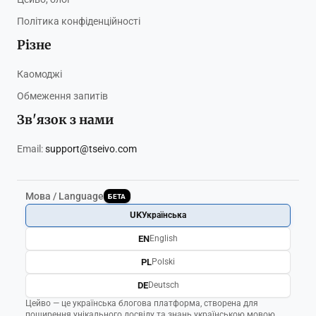
Політика конфіденційності
Різне
Каомоджі
Обмеження запитів
Зв'язок з нами
Email:
support@tseivo.com
Мова / Language
БЕТА
UK
Українська
EN
English
PL
Polski
DE
Deutsch
Цейво — це українська блогова платформа, створена для
поширення унікального досвіду та знань українською мовою.