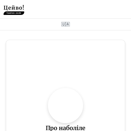
Цейво!
tseivo.com
🇺🇦
Про наболіле