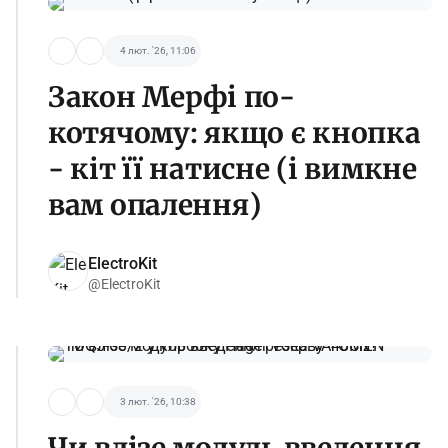
4 лют. '26, 11:06
Закон Мерфі по-
котячому: якщо є кнопка
- кіт її натисне (і вимкне
вам опалення)
ElectroKit
@ElectroKit
3 лют. '26, 10:38