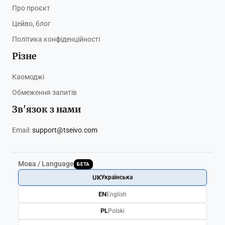
Про проєкт
Цейво, блог
Політика конфіденційності
Різне
Каомоджі
Обмеження запитів
Зв'язок з нами
Email:
support@tseivo.com
Мова / Language
БЕТА
UK
Українська
EN
English
PL
Polski