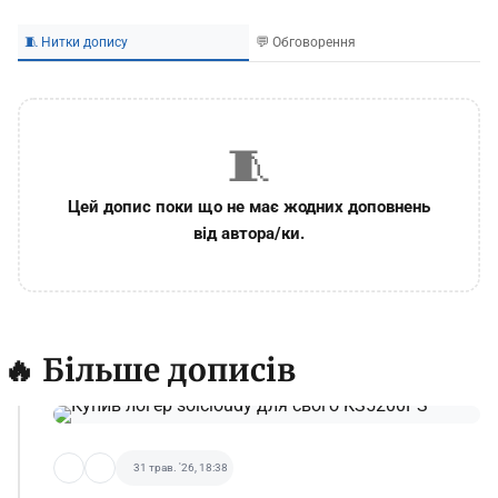
🧵 Нитки допису
💬 Обговорення
🧵
Цей допис поки що не має жодних доповнень
від автора/ки.
🔥 Більше дописів
31 трав. '26, 18:38