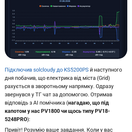
Підключив solcloudy до KS5200PS
й наступного
дня побачив, що електрика від міста (Grid)
рахується в зворотньому напрямку. Одразу
звернувся у ТГ чат за допомогою. Отримав
відповідь з AI помічника (
нагадаю, що під
капотом у нас PV1800 чи щось типу PV18-
5248PRO
):
Привіт! Розумію ваше завдання. Коли у вас