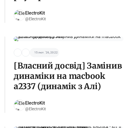
ElectroKit
@ElectroKit
15 лют. '26, 20:22
[Власний досвід] Замінив
динаміки на macbook
a2337 (динамік з Алі)
ElectroKit
@ElectroKit