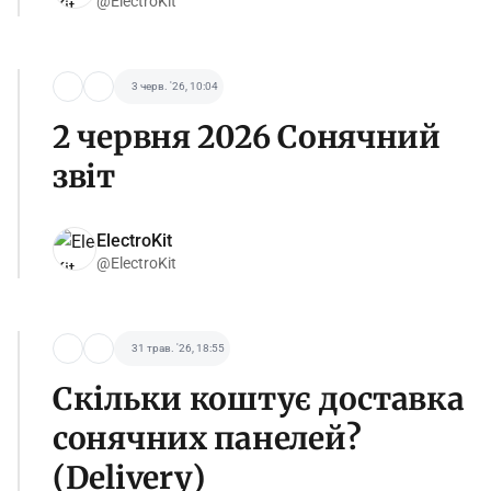
@ElectroKit
3 черв. '26, 10:04
2 червня 2026 Сонячний
звіт
ElectroKit
@ElectroKit
31 трав. '26, 18:55
Скільки коштує доставка
сонячних панелей?
(Delivery)