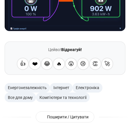
Цейво!
Відреагуй!
👍
❤️
😂
🔥
😮
😢
👏
🚀
Енергонезалежність
Інтернет
Електроніка
Все для дому
Комп'ютери та технології
Поширити / Цитувати