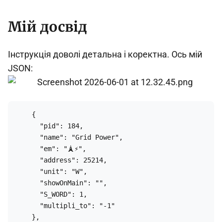
Мій досвід
Інструкція доволі детальна і коректна. Ось мій
JSON:
    {

      "pid": 184,

      "name": "Grid Power",

      "em": "🗼⚡",

      "address": 25214,

      "unit": "W",

      "showOnMain": "",

      "S_WORD": 1,

      "multipli_to": "-1"

    },