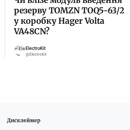
Чи влізе модуль введення
резерву TOMZN TOQ5-63/2
у коробку Hager Volta
VA48CN?
ElectroKit
@ElectroKit
Дисклеймер