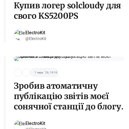
Купив логер solcloudy для
свого KS5200PS
ElectroKit
@ElectroKit
1 черв. '26, 19:16
Зробив атоматичну
публікацію звітів моєї
сонячної станції до блогу.
ElectroKit