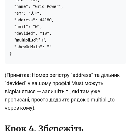
  "name": "Grid Power",

  "em": "🗼⚡",

  "address": 44180, 

  "unit": "W",

      "multipli_to": "-1",
  "showOnMain": ""

(Примітка: Номер регістру "address" та дільник
"devided" у вашому профілі Must можуть
відрізнятися — залишіть ті, які там уже
прописані, просто додайте рядок з multipli_to
через кому).
Крок 4. Збережіть