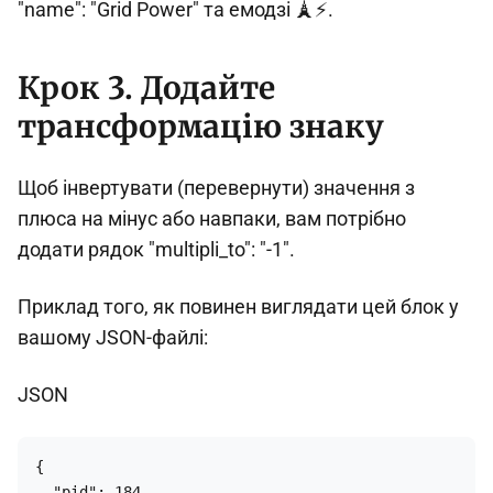
"name": "Grid Power" та емодзі 🗼⚡.
Крок 3. Додайте
трансформацію знаку
Щоб інвертувати (перевернути) значення з
плюса на мінус або навпаки, вам потрібно
додати рядок "multipli_to": "-1".
Приклад того, як повинен виглядати цей блок у
вашому JSON-файлі:
JSON
{

  "pid": 184,
