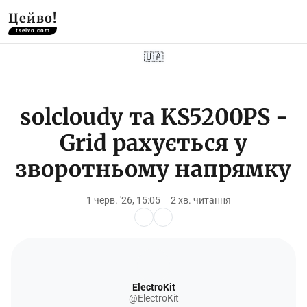
Цейво!
tseivo.com
🇺🇦
solcloudy та KS5200PS -
Grid рахується у
зворотньому напрямку
1 черв. '26, 15:05
2 хв. читання
ElectroKit
@ElectroKit