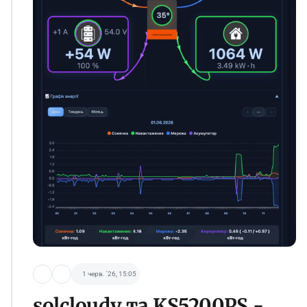
1 черв. '26, 15:05
solcloudy та KS5200PS -