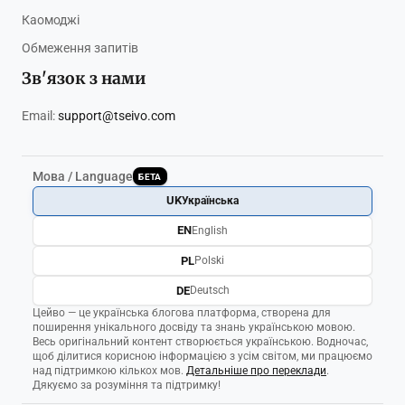
Каомоджі
Обмеження запитів
Зв'язок з нами
Email:
support@tseivo.com
Мова / Language
БЕТА
UK
Українська
EN
English
PL
Polski
DE
Deutsch
Цейво — це українська блогова платформа, створена для
поширення унікального досвіду та знань українською мовою.
Весь оригінальний контент створюється українською. Водночас,
щоб ділитися корисною інформацією з усім світом, ми працюємо
над підтримкою кількох мов.
Детальніше про переклади
.
Дякуємо за розуміння та підтримку!