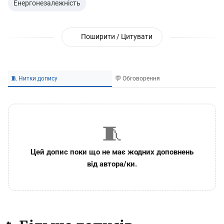
Енергонезалежність
Поширити / Цитувати
🧵 Нитки допису
💬 Обговорення
🧵
Цей допис поки що не має жодних доповнень
від автора/ки.