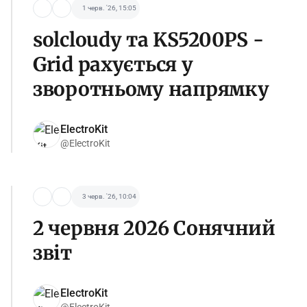
1 черв. '26, 15:05
solcloudy та KS5200PS -
Grid рахується у
зворотньому напрямку
ElectroKit
@ElectroKit
3 черв. '26, 10:04
2 червня 2026 Сонячний
звіт
ElectroKit
@ElectroKit