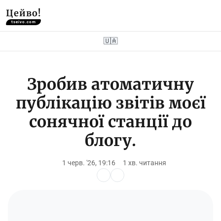
Цейво!
tseivo.com
🇺🇦
Зробив атоматичну
публікацію звітів моєї
сонячної станції до
блогу.
1 черв. '26, 19:16
1 хв. читання