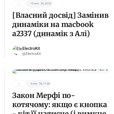
15 лют. '26, 20:22
[Власний досвід] Замінив
динаміки на macbook
a2337 (динамік з Алі)
ElectroKit
@ElectroKit
4 лют. '26, 11:06
Закон Мерфі по-
котячому: якщо є кнопка
- кіт її натисне (і вимкне