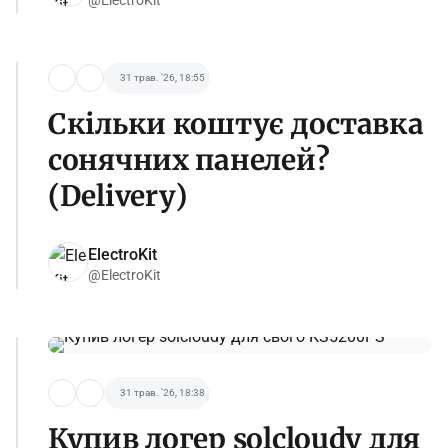
31 трав. '26, 18:55
Скільки коштує доставка
сонячних панелей?
(Delivery)
ElectroKit
@ElectroKit
31 трав. '26, 18:38
Купив логер solcloudy для