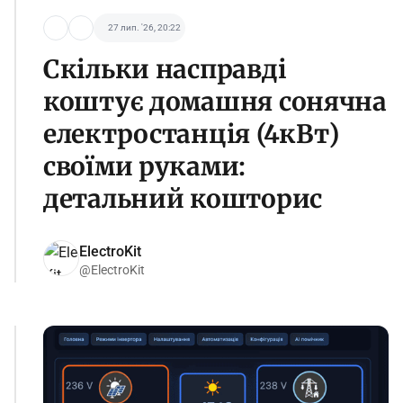
27 лип. '26, 20:22
Скільки насправді
коштує домашня сонячна
електростанція (4кВт)
своїми руками:
детальний кошторис
ElectroKit
@ElectroKit