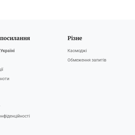
 посилання
Різне
Україні
Каомоджі
Обмеження запитів
ії
ьноти
г
онфіденційності