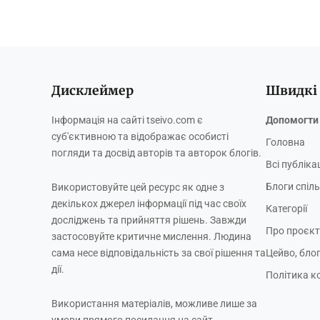
Дисклеймер
Швидкі
Інформація на сайті tseivo.com є
Допомогти 
суб'єктивною та відображає особисті
Головна
погляди та досвід авторів та авторок блогів.
Всі публікац
Блоги спіл
Використовуйте цей ресурс як одне з
декількох джерел інформації під час своїх
Категорії
досліджень та прийняття рішень. Завжди
Про проєкт
застосовуйте критичне мислення. Людина
сама несе відповідальність за свої рішення та
Цейво, бло
дії.
Політика к
Використання матеріалів, можливе лише за