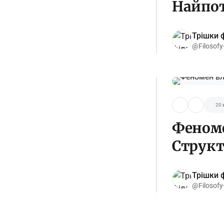
Найпот
Трішки ф
@Filosofy
20 
Феноме
Структ
Трішки ф
@Filosofy