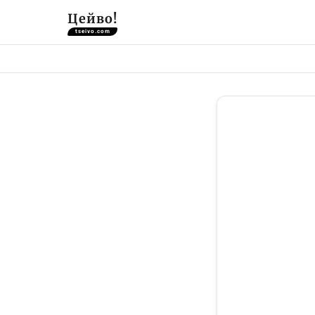
Цейво!
tseivo.com