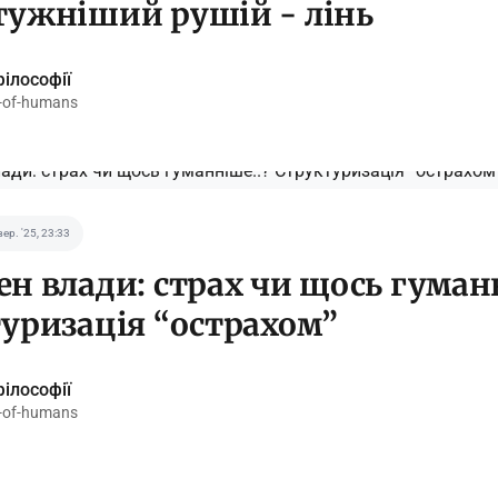
ужніший рушій - лінь
ілософії
-of-humans
вер. '25, 23:33
н влади: страх чи щось гуманн
уризація “острахом”
ілософії
-of-humans