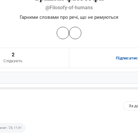
@Filosofy-of-humans
Гарними словами про речі, що не римуються
2
Підписатис
Слідкують
жовт. '25, 11:31