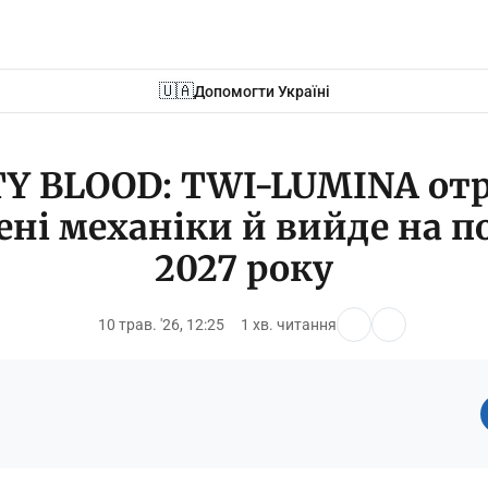
🇺🇦
Допомогти Україні
Y BLOOD: TWI-LUMINA от
ені механіки й вийде на п
2027 року
10 трав. '26, 12:25
1 хв. читання