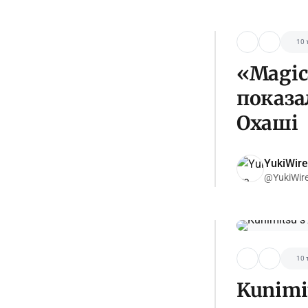
10 
«Magica
показа
Охаші
YukiWire
@YukiWir
10 
Kunimi