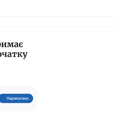
римає
очатку
Підписатися