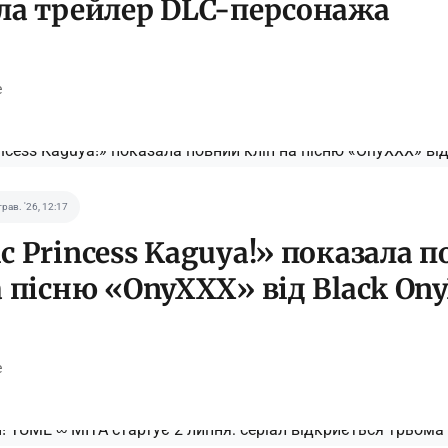
ла трейлер DLC-персонажа
e
трав. '26, 12:17
c Princess Kaguya!» показала 
а пісню «OnyXXX» від Black On
e