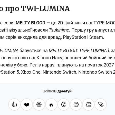
о про TWI-LUMINA
x, серія
MELTY BLOOD
— це 2D-файтинги від TYPE-MOO
світі візуальної новели
Tsukihime
. Першу гру випустил
ом серія виходила для аркад, PlayStation і Steam.
I-LUMINA
базується на
MELTY BLOOD: TYPE LUMINA
і, 
нову історію від Кіноко Насу, оновлений бойовий сис
онажів у боях. Реліз наразі планують на початок 2027
ayStation 5, Xbox One, Nintendo Switch, Nintendo Switch 
Цейво!
Відреагуй!
👍
❤️
😂
🔥
😮
😢
👏
🚀