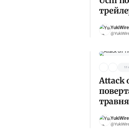
Uchi n
трейле
YukiWire
@YukiWir
11 
Attack
поверт
травня
YukiWire
@YukiWir