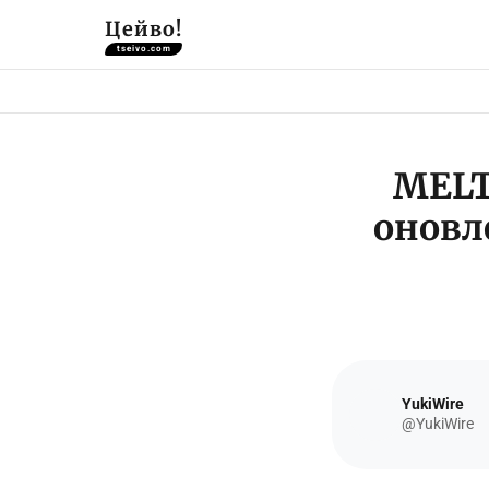
Цейво!
tseivo.com
MELT
оновл
YukiWire
@YukiWire