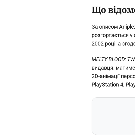
Що відом
За описом Aniple
розгортається у 
2002 році, а згод
MELTY BLOOD: TW
видавця, матиме 
2D-анімації перс
PlayStation 4, Pl