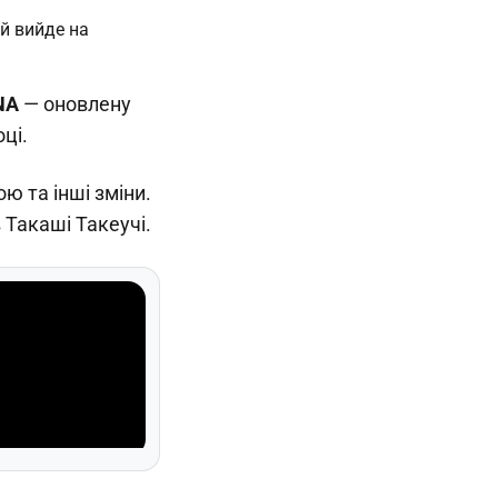
NA
— оновлену
ці.
ю та інші зміни.
 Такаші Такеучі.