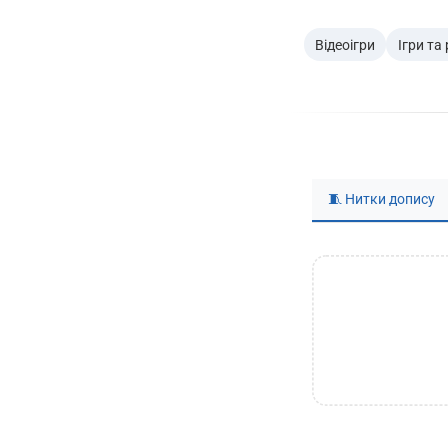
Відеоігри
Ігри та
🧵 Нитки допису