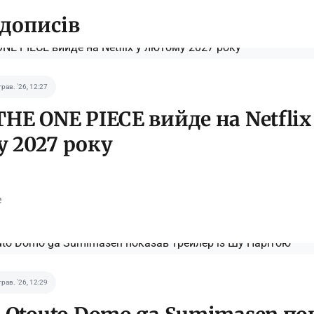
 дописів
трав. '26, 12:27
THE ONE PIECE вийде на Netflix
 2027 року
e
трав. '26, 12:29