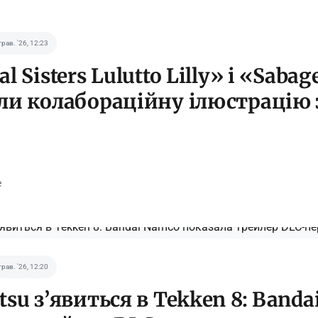
трав. '26, 12:23
l Sisters Lulutto Lilly» і «Sabag
ли колабораційну ілюстрацію
e
трав. '26, 12:20
tsu з’явиться в Tekken 8: Band