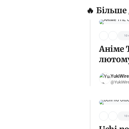
🔥 Більше
10 
Аніме 
лютому
YukiWire
@YukiWir
10 