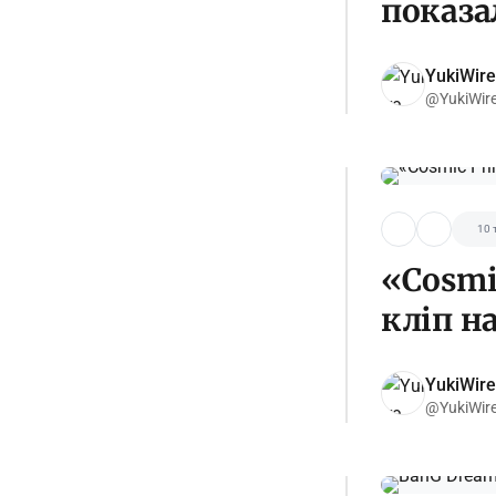
показа
YukiWire
@YukiWir
10 
«Cosmi
кліп н
YukiWire
@YukiWir