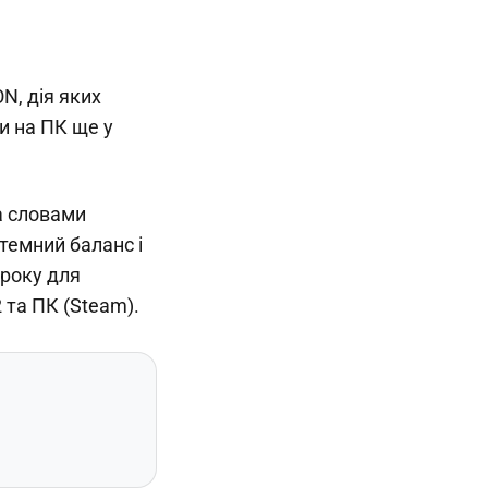
N, дія яких
и на ПК ще у
за словами
темний баланс і
 року для
2 та ПК (Steam).