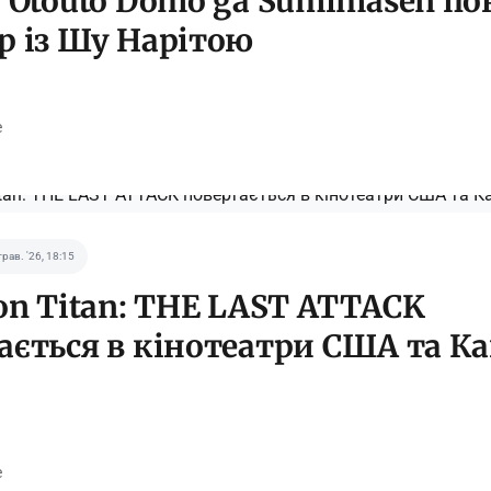
o Otouto Domo ga Sumimasen по
р із Шу Нарітою
e
трав. '26, 18:15
 on Titan: THE LAST ATTACK
ається в кінотеатри США та Ка
e