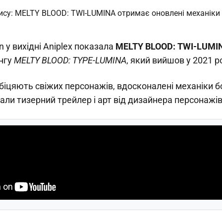
n у вихідні Aniplex показала
MELTY BLOOD: TWI-LUMI
нгу
MELTY BLOOD: TYPE-LUMINA
, який вийшов у 2021 ро
обіцяють свіжих персонажів, вдосконалені механіки бо
ли тизерний трейлер і арт від дизайнера персонажів