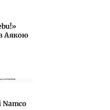
ebu!»
 з Аякою
ai Namco