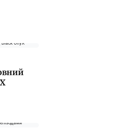
повний
yX