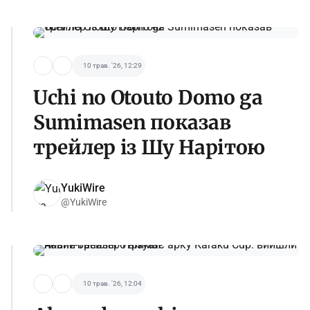
10 трав. '26, 12:29
Uchi no Otouto Domo ga
Sumimasen показав
трейлер із Шу Нарітою
YukiWire
@YukiWire
10 трав. '26, 12:04