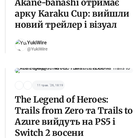
Akane-banashi отримає
арку Karaku Cup: вийшли
новий трейлер і візуал
YukiWire
@YukiWire
11 трав. '26, 18:19
The Legend of Heroes:
Trails from Zero та Trails to
Azure вийдуть на PS5 і
Switch 2 восени