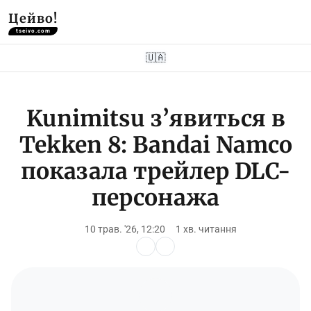
Цейво!
tseivo.com
🇺🇦
Kunimitsu з’явиться в
Tekken 8: Bandai Namco
показала трейлер DLC-
персонажа
10 трав. '26, 12:20
1 хв. читання