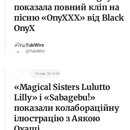
показала повний кліп на
пісню «OnyXXX» від Black
OnyX
YukiWire
@YukiWire
10 трав. '26, 12:23
«Magical Sisters Lulutto
Lilly» і «Sabagebu!»
показали колабораційну
ілюстрацію з Аякою
Охаші