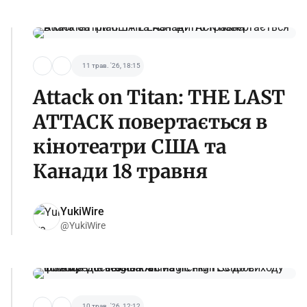
11 трав. '26, 18:15
Attack on Titan: THE LAST
ATTACK повертається в
кінотеатри США та
Канади 18 травня
YukiWire
@YukiWire
10 трав. '26, 12:12