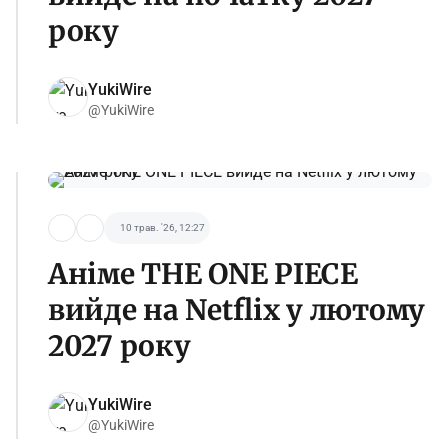
року
YukiWire
@YukiWire
10 трав. '26, 12:27
Аніме THE ONE PIECE
вийде на Netflix у лютому
2027 року
YukiWire
@YukiWire