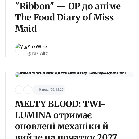
"Ribbon" — OP до аніме
The Food Diary of Miss
Maid
YukiWire
@YukiWire
10 трав. '26, 12:25
MELTY BLOOD: TWI-
LUMINA отримає
оновлені механіки й
вийде на початку 2027