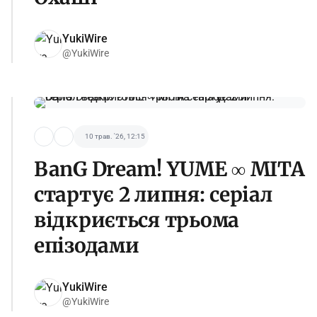
YukiWire
@YukiWire
10 трав. '26, 12:15
BanG Dream! YUME ∞ MITA
стартує 2 липня: серіал
відкриється трьома
епізодами
YukiWire
@YukiWire