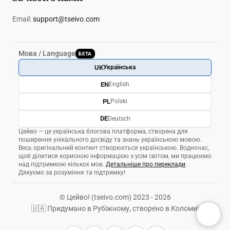
Email:
support@tseivo.com
Мова / Language
БЕТА
UK
Українська
EN
English
PL
Polski
DE
Deutsch
Цейво — це українська блогова платформа, створена для
поширення унікального досвіду та знань українською мовою.
Весь оригінальний контент створюється українською. Водночас,
щоб ділитися корисною інформацією з усім світом, ми працюємо
над підтримкою кількох мов.
Детальніше про переклади
.
Дякуємо за розуміння та підтримку!
© Цейво! (tseivo.com) 2023 - 2026
🇺🇦 Придумано в Рубіжному, створено в Коломиї