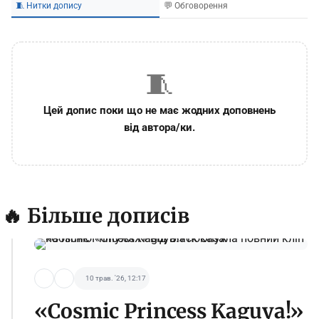
🧵 Нитки допису
💬 Обговорення
🧵
Цей допис поки що не має жодних доповнень
від автора/ки.
🔥 Більше дописів
10 трав. '26, 12:17
«Cosmic Princess Kaguya!»