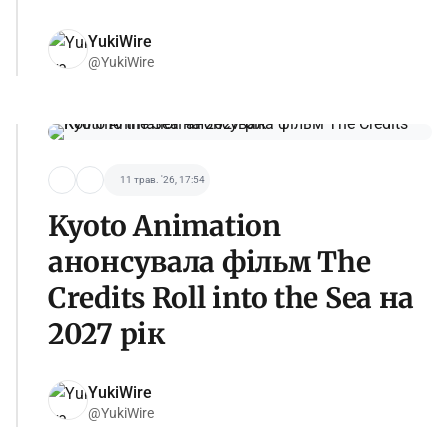
YukiWire
@YukiWire
11 трав. '26, 17:54
Kyoto Animation
анонсувала фільм The
Credits Roll into the Sea на
2027 рік
YukiWire
@YukiWire