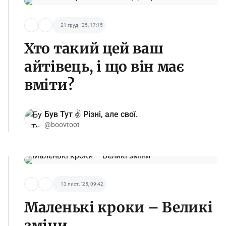
21 груд. '25, 17:15
Хто такий цей ваш
айтівець, і що він має
вміти?
Був Тут ✌️ Різні, але свої.
@boovtoot
13 лист. '25, 09:42
Маленькі кроки – Великі
зміни