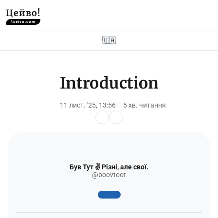
Цейво!
tseivo.com
🇺🇦
Introduction
11 лист. '25, 13:56
5 хв. читання
Був Тут ✌️ Різні, але свої.
@boovtoot