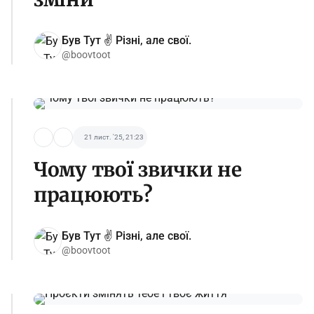
Був Тут ✌️ Різні, але свої.
@boovtoot
21 лист. '25, 21:23
Чому твої звички не
працюють?
Був Тут ✌️ Різні, але свої.
@boovtoot