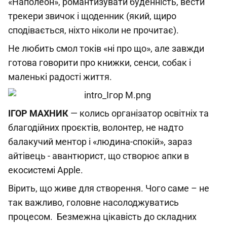
«Наполеон», романтизувати буденність, вести
трекери звичок і щоденник (який, щиро
сподівається, ніхто ніколи не прочитає).
Не любить смол токів «ні про що», але завжди
готова говорити про книжки, сенси, собак і
маленькі радості життя.
ІГОР МАХНИК
— колись організатор освітніх та
благодійних проєктів, волонтер, не надто
балакучий ментор і «людина-спокій», зараз
айтівець - авантюрист, що створює апки в
екосистемі Apple.
Вірить, що живе для створення. Чого саме – не
так важливо, головне насолоджуватись
процесом. Безмежна цікавість до складних