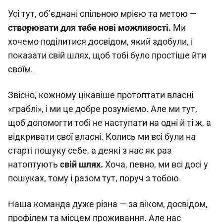
Усі тут, об’єднані спільною мрією та метою —
створювати для тебе нові можливості.
Ми
хочемо поділитися досвідом, який здобули, і
показати свій шлях, щоб тобі було простіше йти
своїм.
Звісно, кожному цікавіше протоптати власні
«граблі», і ми це добре розуміємо. Але ми тут,
щоб допомогти тобі не наступати на одні й ті ж, а
відкривати свої власні. Колись ми всі були на
старті пошуку себе, а деякі з нас як раз
натоптують
свій шлях.
Хоча, певно, ми всі досі у
пошуках, тому і разом тут, поруч з тобою.
Наша команда дуже різна — за віком, досвідом,
профілем та місцем проживання. Але нас