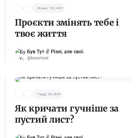
29 лист. '25, 14:31
Проєкти змінять тебе і
твоє життя
Був Тут ✌️ Різні, але свої.
@boovtoot
7 груд. '25, 16:51
Як кричати гучніше за
пустий лист?
Був Тут ✌️ Різні, але свої.