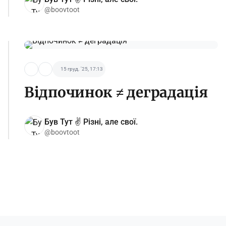
@boovtoot
15 груд. '25, 17:13
Відпочинок ≠ деградація
Був Тут ✌️ Різні, але свої.
@boovtoot