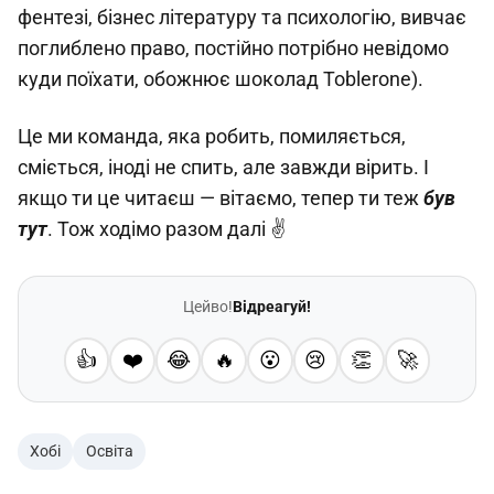
фентезі, бізнес літературу та психологію, вивчає
поглиблено право, постійно потрібно невідомо
куди поїхати, обожнює шоколад Toblerone).
Це ми команда, яка робить, помиляється,
сміється, іноді не спить, але завжди вірить. І
якщо ти це читаєш — вітаємо, тепер ти теж
був
тут
. Тож ходімо разом далі ✌️
Цейво!
Відреагуй!
👍
❤️
😂
🔥
😮
😢
👏
🚀
Хобі
Освіта