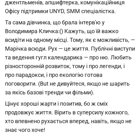
джентльменів, апшифтерка, комунікаційниця
Офісу підтримки UNYD, SMM спеціалістка.
Та сама дівчинка, що брала інтерв'ю у
Володимира Кличка:() Кажуть, що їй важко
всидіти на одному місці. Тому, як є можливість, —
Марічка всюди. Рух — це життя. Публічні виступи
та ведення гугл календарика — про ню. Любить
різносторонній розвиток, тому і про легенди, і
про парадокси, і про екологію готова
поговорити. (But не дивуйтеся, якщо не шарить
за якісь базові тренди чи фільми).
Цінує хороші жарти і позитив, бо ж сміх
продовжує життя. Вірить в суперсилу кожного,
хто впевнено рухається вперед, навіть, якщо не
знає чого хоче!