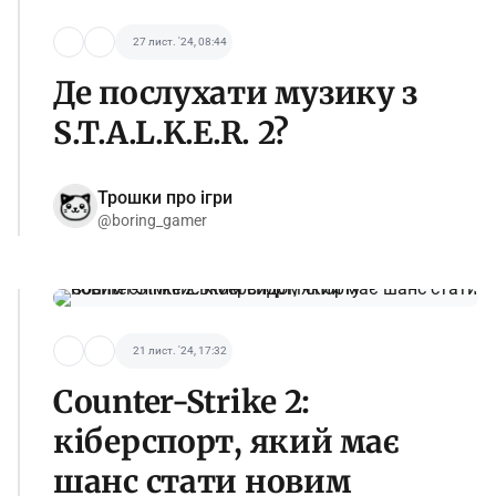
27 лист. '24, 08:44
Де послухати музику з
S.T.A.L.K.E.R. 2?
Трошки про ігри
@boring_gamer
21 лист. '24, 17:32
Counter-Strike 2:
кіберспорт, який має
шанс стати новим