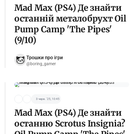
Mad Max (PS4) Де знайти
останній металобрухт Oil
Pump Camp 'The Pipes'
(9/10)
Трошки про ігри
@boring_gamer
3 черв. '25, 10:45
Mad Max (PS4) Де знайти
останню Scrotus Insignia?