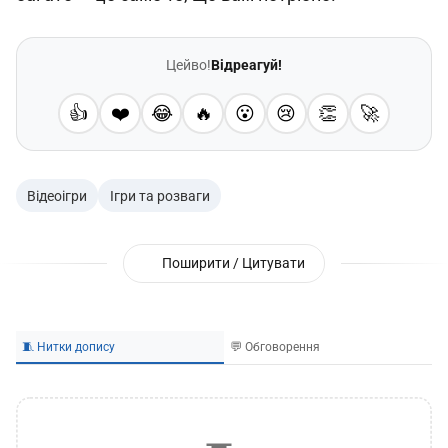
Цейво!
Відреагуй!
👍
❤️
😂
🔥
😮
😢
👏
🚀
Відеоігри
Ігри та розваги
Поширити / Цитувати
🧵 Нитки допису
💬 Обговорення