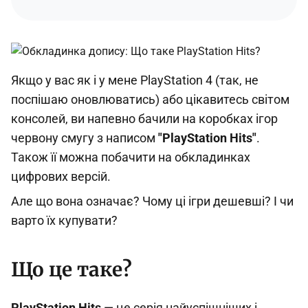
Якщо у вас як і у мене PlayStation 4 (так, не
поспішаю оновлюватись) або цікавитесь світом
консолей, ви напевно бачили на коробках ігор
червону смугу з написом
"PlayStation Hits"
.
Також її можна побачити на обкладинках
цифрових версій.
Але що вона означає? Чому ці ігри дешевші? І чи
варто їх купувати?
Що це таке?
PlayStation Hits
— це серія найуспішніших і