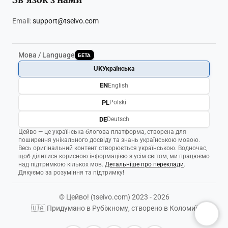
Email:
support@tseivo.com
Мова / Language
БЕТА
UK
Українська
EN
English
PL
Polski
DE
Deutsch
Цейво — це українська блогова платформа, створена для
поширення унікального досвіду та знань українською мовою.
Весь оригінальний контент створюється українською. Водночас,
щоб ділитися корисною інформацією з усім світом, ми працюємо
над підтримкою кількох мов.
Детальніше про переклади
.
Дякуємо за розуміння та підтримку!
© Цейво! (tseivo.com) 2023 - 2026
🇺🇦 Придумано в Рубіжному, створено в Коломиї