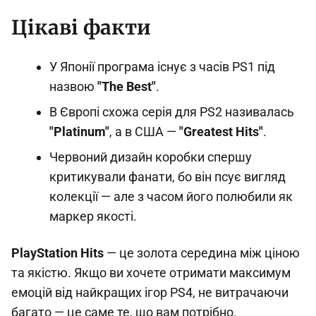
Цікаві факти
У Японії програма існує з часів PS1 під
назвою
"The Best"
.
В Європі схожа серія для PS2 називалась
"Platinum"
, а в США —
"Greatest Hits"
.
Червоний дизайн коробки спершу
критикували фанати, бо він псує вигляд
колекції — але з часом його полюбили як
маркер якості.
PlayStation Hits
— це золота середина між ціною
та якістю. Якщо ви хочете отримати максимум
емоцій від найкращих ігор PS4, не витрачаючи
багато — це саме те, що вам потрібно.