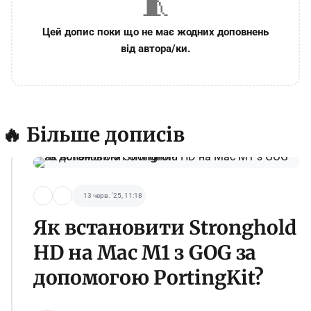
🧵
Цей допис поки що не має жодних доповнень
від автора/ки.
🔥 Більше дописів
13 черв. '25, 11:18
Як встановити Stronghold
HD на Mac M1 з GOG за
допомогою PortingKit?