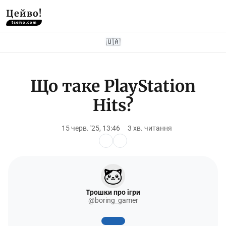
Цейво!
tseivo.com
🇺🇦
Що таке PlayStation
Hits?
15 черв. '25, 13:46
3 хв. читання
Трошки про ігри
@boring_gamer