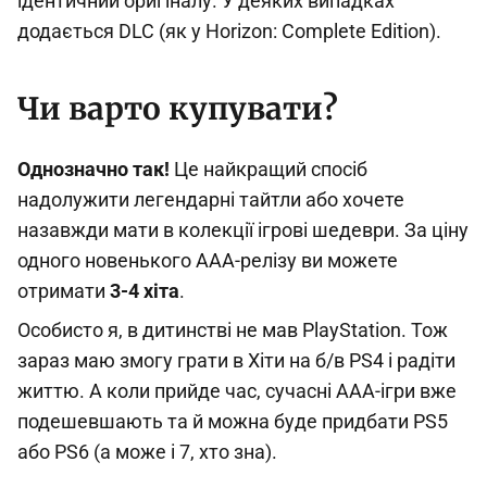
ідентичний оригіналу. У деяких випадках
додається DLC (як у Horizon: Complete Edition).
Чи варто купувати?
Однозначно так!
Це найкращий спосіб
надолужити легендарні тайтли або хочете
назавжди мати в колекції ігрові шедеври. За ціну
одного новенького AAA-релізу ви можете
отримати
3-4 хіта
.
Особисто я, в дитинстві не мав PlayStation. Тож
зараз маю змогу грати в Хіти на б/в PS4 і радіти
життю. А коли прийде час, сучасні ААА-ігри вже
подешевшають та й можна буде придбати PS5
або PS6 (а може і 7, хто зна).