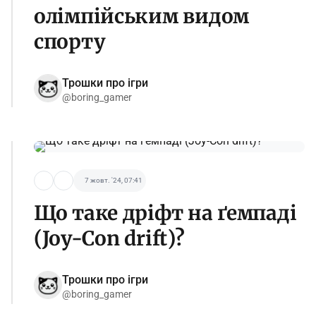
олімпійським видом
спорту
Трошки про ігри
@boring_gamer
7 жовт. '24, 07:41
Що таке дріфт на ґемпаді
(Joy-Con drift)?
Трошки про ігри
@boring_gamer