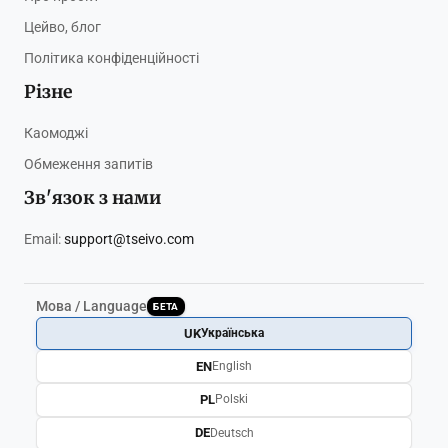
Цейво, блог
Політика конфіденційності
Різне
Каомоджі
Обмеження запитів
Зв'язок з нами
Email:
support@tseivo.com
Мова / Language
БЕТА
UK
Українська
EN
English
PL
Polski
DE
Deutsch