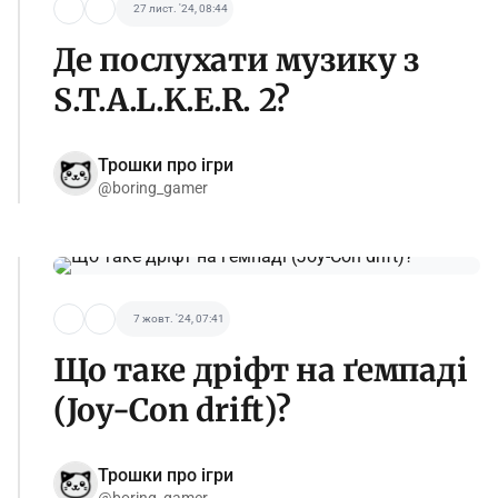
27 лист. '24, 08:44
Де послухати музику з
S.T.A.L.K.E.R. 2?
Трошки про ігри
@boring_gamer
7 жовт. '24, 07:41
Що таке дріфт на ґемпаді
(Joy-Con drift)?
Трошки про ігри