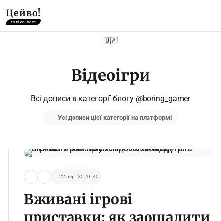
Цейво!
tseivo.com
🇺🇦
Відеоігри
Всі дописи в категорії блогу @boring_gamer
Усі дописи цієї категорії на платформі
22 вер. '25, 16:45
Вживані ігрові
приставки: як заощадити