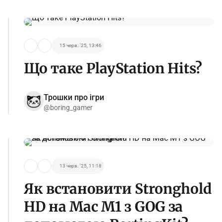
15 черв. '25, 13:46
Що таке PlayStation Hits?
Трошки про ігри
@boring_gamer
13 черв. '25, 11:18
Як встановити Stronghold
HD на Mac M1 з GOG за