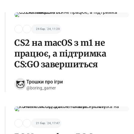
24 бер. '24, 11:29
CS2 на macOS з m1 не
працює, а підтримка
CS:GO завершиться
Трошки про ігри
@boring_gamer
21 бер. '24, 17:47