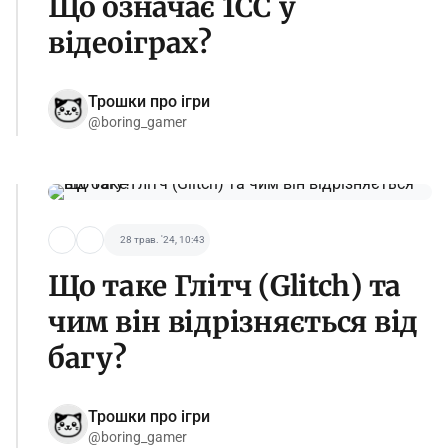
Що означає 1СС у
відеоіграх?
Трошки про ігри
@boring_gamer
28 трав. '24, 10:43
Що таке Глітч (Glitch) та
чим він відрізняється від
багу?
Трошки про ігри
@boring_gamer