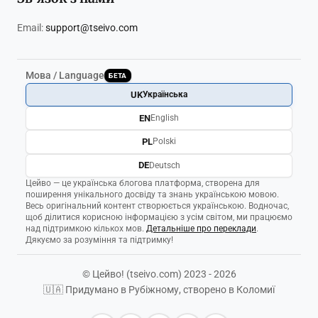
Email:
support@tseivo.com
Мова / Language
БЕТА
UK
Українська
EN
English
PL
Polski
DE
Deutsch
Цейво — це українська блогова платформа, створена для
поширення унікального досвіду та знань українською мовою.
Весь оригінальний контент створюється українською. Водночас,
щоб ділитися корисною інформацією з усім світом, ми працюємо
над підтримкою кількох мов.
Детальніше про переклади
.
Дякуємо за розуміння та підтримку!
© Цейво! (tseivo.com) 2023 - 2026
🇺🇦 Придумано в Рубіжному, створено в Коломиї