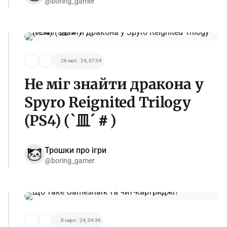
@boring_gamer
26 квіт. '24, 07:04
Не міг знайти дракона у
Spyro Reignited Trilogy
(PS4) (`皿´＃)
Трошки про ігри
@boring_gamer
8 серп. '24, 04:36