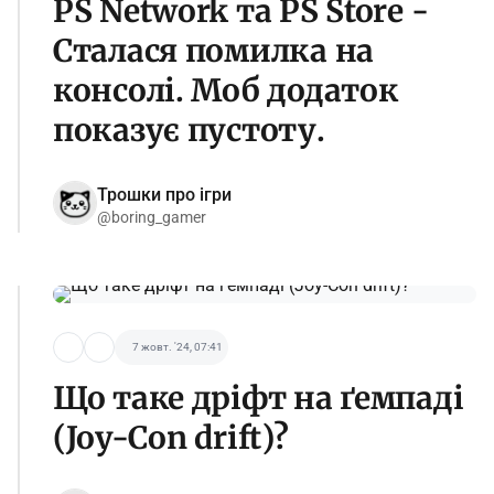
PS Network та PS Store -
Сталася помилка на
консолі. Моб додаток
показує пустоту.
Трошки про ігри
@boring_gamer
7 жовт. '24, 07:41
Що таке дріфт на ґемпаді
(Joy-Con drift)?