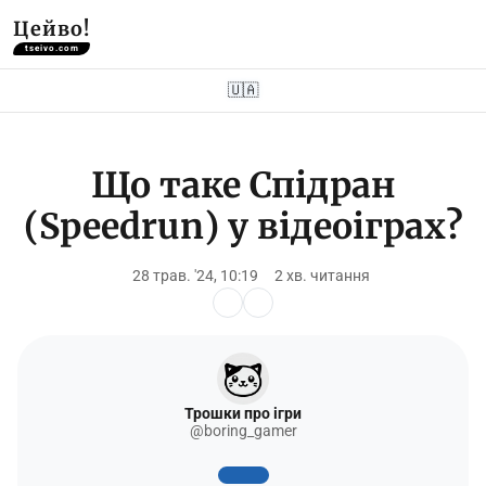
Цейво!
tseivo.com
🇺🇦
Що таке Спідран
(Speedrun) у відеоіграх?
28 трав. '24, 10:19
2 хв. читання
Трошки про ігри
@boring_gamer