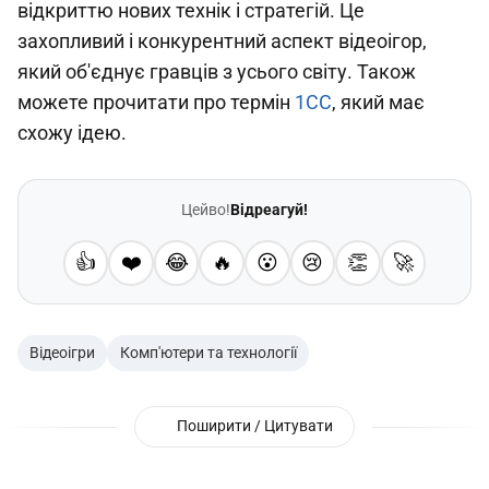
відкриттю нових технік і стратегій. Це
захопливий і конкурентний аспект відеоігор,
який об'єднує гравців з усього світу. Також
можете прочитати про термін
1СС
, який має
схожу ідею.
Цейво!
Відреагуй!
👍
❤️
😂
🔥
😮
😢
👏
🚀
Відеоігри
Комп'ютери та технології
Поширити / Цитувати