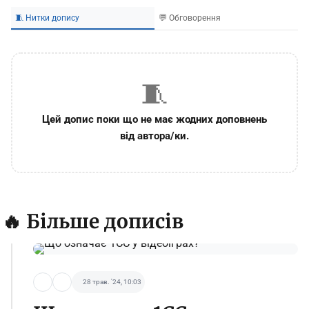
🧵 Нитки допису
💬 Обговорення
🧵
Цей допис поки що не має жодних доповнень
від автора/ки.
🔥 Більше дописів
28 трав. '24, 10:03