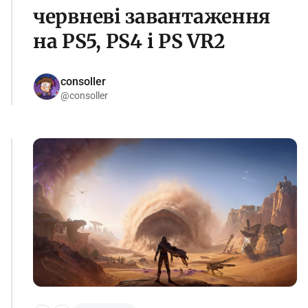
червневі завантаження
на PS5, PS4 і PS VR2
consoller
@consoller