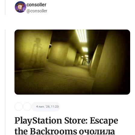
consoller
@consoller
4 лип. '26, 11:23
PlayStation Store: Escape
the Backrooms очолила