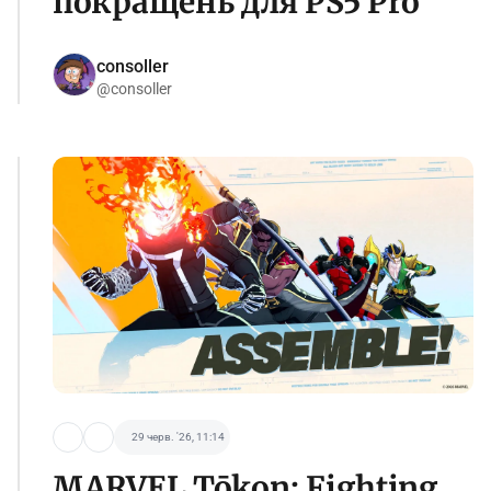
покращень для PS5 Pro
consoller
@consoller
29 черв. '26, 11:14
MARVEL Tōkon: Fighting