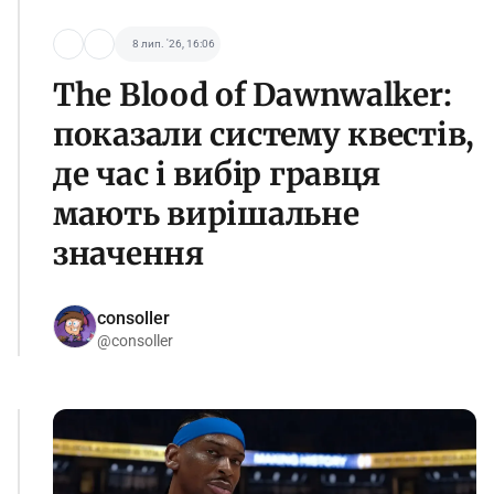
8 лип. '26, 16:06
The Blood of Dawnwalker:
показали систему квестів,
де час і вибір гравця
мають вирішальне
значення
consoller
@consoller