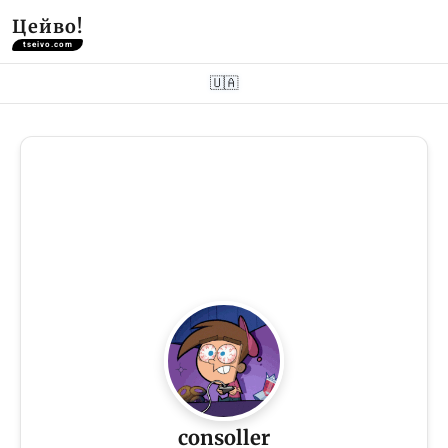
Цейво!
tseivo.com
🇺🇦
consoller