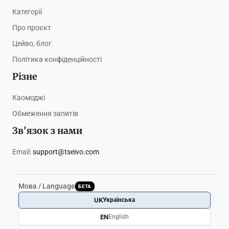
Категорії
Про проєкт
Цейво, блог
Політика конфіденційності
Різне
Каомоджі
Обмеження запитів
Зв'язок з нами
Email:
support@tseivo.com
Мова / Language
БЕТА
UK
Українська
EN
English