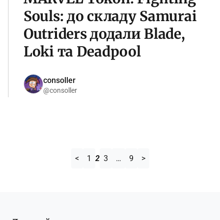
Souls: до складу Samurai
Outriders додали Blade,
Loki та Deadpool
consoller
@consoller
<
1
2
3
…
9
>