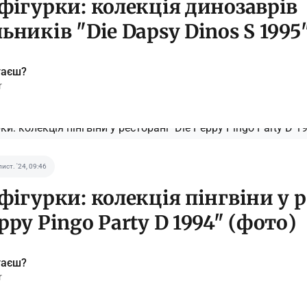
 фігурки: колекція динозаврів
ьників "Die Dapsy Dinos S 1995
таєш?
r
лист. '24, 09:46
 фігурки: колекція пінгвіни у 
ppy Pingo Party D 1994" (фото)
таєш?
r