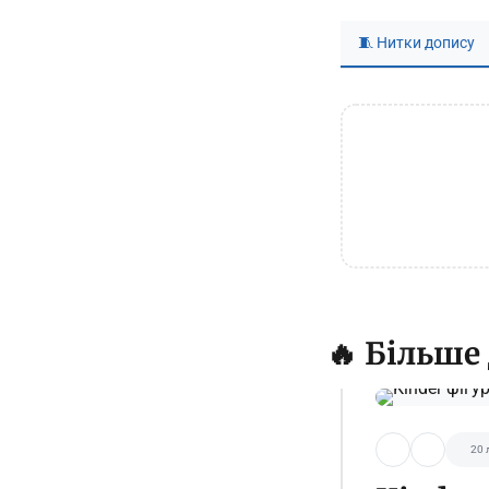
🧵 Нитки допису
🔥 Більше
20 