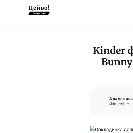
Цейво!
tseivo.com
Kinder 
Bunny'
А пам'ятає
@imember