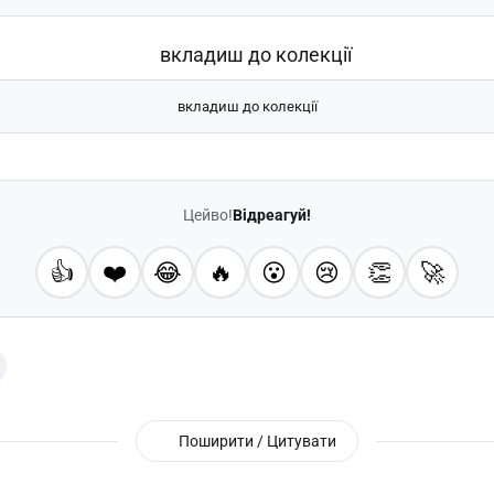
вкладиш до колекції
Цейво!
Відреагуй!
👍
❤️
😂
🔥
😮
😢
👏
🚀
Поширити / Цитувати