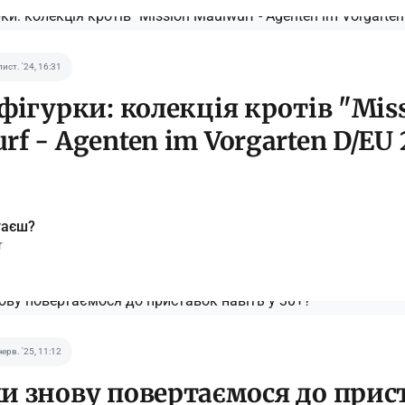
лист. '24, 16:31
 фігурки: колекція кротів "Mis
rf - Agenten im Vorgarten D/EU
таєш?
r
черв. '25, 11:12
и знову повертаємося до прис