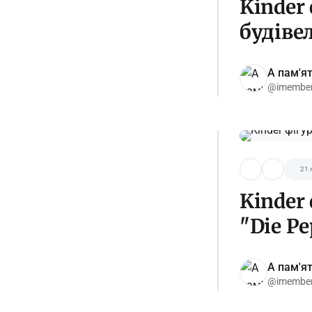
Kinder
будівел
А пам'я
@imembe
21 
Kinder
"Die Pe
А пам'я
@imembe