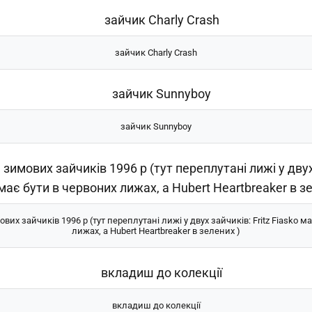
зайчик Charly Crash
зайчик Sunnyboy
вих зайчиків 1996 р (тут переплутані лижі у двух зайчиків: Fritz Fiasko м
лижах, а Hubert Heartbreaker в зелених )
вкладиш до колекції