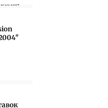
sion
 2004"
тавок