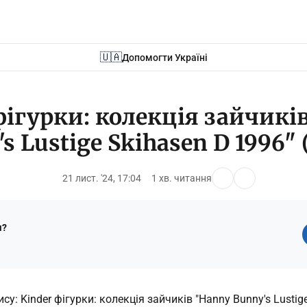
🇺🇦
Допомогти Україні
фігурки: колекція зайчикі
s Lustige Skihasen D 1996"
21 лист. '24, 17:04
1 хв. читання
ш?