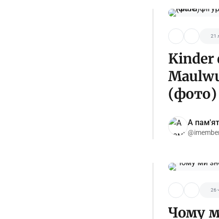
21 
Kinder
Maulwu
(фото)
А пам'я
@imembe
26 
Чому м