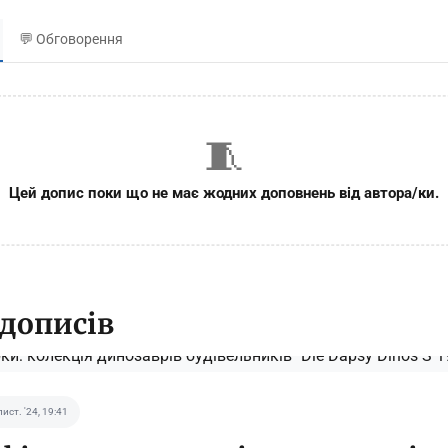
💬 Обговорення
🧵
Цей допис поки що не має жодних доповнень від автора/ки.
 дописів
лист. '24, 19:41