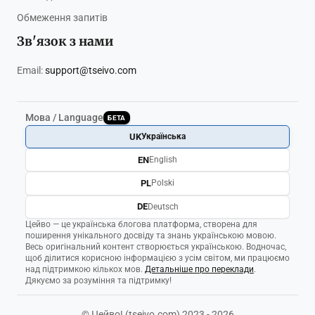
Обмеження запитів
Зв'язок з нами
Email:
support@tseivo.com
Мова / Language
БЕТА
UK
Українська
EN
English
PL
Polski
DE
Deutsch
Цейво — це українська блогова платформа, створена для
поширення унікального досвіду та знань українською мовою.
Весь оригінальний контент створюється українською. Водночас,
щоб ділитися корисною інформацією з усім світом, ми працюємо
над підтримкою кількох мов.
Детальніше про переклади
.
Дякуємо за розуміння та підтримку!
© Цейво! (tseivo.com) 2023 - 2026