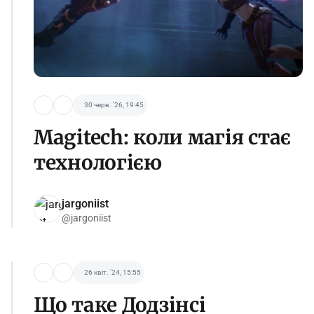
30 черв. '26, 19:45
Magitech: коли магія стає
технологією
jargoniist
@jargoniist
26 квіт. '24, 15:55
Що таке Додзінсі