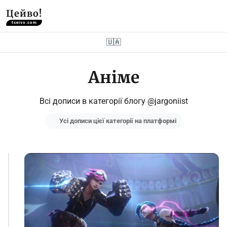
Цейво!
tseivo.com
🇺🇦
Аніме
Всі дописи в категорії блогу @jargoniist
Усі дописи цієї категорії на платформі