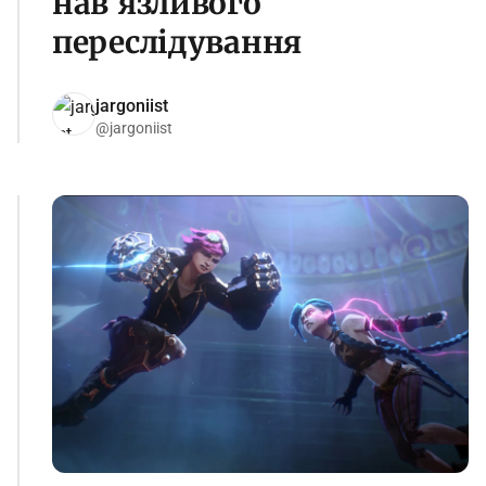
нав'язливого
переслідування
jargoniist
@jargoniist