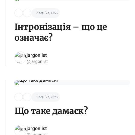
7 вер. '25, 12:29
Інтронізація – що це
означає?
jargoniist
@jargoniist
1 вер. '25, 22:42
Що таке дамаск?
jargoniist
@jargoniist