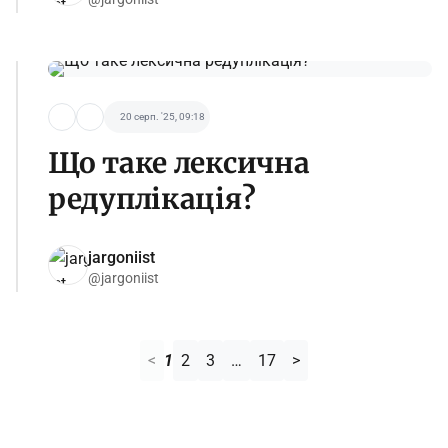
20 серп. '25, 09:18
Що таке лексична
редуплікація?
jargoniist
@jargoniist
<
1
2
3
…
17
>