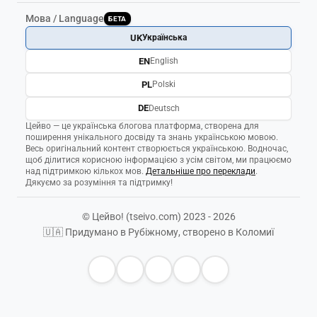
Мова / Language
БЕТА
UK
Українська
EN
English
PL
Polski
DE
Deutsch
Цейво — це українська блогова платформа, створена для
поширення унікального досвіду та знань українською мовою.
Весь оригінальний контент створюється українською. Водночас,
щоб ділитися корисною інформацією з усім світом, ми працюємо
над підтримкою кількох мов.
Детальніше про переклади
.
Дякуємо за розуміння та підтримку!
© Цейво! (tseivo.com) 2023 - 2026
🇺🇦 Придумано в Рубіжному, створено в Коломиї