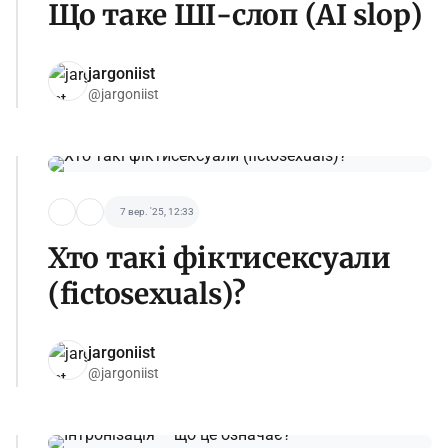
Що таке ШІ-слоп (AI slop)
jargoniist
@jargoniist
7 вер. '25, 12:33
Хто такі фіктисексуали
(fictosexuals)?
jargoniist
@jargoniist