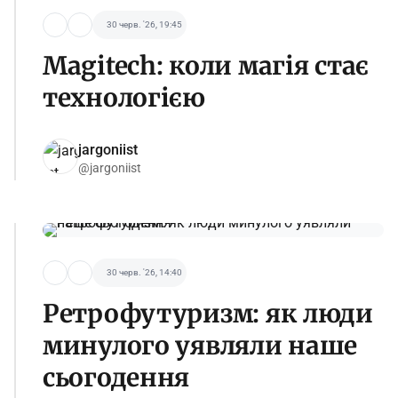
30 черв. '26, 19:45
Magitech: коли магія стає
технологією
jargoniist
@jargoniist
30 черв. '26, 14:40
Ретрофутуризм: як люди
минулого уявляли наше
сьогодення