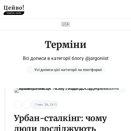
Цейво!
tseivo.com
🇺🇦
Терміни
Всі дописи в категорії блогу @jargoniist
Усі дописи цієї категорії на платформі
1 лип. '26, 13:11
Урбан-сталкінг: чому
люди досліджують