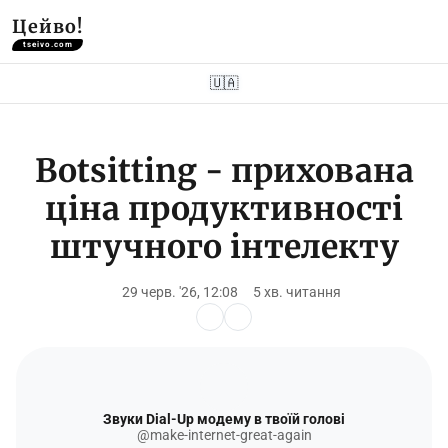
Цейво!
tseivo.com
🇺🇦
Botsitting - прихована
ціна продуктивності
штучного інтелекту
29 черв. '26, 12:08
5 хв. читання
Звуки Dial-Up модему в твоїй голові
@make-internet-great-again