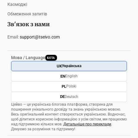
Каомоджі
Обмеження запитів
Зв'язок з нами
Email:
support@tseivo.com
Мова / Language
БЕТА
UK
Українська
EN
English
PL
Polski
DE
Deutsch
Цейво — це українська блогова платформа, створена для
поширення унікального досвіду та знань українською мовою.
Весь оригінальний контент створюється українською. Водночас,
щоб ділитися корисною інформацією з усім світом, ми працюємо
над підтримкою кількох мов.
Детальніше про переклади
.
Дякуємо за розуміння та підтримку!