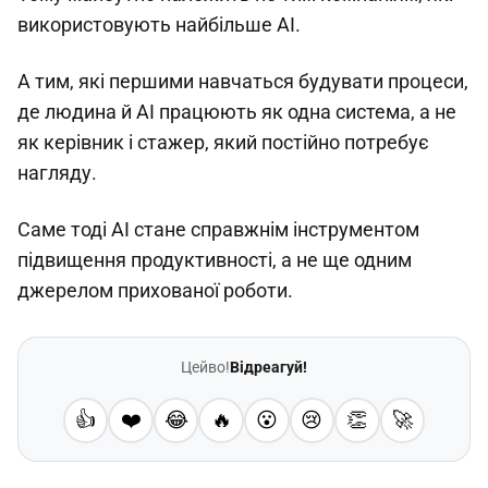
використовують найбільше AI.
А тим, які першими навчаться будувати процеси,
де людина й AI працюють як одна система, а не
як керівник і стажер, який постійно потребує
нагляду.
Саме тоді AI стане справжнім інструментом
підвищення продуктивності, а не ще одним
джерелом прихованої роботи.
Цейво!
Відреагуй!
👍
❤️
😂
🔥
😮
😢
👏
🚀