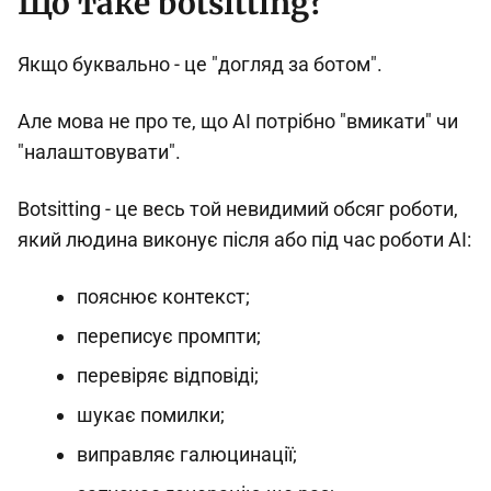
Що таке botsitting?
Якщо буквально - це "догляд за ботом".
Але мова не про те, що AI потрібно "вмикати" чи
"налаштовувати".
Botsitting - це весь той невидимий обсяг роботи,
який людина виконує після або під час роботи AI:
пояснює контекст;
переписує промпти;
перевіряє відповіді;
шукає помилки;
виправляє галюцинації;