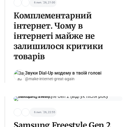
6 лип. '26, 21:00
Комплементарний
інтернет. Чому в
інтернеті майже не
залишилося критики
товарів
Звуки Dial-Up модему в твоїй голові
@make-internet-great-again
6 лип. '26, 22:55
Samsung Freestyle Gen 2