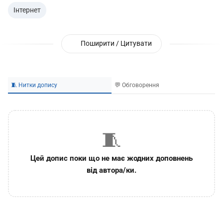
Інтернет
Поширити / Цитувати
🧵 Нитки допису
💬 Обговорення
🧵
Цей допис поки що не має жодних доповнень
від автора/ки.