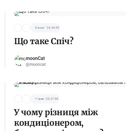
8 жовт. '24, 06:55
Що таке Спіч?
moonCat
@mooncat
1 трав. '25, 07:38
У чому різниця між
кондиціонером,