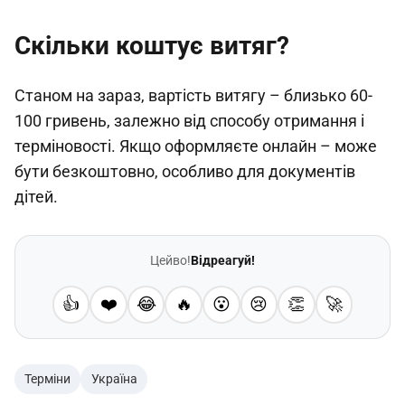
Скільки коштує витяг?
Станом на зараз, вартість витягу – близько 60-
100 гривень, залежно від способу отримання і
терміновості. Якщо оформляєте онлайн – може
бути безкоштовно, особливо для документів
дітей.
Цейво!
Відреагуй!
👍
❤️
😂
🔥
😮
😢
👏
🚀
Терміни
Україна