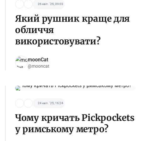
26 квіт. '25, 09:03
Який рушник краще для
обличчя
використовувати?
moonCat
@mooncat
24 квіт. '25, 16:24
Чому кричать Pickpockets
у римському метро?