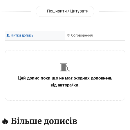
Поширити / Цитувати
🧵 Нитки допису
💬 Обговорення
🧵
Цей допис поки що не має жодних доповнень
від автора/ки.
🔥 Більше дописів