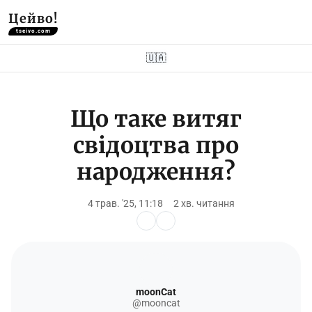
Цейво!
tseivo.com
🇺🇦
Що таке витяг
свідоцтва про
народження?
4 трав. '25, 11:18
2 хв. читання
moonCat
@mooncat