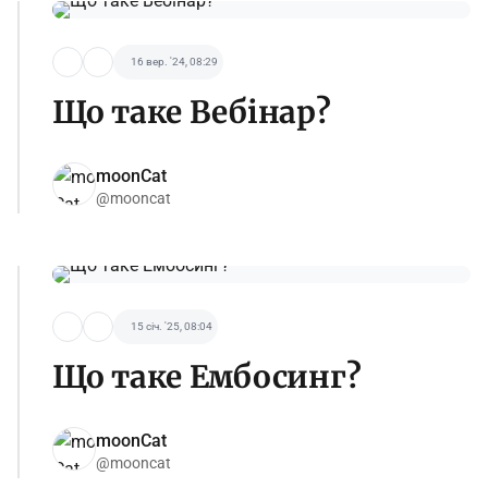
16 вер. '24, 08:29
Що таке Вебінар?
moonCat
@mooncat
15 січ. '25, 08:04
Що таке Ембосинг?
moonCat
@mooncat