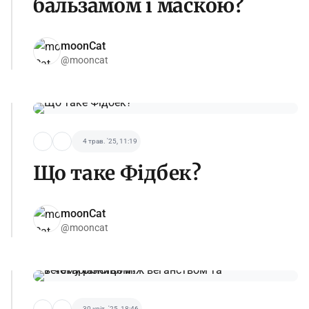
бальзамом і маскою?
moonCat
@mooncat
4 трав. '25, 11:19
Що таке Фідбек?
moonCat
@mooncat
30 квіт. '25, 18:46