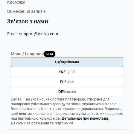
Каомоджі
Обмеження запитів
Зв'язок з нами
Email:
support@tseivo.com
Мова / Language
БЕТА
UK
Українська
EN
English
PL
Polski
DE
Deutsch
Цейво — це українська блогова платформа, створена для
поширення унікального досвіду та знань українською мовою.
Весь оригінальний контент створюється українською. Водночас,
щоб ділитися корисною інформацією з усім світом, ми працюємо
над підтримкою кількох мов.
Детальніше про переклади
.
Дякуємо за розуміння та підтримку!