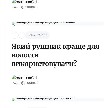
moonCat
@mooncat
29 квіт. '25, 18:30
Який рушник краще для
волосся
використовувати?
moonCat
@mooncat