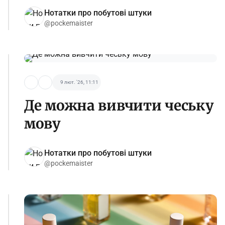
Нотатки про побутові штуки
@pockemaister
9 лют. '26, 11:11
Де можна вивчити чеську
мову
Нотатки про побутові штуки
@pockemaister