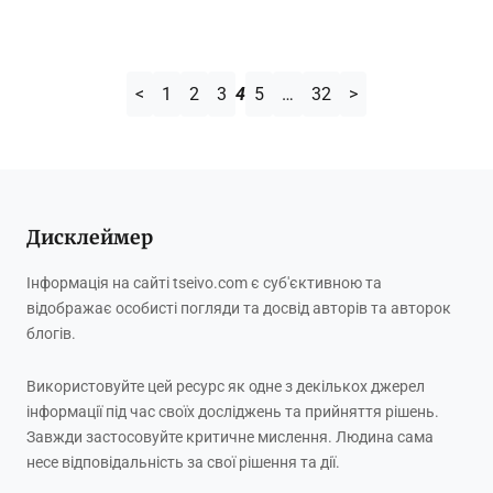
<
1
2
3
4
5
…
32
>
Дисклеймер
Інформація на сайті tseivo.com є суб'єктивною та
відображає особисті погляди та досвід авторів та авторок
блогів.
Використовуйте цей ресурс як одне з декількох джерел
інформації під час своїх досліджень та прийняття рішень.
Завжди застосовуйте критичне мислення. Людина сама
несе відповідальність за свої рішення та дії.