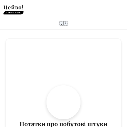
Цейво!
tseivo.com
🇺🇦
Нотатки про побутові штуки