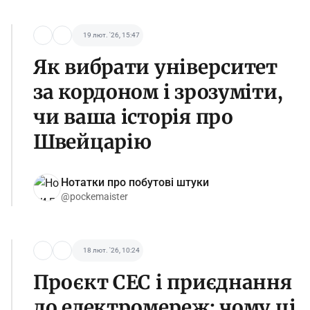
19 лют. '26, 15:47
Як вибрати університет
за кордоном і зрозуміти,
чи ваша історія про
Швейцарію
Нотатки про побутові штуки
@pockemaister
18 лют. '26, 10:24
Проєкт СЕС і приєднання
до електромереж: чому ці