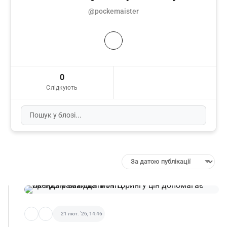
@pockemaister
0
Слідкують
21 лют. '26, 14:46