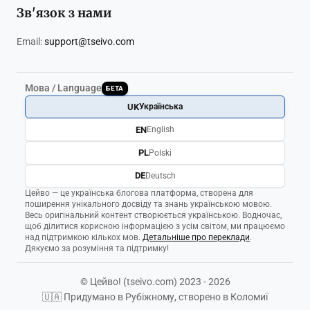
Зв'язок з нами
Email:
support@tseivo.com
Мова / Language
БЕТА
UK
Українська
EN
English
PL
Polski
DE
Deutsch
Цейво — це українська блогова платформа, створена для
поширення унікального досвіду та знань українською мовою.
Весь оригінальний контент створюється українською. Водночас,
щоб ділитися корисною інформацією з усім світом, ми працюємо
над підтримкою кількох мов.
Детальніше про переклади
.
Дякуємо за розуміння та підтримку!
© Цейво! (tseivo.com) 2023 - 2026
🇺🇦 Придумано в Рубіжному, створено в Коломиї