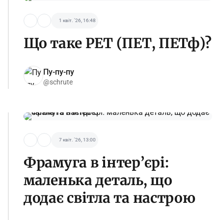
1 квіт. '26, 16:48
Що таке PET (ПЕТ, ПЕТф)?
Пу-пу-пу
@schrute
7 квіт. '26, 13:00
Фрамуга в інтер’єрі:
маленька деталь, що
додає світла та настрою