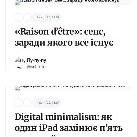
9 квіт. '26, 11:09
«Raison d’être»: сенс,
заради якого все існує
Пу-пу-пу
@schrute
4 квіт. '26, 13:01
Digital minimalism: як
один iPad замінює п’ять