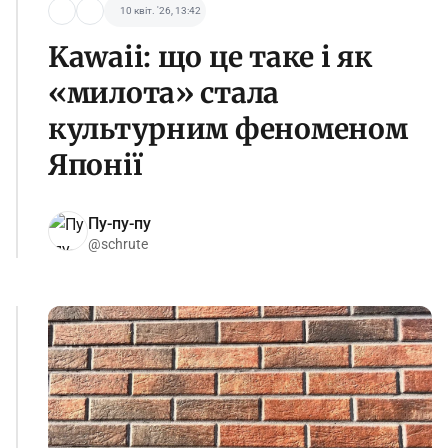
10 квіт. '26, 13:42
Kawaii: що це таке і як
«милота» стала
культурним феноменом
Японії
Пу-пу-пу
@schrute