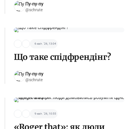
Пу-пу-пу
@schrute
6 квіт. '26, 13:04
Що таке спідфрендінг?
Пу-пу-пу
@schrute
9 квіт. '26, 10:55
«Roger that»: як люди