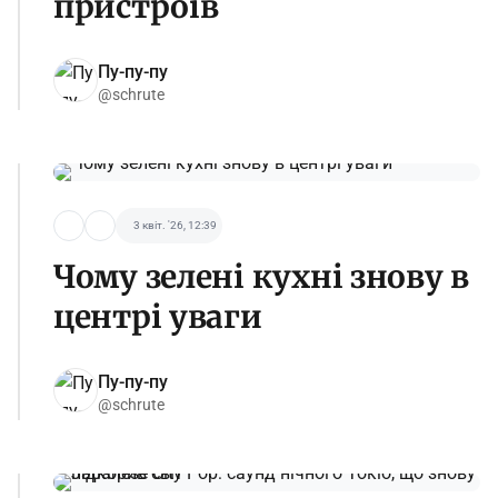
пристроїв
Пу-пу-пу
@schrute
3 квіт. '26, 12:39
Чому зелені кухні знову в
центрі уваги
Пу-пу-пу
@schrute