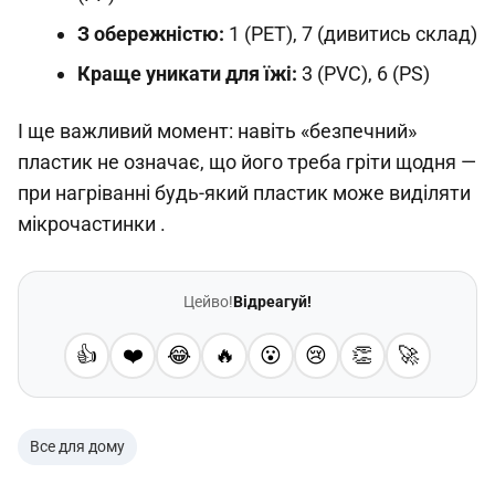
З обережністю:
1 (PET), 7 (дивитись склад)
Краще уникати для їжі:
3 (PVC), 6 (PS)
І ще важливий момент: навіть «безпечний»
пластик не означає, що його треба гріти щодня —
при нагріванні будь-який пластик може виділяти
мікрочастинки .
Цейво!
Відреагуй!
👍
❤️
😂
🔥
😮
😢
👏
🚀
Все для дому