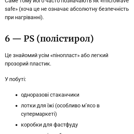
Саме тому його часто позначають як «microwave
safe» (хоча це не означає абсолютну безпечність
при нагріванні).
6 — PS (полістирол)
Це знайомий усім «пінопласт» або легкий
прозорий пластик.
У побуті:
одноразові стаканчики
лотки для їжі (особливо м’ясо в
супермаркеті)
коробки для фастфуду