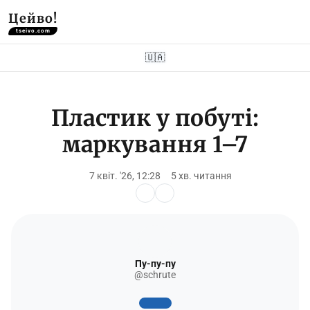
Цейво!
tseivo.com
🇺🇦
Пластик у побуті:
маркування 1–7
7 квіт. '26, 12:28
5 хв. читання
Пу-пу-пу
@schrute