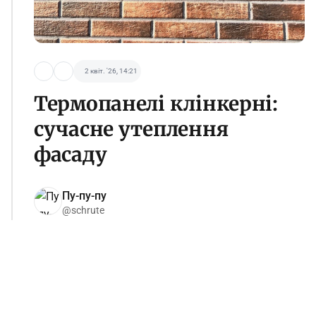
2 квіт. '26, 14:21
Термопанелі клінкерні:
сучасне утеплення
фасаду
Пу-пу-пу
@schrute