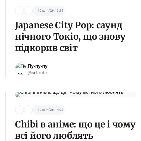
10 квіт. '26, 13:24
Japanese City Pop: саунд
нічного Токіо, що знову
підкорив світ
Пу-пу-пу
@schrute
10 квіт. '26, 14:02
Chibi в аніме: що це і чому
всі його люблять