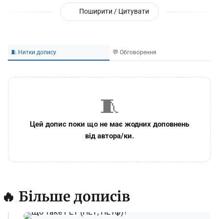
Поширити / Цитувати
🧵 Нитки допису
💬 Обговорення
🧵
Цей допис поки що не має жодних доповнень
від автора/ки.
🔥 Більше дописів