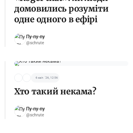
домовились розуміти
одне одного в ефірі
Пу-пу-пу
@schrute
6 квіт. '26, 12:56
Хто такий некама?
Пу-пу-пу
@schrute