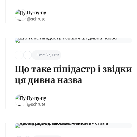
Пу-пу-пу
@schrute
3 квіт. '26, 11:46
Що таке піпідастр і звідки
ця дивна назва
Пу-пу-пу
@schrute