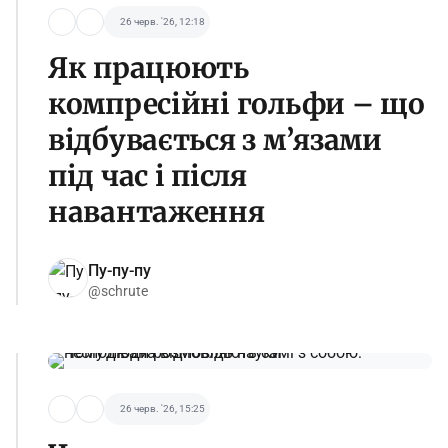
26 черв. '26, 12:18
Як працюють
компресійні гольфи – що
відбувається з м’язами
під час і після
навантаження
Пу-пу-пу
@schrute
26 черв. '26, 15:25