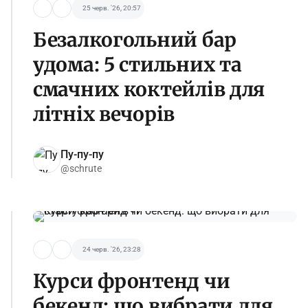
25 черв. '26, 20:57
Безалкогольний бар
удома: 5 стильних та
смачних коктейлів для
літніх вечорів
Пу-пу-пу
@schrute
24 черв. '26, 23:28
Курси фронтенд чи
бекенд: що вибрати для