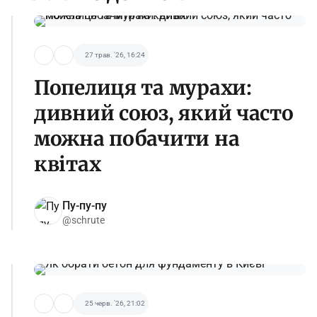
27 трав. '26, 16:24
Попелиця та мурахи:
дивний союз, який часто
можна побачити на
квітах
Пу-пу-пу
@schrute
25 черв. '26, 21:02