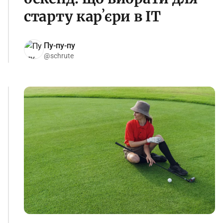
старту карʼєри в IT
Пу-пу-пу
@schrute