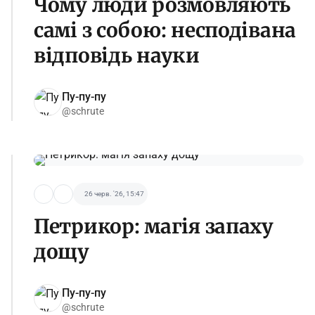
Чому люди розмовляють
самі з собою: несподівана
відповідь науки
Пу-пу-пу
@schrute
26 черв. '26, 15:47
Петрикор: магія запаху
дощу
Пу-пу-пу
@schrute