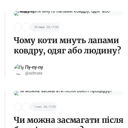
29 черв. '26, 17:26
Чому коти мнуть лапами
ковдру, одяг або людину?
Пу-пу-пу
@schrute
1 лип. '26, 17:25
Чи можна засмагати після