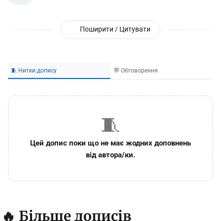
Поширити / Цитувати
🧵 Нитки допису
💬 Обговорення
🧵
Цей допис поки що не має жодних доповнень
від автора/ки.
🔥 Більше дописів