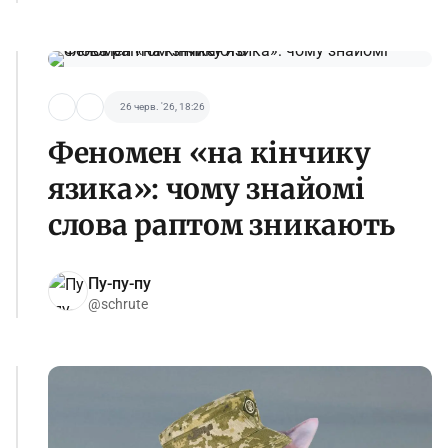
26 черв. '26, 18:26
Феномен «на кінчику
язика»: чому знайомі
слова раптом зникають
Пу-пу-пу
@schrute