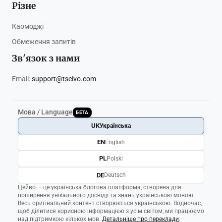
Різне
Каомоджі
Обмеження запитів
Зв'язок з нами
Email:
support@tseivo.com
Мова / Language
БЕТА
UK
Українська
EN
English
PL
Polski
DE
Deutsch
Цейво — це українська блогова платформа, створена для
поширення унікального досвіду та знань українською мовою.
Весь оригінальний контент створюється українською. Водночас,
щоб ділитися корисною інформацією з усім світом, ми працюємо
над підтримкою кількох мов.
Детальніше про переклади
.