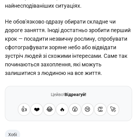
найнесподіваніших ситуаціях.
Не обов'язково одразу обирати складне чи
дороге заняття. Іноді достатньо зробити перший
крок — посадити незвичну рослину, спробувати
сфотографувати зоряне небо або відвідати
зустріч людей зі схожими інтересами. Саме так
починаються захоплення, які можуть
залишитися з людиною на все життя.
Цейво!
Відреагуй!
👍
❤️
😂
🔥
😮
😢
👏
🚀
Хобі