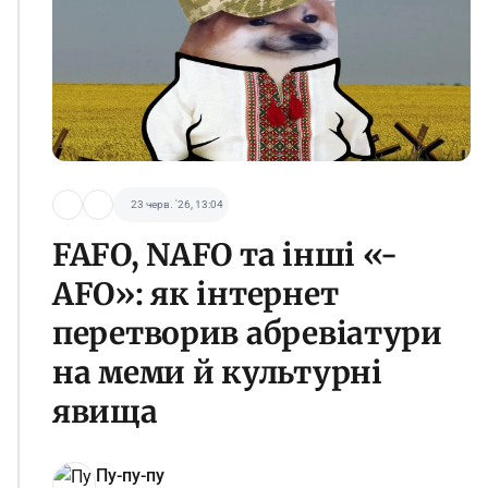
23 черв. '26, 13:04
FAFO, NAFO та інші «-
AFO»: як інтернет
перетворив абревіатури
на меми й культурні
явища
Пу-пу-пу