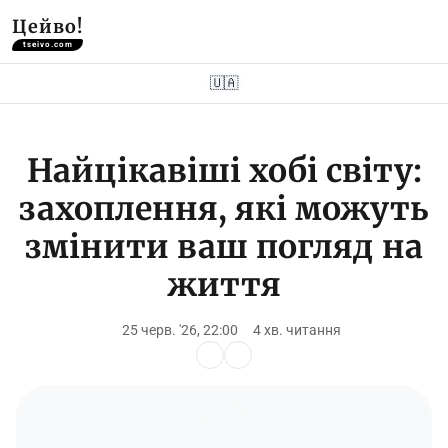
Цейво!
tseivo.com
🇺🇦
Найцікавіші хобі світу:
захоплення, які можуть
змінити ваш погляд на
життя
25 черв. '26, 22:00
4 хв. читання