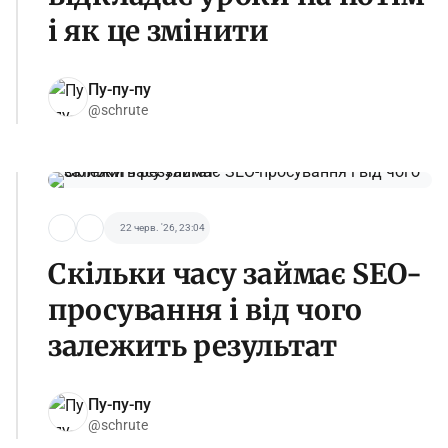
і як це змінити
Пу-пу-пу
@schrute
22 черв. '26, 23:04
Скільки часу займає SEO-
просування і від чого
залежить результат
Пу-пу-пу
@schrute