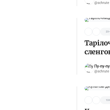
@schrute
23 
Таріло
сленго
Пу-пу-пу
@schrute
13 