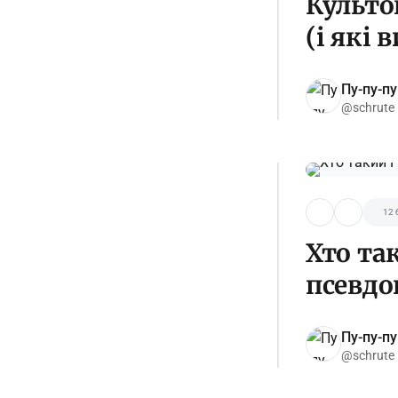
Культо
(і які 
Пу-пу-пу
@schrute
12 
Хто та
псевдо
Пу-пу-пу
@schrute