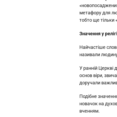
«новопосаджений»
метафору для лю
тобто ще тільки 
Значення у релігі
Найчастіше слово
називали людину
У ранній Церкві 
основ віри, звич
доручали важливі
Подібне значення
новачок на духо
вченням.