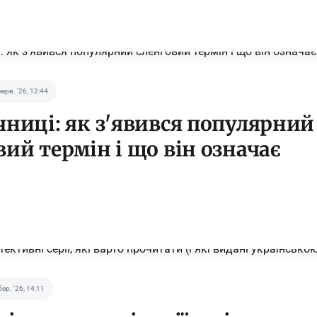
черв. '26, 12:44
чниці: як з'явився популярний
вий термін і що він означає
бер. '26, 14:11