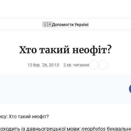
🇺🇦
Допомогти Україні
Хто такий неофіт?
12 бер. '26, 20:15
2 хв. читання
оходить із давньогрецької мови:
neophytos
буквальн