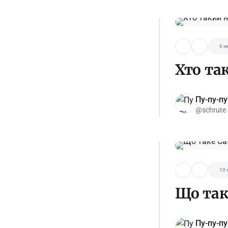
6 кв
Хто та
Пу-пу-пу
@schrute
10 
Що так
Пу-пу-пу