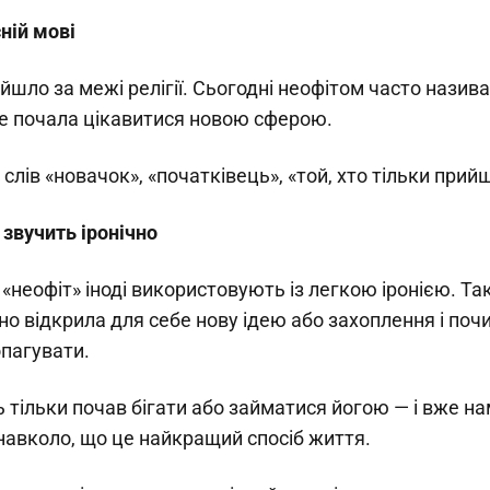
ній мові
йшло за межі релігії. Сьогодні неофітом часто назив
е почала цікавитися новою сферою.
слів «новачок», «початківець», «той, хто тільки прий
 звучить іронічно
 «неофіт» іноді використовують із легкою іронією. Т
о відкрила для себе нову ідею або захоплення і поч
опагувати.
 тільки почав бігати або займатися йогою — і вже н
навколо, що це найкращий спосіб життя.