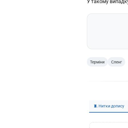
У такому випадк
Терміни
Сленг
🧵 Нитки допису