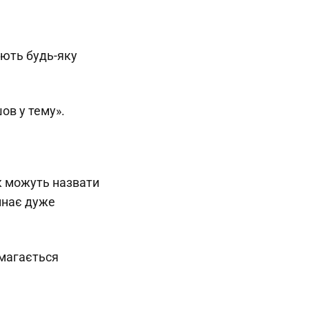
ають будь-яку
шов у тему».
ак можуть назвати
инає дуже
амагається