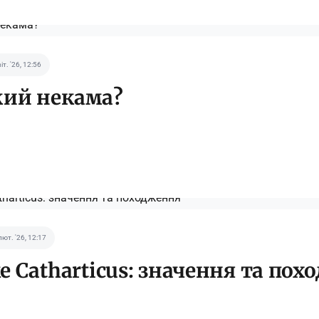
іт. '26, 12:56
кий некама?
лют. '26, 12:17
е Catharticus: значення та по