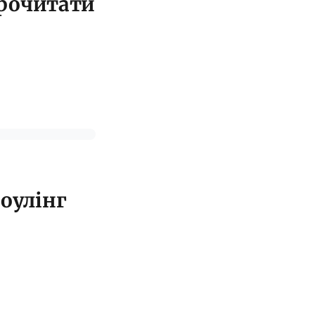
 прочитати
Роулінг