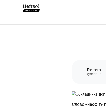
Цейво!
tseivo.com
Пу-пу-пу
@schrute
Слово
«неофіт»
п