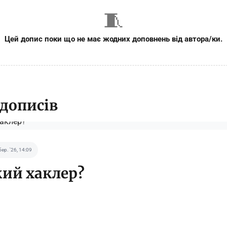
🧵
Цей допис поки що не має жодних доповнень від автора/ки.
 дописів
бер. '26, 14:09
кий хаклер?