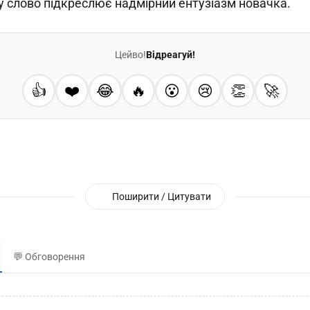
у слово підкреслює надмірний ентузіазм новачка.
Цейво!
Відреагуй!
👍
❤️
😂
🔥
😮
😢
👏
🚀
Поширити / Цитувати
💬 Обговорення