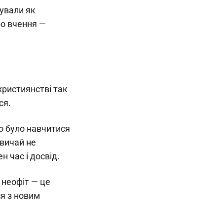
вували як
бо вчення —
християнстві так
ся.
но було навчитися
звичай не
 час і досвід.
 неофіт — це
я з новим