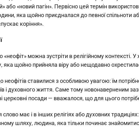
 або «новий пагін». Первісно цей термін використо
дини, яка щойно приєдналася до певної спільноти а
«пускає коріння».
ї
 «неофіт» можна зустріти в релігійному контексті. У 
, яка щойно прийняла віру або нещодавно охрестила
до неофітів ставилися з особливою увагою: їм потріб
аїв і духовного життя. Саме тому новонаверненим за
 церковні посади — вважалося, що для цього потрібен
 слово має і в інших релігіях або духовних традиціях:
вному шляху, людина, яка тільки починає знайомитис