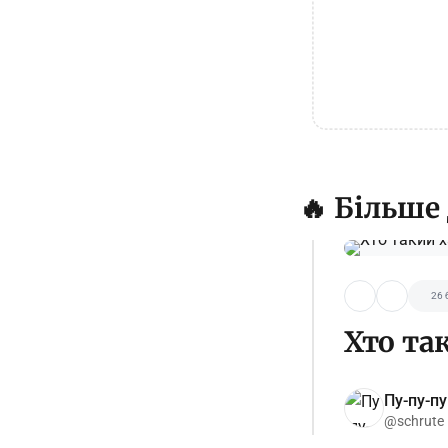
🔥 Більше
26 
Хто та
Пу-пу-пу
@schrute