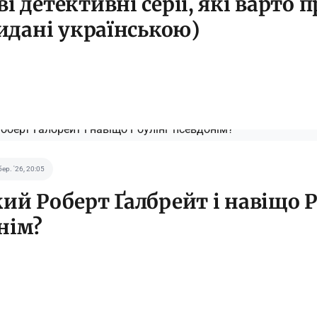
ві детективні серії, які варто
видані українською)
бер. '26, 20:05
кий Роберт Ґалбрейт і навіщо 
нім?