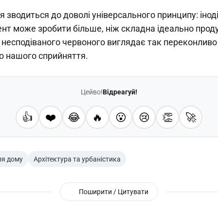
ея зводиться до доволі універсального принципу: інод
нт може зробити більше, ніж складна ідеально проду
я несподіваного червоного виглядає так переконлив
до нашого сприйняття.
Цейво!
Відреагуй!
👍
❤️
😂
🔥
😮
😢
👏
🚀
ля дому
Архітектура та урбаністика
Поширити / Цитувати