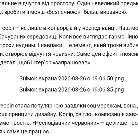
гальне відчуття від простору. Один невеликий пред
у, зробити її менш «безпечнoю» і більш виразною.
 теорії — не лише в кольорі, а й у несподіванці. Наш 
ачуваних середовищ. Коли все виглядає гармонійно і
рохи нудним. І навпаки — елемент, який трохи вибив
и, створює відчуття новизни. Саме цей ефект і поясн
 деталі, щоб інтер’єр «запрацював».
 теорія стала популярною завдяки соцмережам, вона
ші принципи дизайну. Колір, світло і композиція за
аємо простір. «Несподіваний червоний» — це лише про
 як саме це працює.