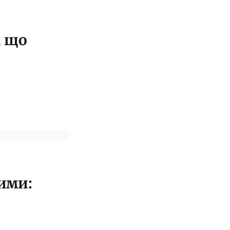
, що
ими: