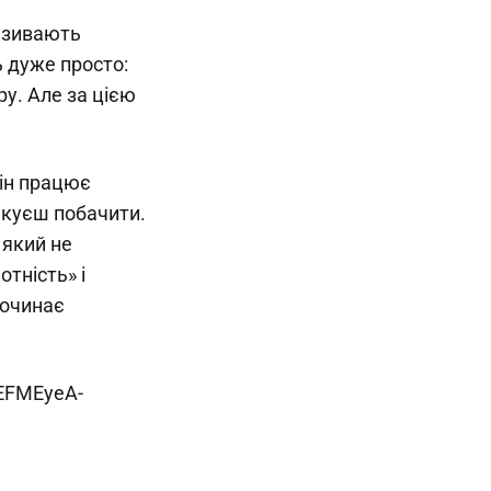
називають
ь дуже просто:
у. Але за цією
він працює
чікуєш побачити.
 який не
тність» і
починає