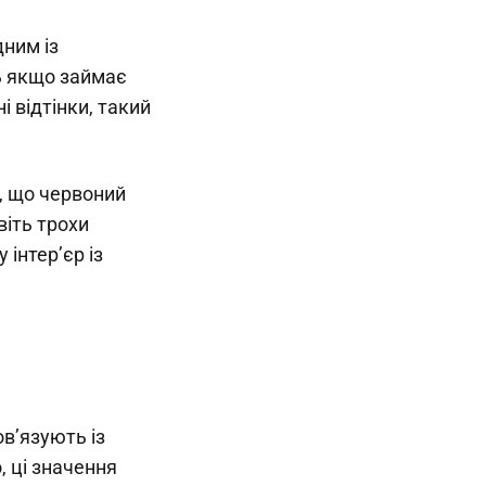
дним із
ть якщо займає
і відтінки, такий
ь, що червоний
віть трохи
інтер’єр із
ов’язують із
, ці значення