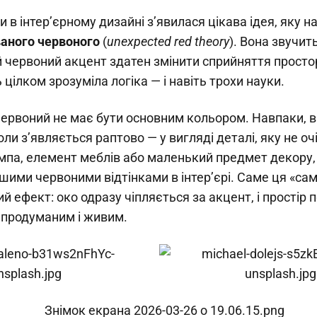
 в інтер’єрному дизайні з’явилася цікава ідея, яку 
ваного червоного
(
unexpected red theory
). Вона звучит
 червоний акцент здатен змінити сприйняття простор
 цілком зрозуміла логіка — і навіть трохи науки.
червоний не має бути основним кольором. Навпаки, 
оли з’являється раптово — у вигляді деталі, яку не о
мпа, елемент меблів або маленький предмет декору,
шими червоними відтінками в інтер’єрі. Саме ця «само
й ефект: око одразу чіпляється за акцент, і простір 
 продуманим і живим.