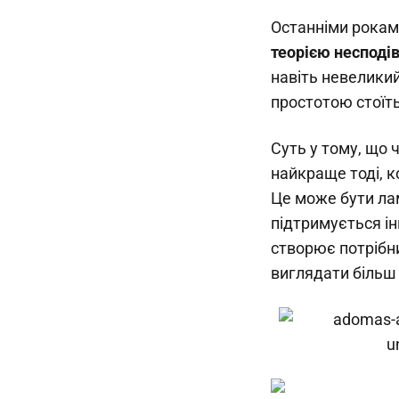
Останніми роками
теорією несподі
навіть невеликий
простотою стоїть
Суть у тому, що 
найкраще тоді, к
Це може бути ла
підтримується ін
створює потрібни
виглядати більш