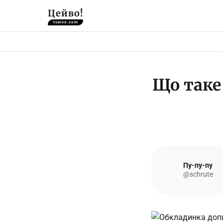
Цейво!
tseivo.com
Що таке
Пу-пу-пу
@schrute