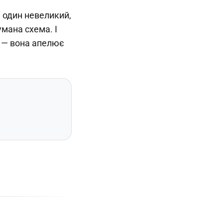
і один невеликий,
мана схема. І
о — вона апелює