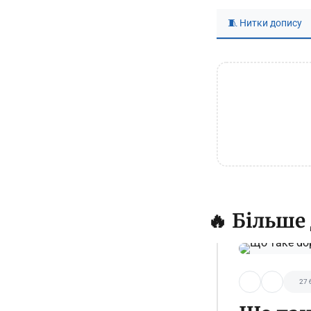
🧵 Нитки допису
🔥 Більше
27 