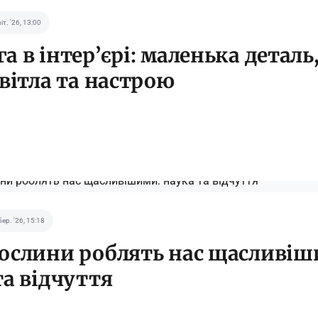
іт. '26, 13:00
а в інтер’єрі: маленька деталь
світла та настрою
бер. '26, 15:18
ослини роблять нас щасливіш
та відчуття