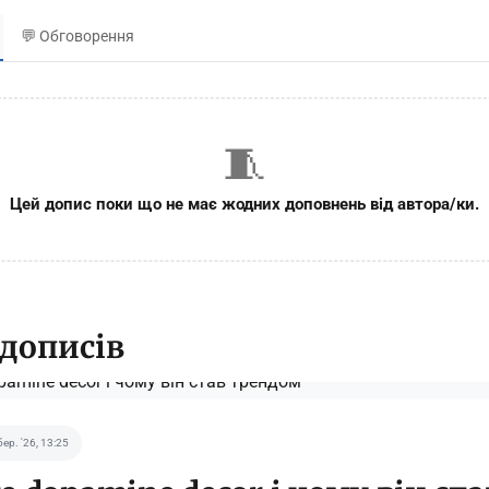
💬 Обговорення
🧵
Цей допис поки що не має жодних доповнень від автора/ки.
 дописів
бер. '26, 13:25