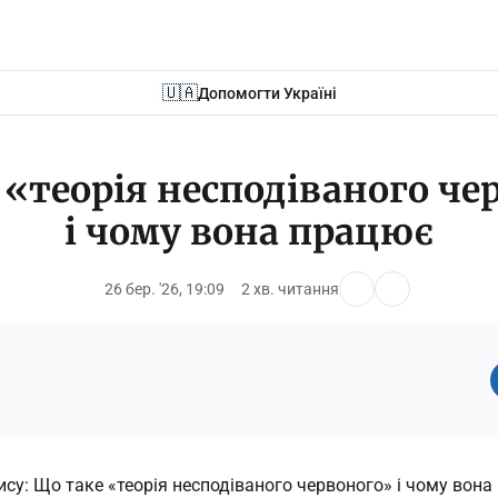
🇺🇦
Допомогти Україні
 «теорія несподіваного че
і чому вона працює
26 бер. '26, 19:09
2 хв. читання