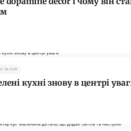
 dopamine decor і чому він ста
ом
іт. '26, 12:39
елені кухні знову в центрі ува