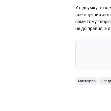
У підсумку ця ід
але влучний акце
саме тому теорі
не до правил, а 
Мистецтво
Все д