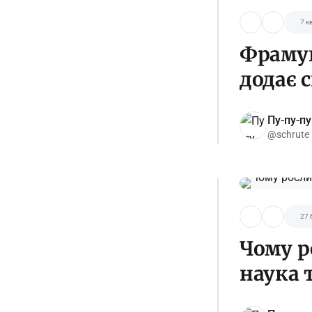
7 кв
Фрамуг
додає 
Пу-пу-пу
@schrute
27 
Чому р
наука 