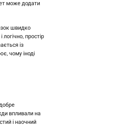
мет може додати
мозок швидко
 логічно, простір
ається із
ює, чому іноді
 добре
вжди впливали на
стий і наочний