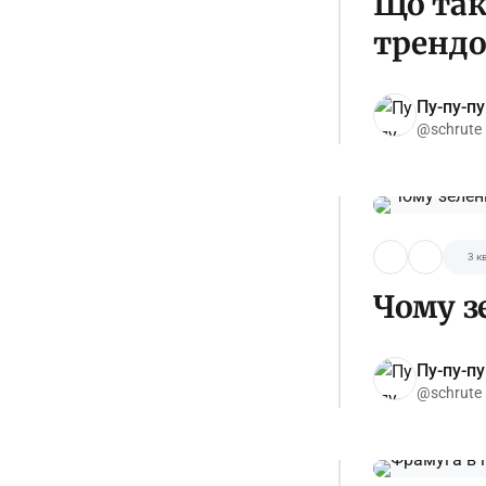
Що таке
тренд
Пу-пу-пу
@schrute
3 кв
Чому з
Пу-пу-пу
@schrute