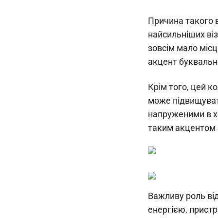
Причина такого в
найсильніших віз
зовсім мало місц
акцент буквально
Крім того, цей к
може підвищувати
напруженими в хо
таким акцентом з
Важливу роль від
енергією, пристр