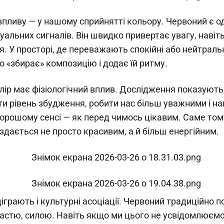
пливу — у нашому сприйнятті кольору. Червоний є о
уальних сигналів. Він швидко привертає увагу, наві
я. У просторі, де переважають спокійні або нейтральн
 «збирає» композицію і додає їй ритму.
олір має фізіологічний вплив. Дослідження показуют
 рівень збудження, робити нас більш уважними і на
рошому сенсі — як перед чимось цікавим. Саме тому 
дається не просто красивим, а й більш енергійним.
іграють і культурні асоціації. Червоний традиційно п
астю, силою. Навіть якщо ми цього не усвідомлюємо