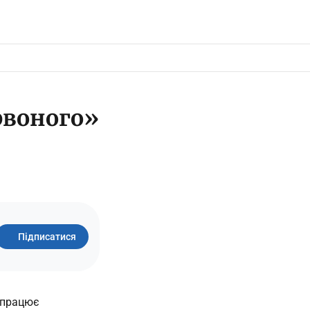
рвоного»
Підписатися