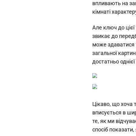
впливають на за
кімнаті характер
Але ключ до цієї
звикає до передб
може здаватися т
загальної картин
достатньо однієї
Цікаво, що хоча
вписується в шир
те, як ми відчув
спосіб показати,