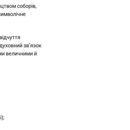
ництвом соборів,
 символічне
 відчуття
 духовний зв’язок
ми величними й
);