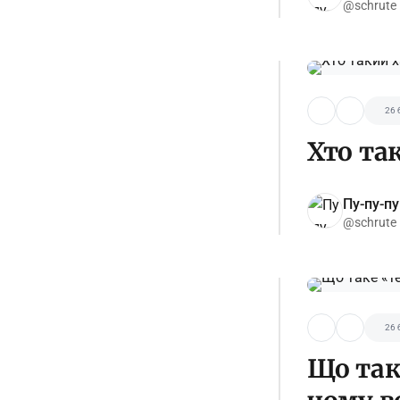
@schrute
26 
Хто та
Пу-пу-пу
@schrute
26 
Що так