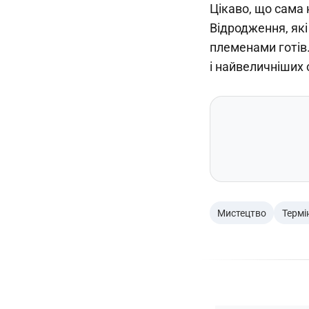
Цікаво, що сама 
Відродження, які
племенами готів.
і найвеличніших с
Мистецтво
Термі