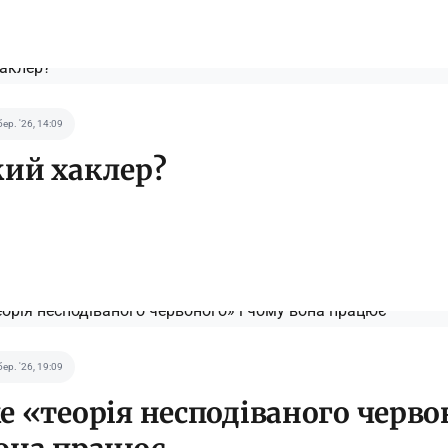
бер. '26, 14:09
кий хаклер?
бер. '26, 19:09
е «теорія несподіваного черво