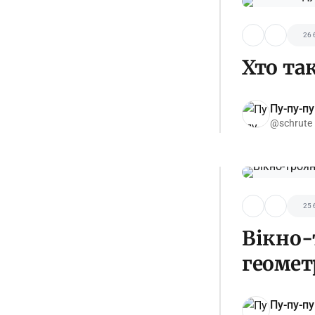
26 
Хто та
Пу-пу-пу
@schrute
25 
Вікно-
геомет
Пу-пу-пу