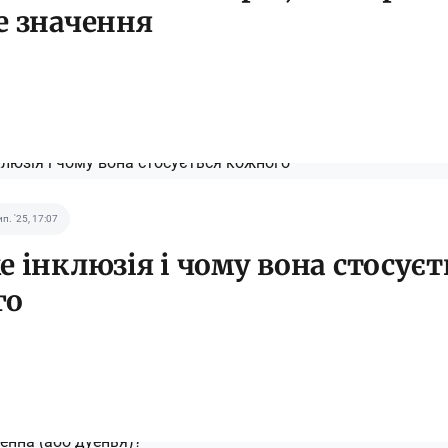
е значення
ип. '25, 17:07
е інклюзія і чому вона стосуєт
го