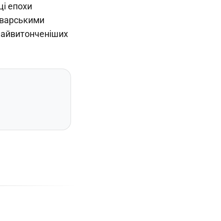
ці епохи
арварськими
 найвитонченіших