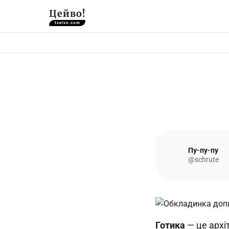
Цейво!
tseivo.com
Пу-пу-пу
@schrute
Готика
— це архі