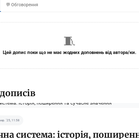
💬 Обговорення
🧵
Цей допис поки що не має жодних доповнень від автора/ки.
 дописів
вер. '25, 11:58
на система: історія, поширен