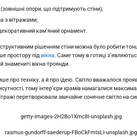
(зовнішні опори, що підтримують стіни);
на з вітражами;
декоративний кам’яний орнамент.
структивним рішенням стіни можна було робити тон
ше простору під
вікна
. Саме тому в готиці з’являють
 й знамениті вікна-троянди.
ише про техніку, а й про ідею. Світло вважалося проя
исутності, тому інтер’єри храмів намагалися максим
ітражі перетворювали звичайне сонячне світло на с