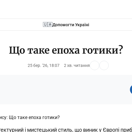
🇺🇦
Допомогти Україні
Що таке епоха готики?
25 бер. '26, 18:07
2 хв. читання
тектурний і мистецький стиль, що виник у Європі приб