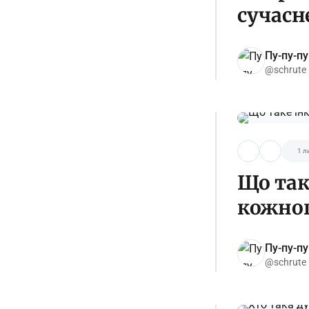
сучасн
Пу-пу-пу
@schrute
1 л
Що так
кожно
Пу-пу-пу
@schrute