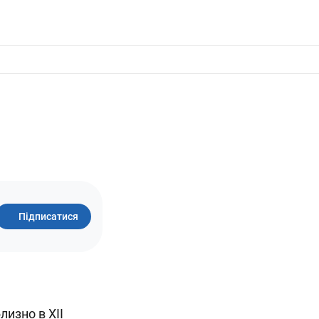
Підписатися
лизно в XII