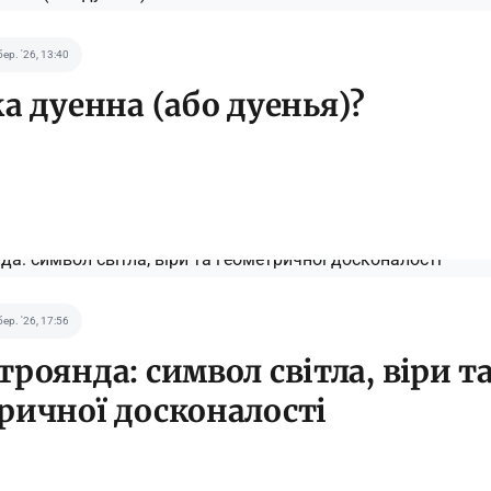
бер. '26, 13:40
ка дуенна (або дуенья)?
бер. '26, 17:56
троянда: символ світла, віри т
ричної досконалості