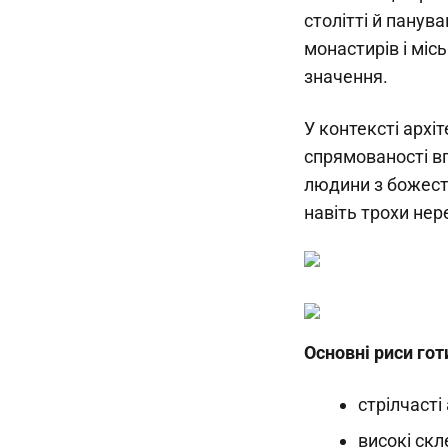
столітті й панува
монастирів і міс
значення.
У контексті архі
спрямованості вг
людини з божест
навіть трохи не
Основні риси гот
стрілчасті
високі скл