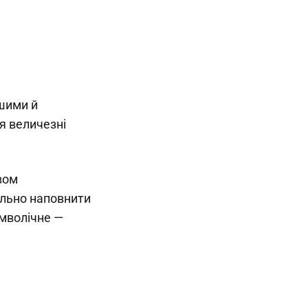
шими й
ся величезні
вом
ально наповнити
имволічне —