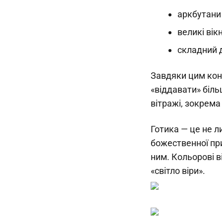
аркбутани 
великі вік
складний 
Завдяки цим кон
«віддавати» біль
вітражі, зокрема
Готика — це не л
божественної пр
ним. Кольорові в
«світло віри».