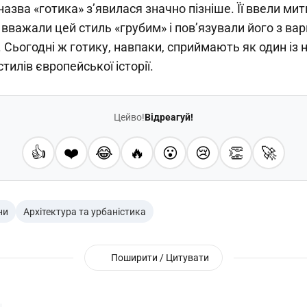
назва «готика» з’явилася значно пізніше. Її ввели мит
 вважали цей стиль «грубим» і пов’язували його з в
 Сьогодні ж готику, навпаки, сприймають як один із
тилів європейської історії.
Цейво!
Відреагуй!
👍
❤️
😂
🔥
😮
😢
👏
🚀
ни
Архітектура та урбаністика
Поширити / Цитувати