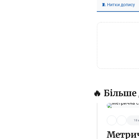
🧵 Нитки допису
🔥 Більше
18 
Метрич