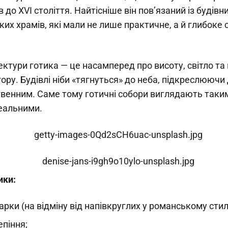
в до XVI століття. Найтісніше він пов’язаний із будів
ьких храмів, які мали не лише практичне, а й глибоке
тектури готика — це насамперед про висоту, світло та
ору. Будівлі ніби «тягнуться» до неба, підкреслюючи
венним. Саме тому готичні собори виглядають таки
реальними.
ики:
 арки (на відміну від напівкруглих у романському стилі
епіння;