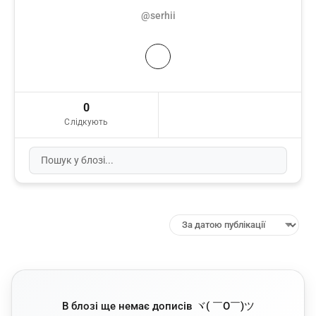
@serhii
0
Слідкують
В блозі ще немає дописів ヾ( ￣O￣)ツ