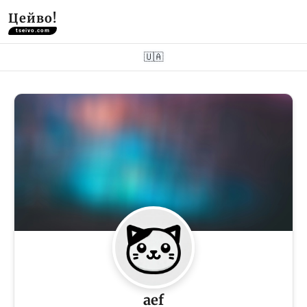
Цейво!
tseivo.com
🇺🇦
aef