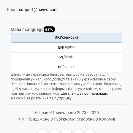
Email:
support@tseivo.com
Мова / Language
БЕТА
UK
Українська
EN
English
PL
Polski
DE
Deutsch
Цейво — це українська блогова платформа, створена для
поширення унікального досвіду та знань українською мовою.
Весь оригінальний контент створюється українською. Водночас,
щоб ділитися корисною інформацією з усім світом, ми працюємо
над підтримкою кількох мов.
Детальніше про переклади
.
Дякуємо за розуміння та підтримку!
© Цейво! (tseivo.com) 2023 - 2026
🇺🇦 Придумано в Рубіжному, створено в Коломиї