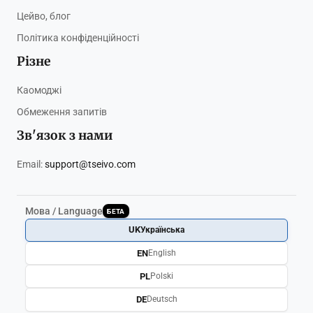
Цейво, блог
Політика конфіденційності
Різне
Каомоджі
Обмеження запитів
Зв'язок з нами
Email:
support@tseivo.com
Мова / Language
БЕТА
UK
Українська
EN
English
PL
Polski
DE
Deutsch