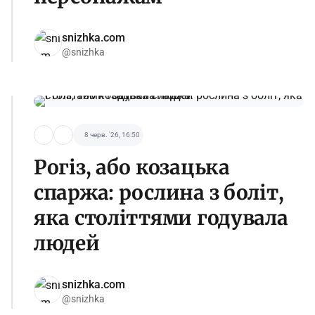
snizhka.com
@snizhka
8 черв. '26, 16:50
Рогіз, або козацька
спаржа: рослина з боліт,
яка століттями годувала
людей
snizhka.com
@snizhka