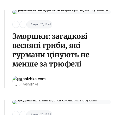
8 черв. '26, 16:41
Зморшки: загадкові
весняні гриби, які
гурмани цінують не
менше за трюфелі
snizhka.com
@snizhka
4 черв. '26, 12:09