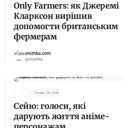
Only Farmers: як Джеремі
Кларксон вирішив
допомогти британським
фермерам
snizhka.com
@snizhka
10 черв. '26, 14:38
Сейю: голоси, які
дарують життя аніме-
персонажам