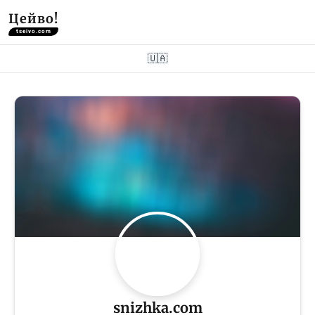
Цейво!
tseivo.com
🇺🇦
snizhka.com