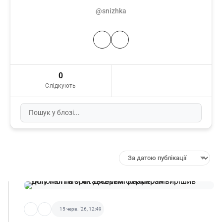
@snizhka
0
Слідкують
15 черв. '26, 12:49