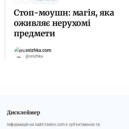
Стоп-моушн: магія, яка
оживляє нерухомі
предмети
snizhka.com
@snizhka
Дисклеймер
Інформація на сайті tseivo.com є суб'єктивною та